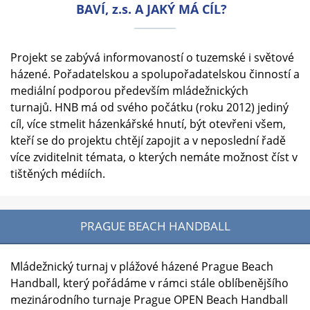
BAVÍ, z.s. A JAKÝ MÁ CÍL?
Projekt se zabývá informovaností o tuzemské i světové
házené. Pořadatelskou a spolupořadatelskou činností a
mediální podporou především mládežnických
turnajů.
HNB má od svého počátku (roku 2012) jediný
cíl, více stmelit házenkářské hnutí, být otevřeni všem,
kteří se do projektu chtějí zapojit a v neposlední řadě
více zviditelnit témata, o kterých nemáte možnost číst v
tištěných médiích.
PRAGUE BEACH HANDBALL
Mládežnický turnaj v plážové házené Prague Beach
Handball, který pořádáme v rámci stále oblíbenějšího
mezinárodního turnaje Prague OPEN Beach Handball