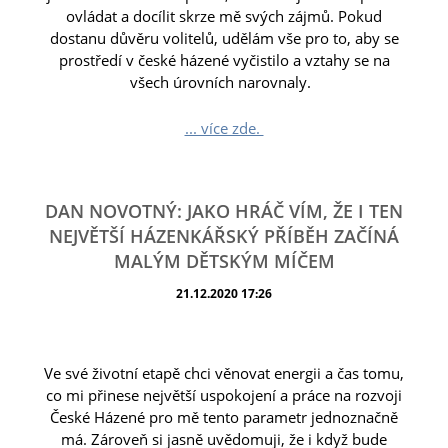
ovládat a docílit skrze mě svých zájmů. Pokud
dostanu důvěru volitelů, udělám vše pro to, aby se
prostředí v české házené vyčistilo a vztahy se na
všech úrovních narovnaly.
... více zde.
DAN NOVOTNÝ: JAKO HRÁČ VÍM, ŽE I TEN
NEJVĚTŠÍ HÁZENKÁŘSKÝ PŘÍBĚH ZAČÍNÁ
MALÝM DĚTSKÝM MÍČEM
21.12.2020 17:26
Ve své životní etapě chci věnovat energii a čas tomu,
co mi přinese největší uspokojení a práce na rozvoji
České Házené pro mě tento parametr jednoznačně
má. Zároveň si jasně uvědomuji, že i když bude