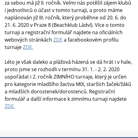
za sebou má již II. ročník. Velmi nás potěšil zájem klubů
i jednotlivců o účast v tomto turnaji, a proto máme
naplánován již III. ročník, který proběhne od 20. 6. do
21. 6. 2020 v Praze 8 (Beachklub Ládví). Více o tomto
turnaji a registrační formulář najdete na oficiálních
webových stránkách
ZDE
a facebookovém profilu
turnaje
ZDE.
Léto je však daleko a plážová házená se dá hrát i v hale,
proto jsme se rozhodli v termínu 31. 1. - 2. 2. 2020
uspořádat i 2. ročník ZIMNÍHO turnaje, který je určen
pro kategorie mladšího žactva MIX, starších žaček/žáků
a mladších dorostenek/dorostenců. Registrační
formulář a další informace k zimnímu turnaji najdete
ZDE.