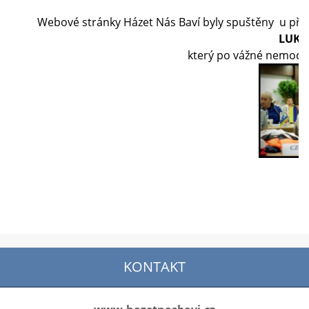
Webové stránky Házet Nás Baví byly spuštěny u příle
LUKÁ
který po vážné nemoci 
KONTAKT