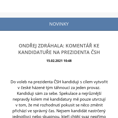
NOVINKY
ONDŘEJ ZDRÁHALA: KOMENTÁŘ KE
KANDIDATUŘE NA PREZIDENTA ČSH
15.02.2021 10:48
Do voleb na prezidenta ČSH kandiduji s cílem vytvořit
v české házené tým táhnoucí za jeden provaz.
Kandiduji sám za sebe. Spekulace a nejrůznější
nepravdy kolem mé kandidatury mě pouze utvrzují
v tom, že mé rozhodnutí pokusit se něco změnit
přichází ve správný čas. Nejsem kandidát nastrčený
jednotlivci nebo skupinou, kteří chtějí svaz nepřímo