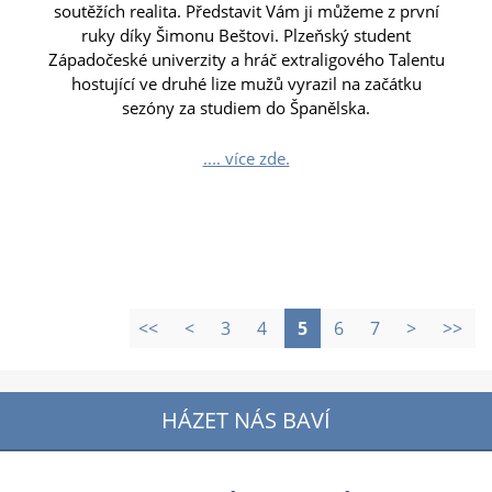
soutěžích realita. Představit Vám ji můžeme z první
ruky díky Šimonu Beštovi. Plzeňský student
Západočeské univerzity a hráč extraligového Talentu
hostující ve druhé lize mužů vyrazil na začátku
sezóny za studiem do Španělska.
.... více zde.
<<
<
3
4
5
6
7
>
>>
HÁZET NÁS BAVÍ