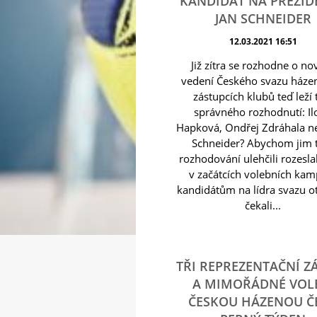
KANDIDÁT NA PREZID
JAN SCHNEIDER
12.03.2021 16:51
Již zítra se rozhodne o n
vedení Českého svazu háze
zástupcích klubů teď leží 
správného rozhodnutí: Il
Hapková, Ondřej Zdráhala n
Schneider? Abychom jim 
rozhodování ulehčili rozesla
v začátcích volebních kam
kandidátům na lídra svazu o
čekali...
TŘI REPREZENTAČNÍ Z
A MIMOŘÁDNÉ VOL
ČESKOU HÁZENOU Č