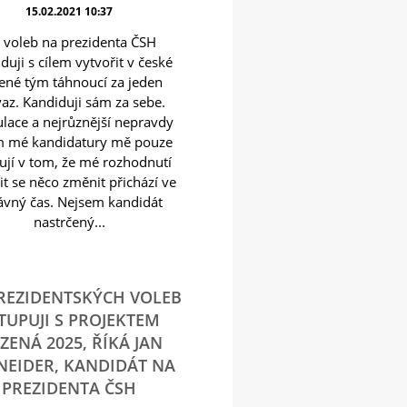
15.02.2021 10:37
 voleb na prezidenta ČSH
duji s cílem vytvořit v české
ené tým táhnoucí za jeden
az. Kandiduji sám za sebe.
lace a nejrůznější nepravdy
m mé kandidatury mě pouze
ují v tom, že mé rozhodnutí
t se něco změnit přichází ve
ávný čas. Nejsem kandidát
nastrčený...
REZIDENTSKÝCH VOLEB
TUPUJI S PROJEKTEM
ZENÁ 2025, ŘÍKÁ JAN
NEIDER, KANDIDÁT NA
PREZIDENTA ČSH