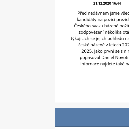
21.12.2020 16:44
Před nedávnem jsme vše
kandidáty na pozici prezi
Českého svazu házené požá
zodpovězení několika ot
týkajících se jejich pohledu n
české házené v letech 20
2025. Jako první se s ni
popasoval Daniel Novot
Infornace najdete také na