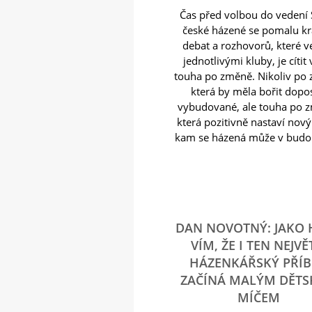
Čas před volbou do vedení
české házené se pomalu krá
debat a rozhovorů, které v
jednotlivými kluby, je cítit
touha po změně. Nikoliv po
která by měla bořit dop
vybudované, ale touha po 
která pozitivně nastaví nov
kam se házená může v budou
DAN NOVOTNÝ: JAKO
VÍM, ŽE I TEN NEJVĚ
HÁZENKÁŘSKÝ PŘÍ
ZAČÍNÁ MALÝM DĚT
MÍČEM