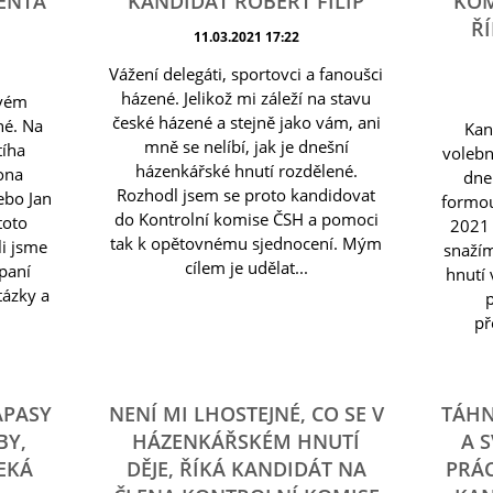
ENTA
KANDIDÁT ROBERT FILIP
KOM
ŘÍ
11.03.2021 17:22
Vážení delegáti, sportovci a fanoušci
házené. Jelikož mi záleží na stavu
ovém
české házené a stejně jako vám, ani
né. Na
Kan
mně se nelíbí, jak je dnešní
tíha
volebn
házenkářské hnutí rozdělené.
ona
dne
Rozhodl jsem se proto kandidovat
ebo Jan
formou
do Kontrolní komise ČSH a pomoci
toto
2021 
tak k opětovnému sjednocení. Mým
li jsme
snaží
cílem je udělat...
paní
hnutí 
tázky a
p
př
ÁPASY
NENÍ MI LHOSTEJNÉ, CO SE V
TÁHN
BY,
HÁZENKÁŘSKÉM HNUTÍ
A S
EKÁ
DĚJE, ŘÍKÁ KANDIDÁT NA
PRÁC