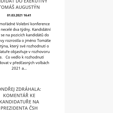
DIDÁT DO EXEKUTIVY
TOMÁŠ AUGUSTÝN
01.03.2021 16:41
mořádné Volební konference
 necelé dva týdny. Kandidátní
a se na pozicích kandidátů do
ivy rozrostla o jméno Tomáše
týna, který své rozhodnutí o
atuře objasňuje v rozhovoru
e. Co vedlo k rozhodnutí
dovat v předčasných volbách
2021 a...
ONDŘEJ ZDRÁHALA:
KOMENTÁŘ KE
KANDIDATUŘE NA
PREZIDENTA ČSH