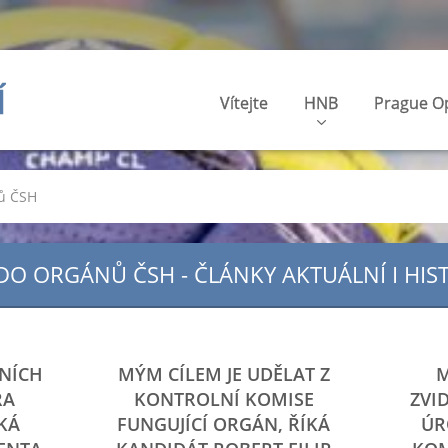
Í
Vítejte
HNB
Prague O
nů ČSH
DO ORGÁNŮ ČSH - ČLÁNKY AKTUÁLNÍ I HIS
VNÍCH
MÝM CÍLEM JE UDĚLAT Z
M
RA
KONTROLNÍ KOMISE
ZVI
KÁ
FUNGUJÍCÍ ORGÁN, ŘÍKÁ
ÚR