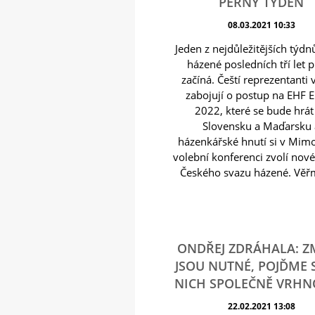
PERNÝ TÝDEN
08.03.2021 10:33
Jeden z nejdůležitějších týdn
házené posledních tří let 
začíná. Čeští reprezentanti
zabojují o postup na EHF
2022, které se bude hrát
Slovensku a Maďarsku 
házenkářské hnutí si v Mim
volební konferenci zvolí nov
Českého svazu házené. Věřm
ONDŘEJ ZDRÁHALA: 
JSOU NUTNÉ, POJĎME 
NICH SPOLEČNĚ VRHNO
22.02.2021 13:08