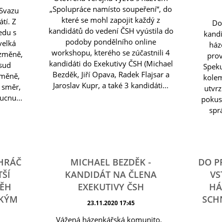
„Spolupráce namísto soupeření“, do
 Svazu
které se mohl zapojit každý z
tí. Z
Do
kandidátů do vedení ČSH vyústila do
edu s
kandi
podoby pondělního online
 velká
ház
workshopu, kterého se zúčastnili 4
 změně,
prov
kandidáti do Exekutivy ČSH (Michael
osud
Speku
Bezděk, Jiří Opava, Radek Flajsar a
změně,
kole
Jaroslav Kupr, a také 3 kandidáti...
ý směr,
utvrz
cnu...
pokusi
spr
 HRÁČ
MICHAEL BEZDĚK -
DO P
TŠÍ
KANDIDÁT NA ČLENA
VS
BĚH
EXEKUTIVY ČSH
HÁ
SKÝM
SCH
23.11.2020 17:45
Vážená házenkářská komunito,