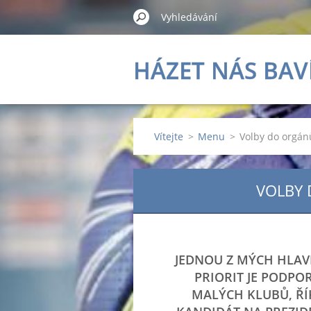
HÁZET NÁS BAV
Vítejte
>
Menu
>
Volby do orgá
VOLBY 
JEDNOU Z MÝCH HLA
PRIORIT JE PODPO
MALÝCH KLUBŮ, ŘÍ