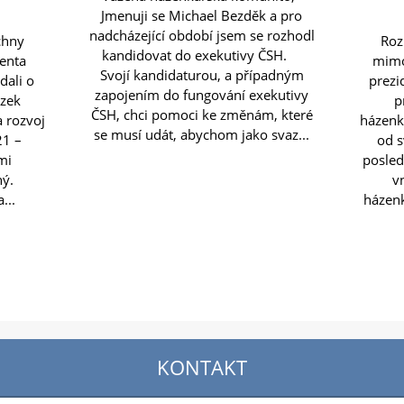
Jmenuji se Michael Bezděk a pro
nadcházející období jsem se rozhodl
chny
Roz
kandidovat do exekutivy ČSH.
denta
mimo
Svojí kandidaturou, a případným
dali o
prezi
zapojením do fungování exekutivy
ázek
p
ČSH, chci pomoci ke změnám, které
a rozvoj
házenk
se musí udát, abychom jako svaz...
21 –
od s
mi
posled
ný.
vn
...
házen
KONTAKT