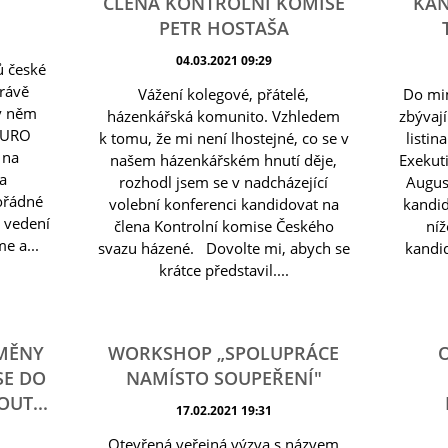
ČLENA KONTROLNÍ KOMISE
KAN
PETR HOSTAŠA
04.03.2021 09:29
ů české
právě
Vážení kolegové, přátelé,
Do mi
 v něm
házenkářská komunito. Vzhledem
zbývají
 EURO
k tomu, že mi není lhostejné, co se v
listin
 na
našem házenkářském hnutí děje,
Exekut
a
rozhodl jsem se v nadcházející
Augus
ořádné
volební konferenci kandidovat na
kandid
é vedení
člena Kontrolní komise Českého
níž
e a...
svazu házené. Dovolte mi, abych se
kandi
krátce představil....
ZMĚNY
WORKSHOP „SPOLUPRÁCE
SE DO
NAMÍSTO SOUPEŘENÍ"
UT...
17.02.2021 19:31
Otevřená veřejná výzva s názvem