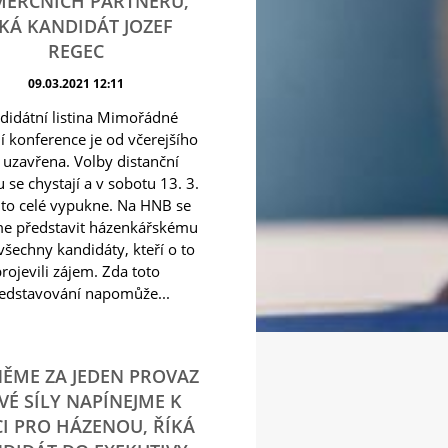
ERČNÍCH PARTNERŮ,
KÁ KANDIDÁT JOZEF
REGEC
09.03.2021 12:11
didátní listina Mimořádné
í konference je od včerejšího
 uzavřena. Volby distanční
 se chystají a v sobotu 13. 3.
to celé vypukne. Na HNB se
me představit házenkářskému
všechny kandidáty, kteří o to
rojevili zájem. Zda toto
edstavování napomůže...
ĚME ZA JEDEN PROVAZ
VÉ SÍLY NAPÍNEJME K
I PRO HÁZENOU, ŘÍKÁ