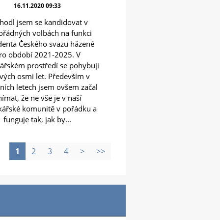
16.11.2020 09:33
hodl jsem se kandidovat v
řádných volbách na funkci
denta Českého svazu házené
ro období 2021-2025. V
ářském prostředí se pohybuji
vých osmi let. Především v
ních letech jsem ovšem začal
ímat, že ne vše je v naší
kářské komunitě v pořádku a
funguje tak, jak by...
1
2
3
4
>
>>