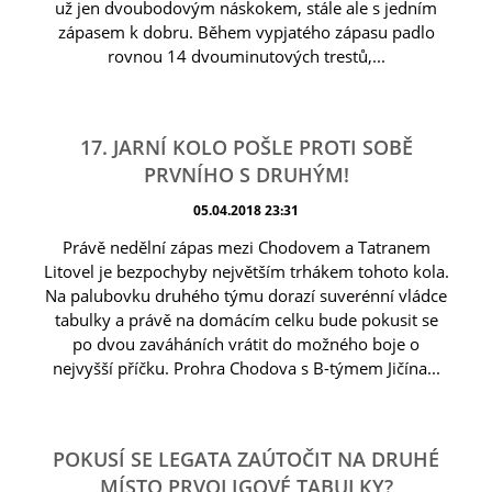
už jen dvoubodovým náskokem, stále ale s jedním
zápasem k dobru. Během vypjatého zápasu padlo
rovnou 14 dvouminutových trestů,...
17. JARNÍ KOLO POŠLE PROTI SOBĚ
PRVNÍHO S DRUHÝM!
05.04.2018 23:31
Právě nedělní zápas mezi Chodovem a Tatranem
Litovel je bezpochyby největším trhákem tohoto kola.
Na palubovku druhého týmu dorazí suverénní vládce
tabulky a právě na domácím celku bude pokusit se
po dvou zaváháních vrátit do možného boje o
nejvyšší příčku. Prohra Chodova s B-týmem Jičína...
POKUSÍ SE LEGATA ZAÚTOČIT NA DRUHÉ
MÍSTO PRVOLIGOVÉ TABULKY?