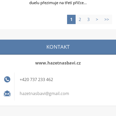
duelu přezimuje na třetí příčce...
1
2
3
>
>>
KONTAKT
www.hazetnasbavi.cz
+420 737 233 462
hazetnas
bavi@gma
il.com