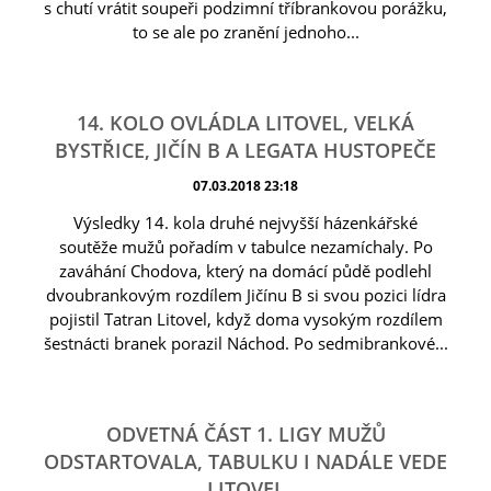
s chutí vrátit soupeři podzimní tříbrankovou porážku,
to se ale po zranění jednoho...
14. KOLO OVLÁDLA LITOVEL, VELKÁ
BYSTŘICE, JIČÍN B A LEGATA HUSTOPEČE
07.03.2018 23:18
Výsledky 14. kola druhé nejvyšší házenkářské
soutěže mužů pořadím v tabulce nezamíchaly. Po
zaváhání Chodova, který na domácí půdě podlehl
dvoubrankovým rozdílem Jičínu B si svou pozici lídra
pojistil Tatran Litovel, když doma vysokým rozdílem
šestnácti branek porazil Náchod. Po sedmibrankové...
ODVETNÁ ČÁST 1. LIGY MUŽŮ
ODSTARTOVALA, TABULKU I NADÁLE VEDE
LITOVEL