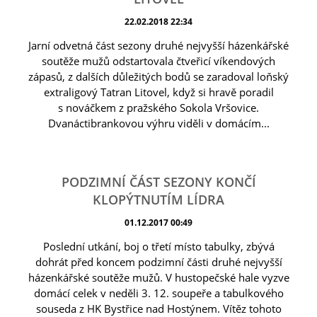
22.02.2018 22:34
Jarní odvetná část sezony druhé nejvyšší házenkářské
soutěže mužů odstartovala čtveřicí víkendových
zápasů, z dalších důležitých bodů se zaradoval loňský
extraligový Tatran Litovel, když si hravě poradil
s nováčkem z pražského Sokola Vršovice.
Dvanáctibrankovou výhru viděli v domácím...
PODZIMNÍ ČÁST SEZONY KONČÍ
KLOPÝTNUTÍM LÍDRA
01.12.2017 00:49
Poslední utkání, boj o třetí místo tabulky, zbývá
dohrát před koncem podzimní části druhé nejvyšší
házenkářské soutěže mužů. V hustopečské hale vyzve
domácí celek v neděli 3. 12. soupeře a tabulkového
souseda z HK Bystřice nad Hostýnem. Vítěz tohoto