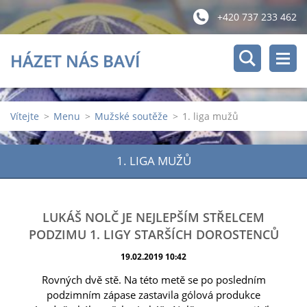
+420 737 233 462
HÁZET NÁS BAVÍ
Vítejte
>
Menu
>
Mužské soutěže
>
1. liga mužů
1. LIGA MUŽŮ
LUKÁŠ NOLČ JE NEJLEPŠÍM STŘELCEM
PODZIMU 1. LIGY STARŠÍCH DOROSTENCŮ
19.02.2019 10:42
Rovných dvě stě. Na této metě se po posledním
podzimním zápase zastavila gólová produkce