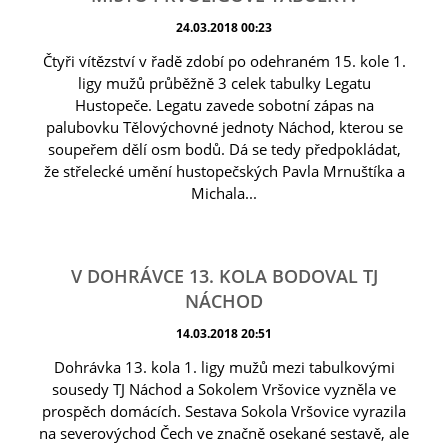
24.03.2018 00:23
Čtyři vítězství v řadě zdobí po odehraném 15. kole 1.
ligy mužů průběžně 3 celek tabulky Legatu
Hustopeče. Legatu zavede sobotní zápas na
palubovku Tělovýchovné jednoty Náchod, kterou se
soupeřem dělí osm bodů. Dá se tedy předpokládat,
že střelecké umění hustopečských Pavla Mrnuštíka a
Michala...
V DOHRÁVCE 13. KOLA BODOVAL TJ
NÁCHOD
14.03.2018 20:51
Dohrávka 13. kola 1. ligy mužů mezi tabulkovými
sousedy TJ Náchod a Sokolem Vršovice vyzněla ve
prospěch domácích. Sestava Sokola Vršovice vyrazila
na severovýchod Čech ve značně osekané sestavě, ale