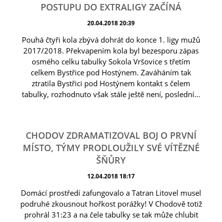
POSTUPU DO EXTRALIGY ZAČÍNÁ
20.04.2018 20:39
Pouhá čtyři kola zbývá dohrát do konce 1. ligy mužů
2017/2018. Překvapením kola byl bezesporu zápas
osmého celku tabulky Sokola Vršovice s třetím
celkem Bystřice pod Hostýnem. Zaváháním tak
ztratila Bystřici pod Hostýnem kontakt s čelem
tabulky, rozhodnuto však stále ještě není, poslední...
CHODOV ZDRAMATIZOVAL BOJ O PRVNÍ
MÍSTO, TÝMY PRODLOUŽILY SVÉ VÍTĚZNÉ
ŠŇŮRY
12.04.2018 18:17
Domácí prostředí zafungovalo a Tatran Litovel musel
podruhé zkousnout hořkost porážky! V Chodově totiž
prohrál 31:23 a na čele tabulky se tak může chlubit