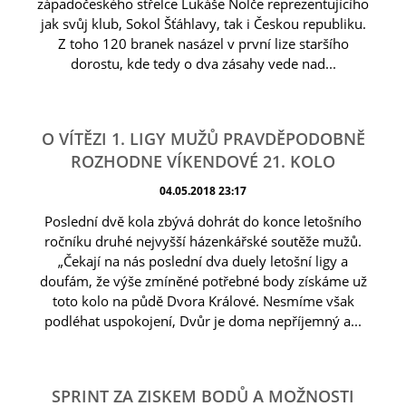
západočeského střelce Lukáše Nolče reprezentujícího
jak svůj klub, Sokol Šťáhlavy, tak i Českou republiku.
Z toho 120 branek nasázel v první lize staršího
dorostu, kde tedy o dva zásahy vede nad...
O VÍTĚZI 1. LIGY MUŽŮ PRAVDĚPODOBNĚ
ROZHODNE VÍKENDOVÉ 21. KOLO
04.05.2018 23:17
Poslední dvě kola zbývá dohrát do konce letošního
ročníku druhé nejvyšší házenkářské soutěže mužů.
„Čekají na nás poslední dva duely letošní ligy a
doufám, že výše zmíněné potřebné body získáme už
toto kolo na půdě Dvora Králové. Nesmíme však
podléhat uspokojení, Dvůr je doma nepříjemný a...
SPRINT ZA ZISKEM BODŮ A MOŽNOSTI