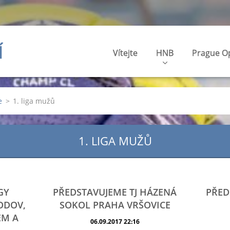
Í
Vítejte
HNB
Prague O
e
>
1. liga mužů
1. LIGA MUŽŮ
GY
PŘEDSTAVUJEME TJ HÁZENÁ
PŘED
HODOV,
SOKOL PRAHA VRŠOVICE
EM A
06.09.2017 22:16