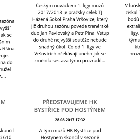
Českým nováčkem 1. ligy mužů
V loňs
2017/2018 je pražský celek TJ
získal
Házená Sokol Praha Vršovice, který
bodů 
 sezóna
již druhou sezónu povede trenérské
extral
vyšší
duo Jan Pavlovský a Petr Pína. Vstup
ligy
jak se
do druhé nejvyšší soutěže nebude
týmu
ošním
snadný úkol. Co od 1. ligy ve
kt
většina
Vršovicích očekávají anebo jak se
proz
zuje.
změnila sestava týmu prozradil...
ána do
ohužel
....
JM
PŘEDSTAVUJEME HK
BYSTŘICE POD HOSTÝNEM
28.08.2017 17:32
skončil
A tým mužů HK Bystřice pod
cí 610
Hostýnem skončil v sezoně