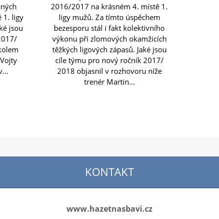
aných
2016/2017 na krásném 4. místě 1.
1. ligy
ligy mužů. Za tímto úspěchem
ké jsou
bezesporu stál i fakt kolektivního
2017/
výkonu při zlomových okamžicích
kolem
těžkých ligových zápasů. Jaké jsou
 Vojty
cíle týmu pro nový ročník 2017/
...
2018 objasnil v rozhovoru níže
trenér Martin...
KONTAKT
www.hazetnasbavi.cz