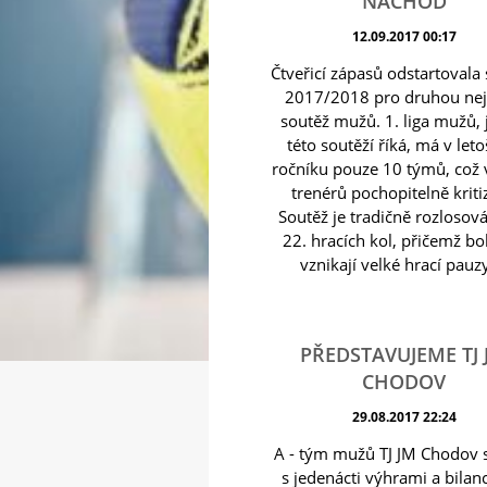
NÁCHOD
12.09.2017 00:17
Čtveřicí zápasů odstartovala
2017/2018 pro druhou nej
soutěž mužů. 1. liga mužů, 
této soutěží říká, má v let
ročníku pouze 10 týmů, což 
trenérů pochopitelně kriti
Soutěž je tradičně rozlosov
22. hracích kol, přičemž b
vznikají velké hrací pauzy
PŘEDSTAVUJEME TJ 
CHODOV
29.08.2017 22:24
A - tým mužů TJ JM Chodov 
s jedenácti výhrami a bilan