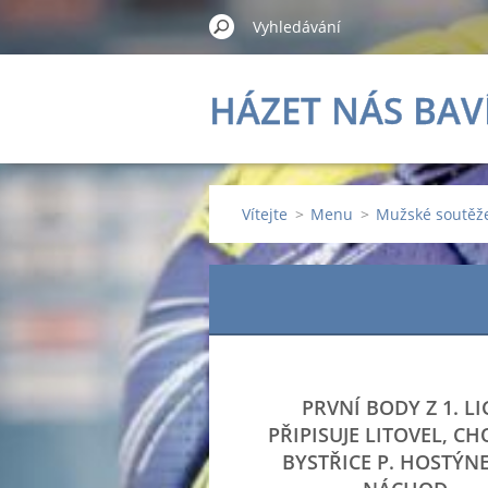
HÁZET NÁS BAV
Vítejte
>
Menu
>
Mužské soutěž
PRVNÍ BODY Z 1. LI
PŘIPISUJE LITOVEL, C
BYSTŘICE P. HOSTÝN