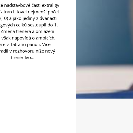
ké nadstavbové části extraligy
 Tatran Litovel nejmenší počet
(10) a jako jediný z dvanácti
igových celků sestoupil do 1.
. Změna trenéra a omlazení
 však napovídá o ambicích,
eré v Tatranu panují. Více
radil v rozhovoru níže nový
trenér Ivo...