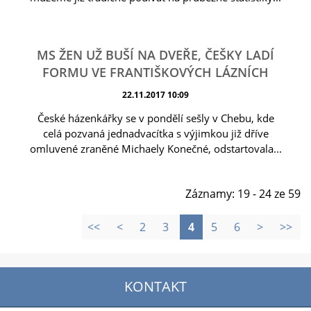
MS ŽEN UŽ BUŠÍ NA DVEŘE, ČEŠKY LADÍ
FORMU VE FRANTIŠKOVÝCH LÁZNÍCH
22.11.2017 10:09
České házenkářky se v pondělí sešly v Chebu, kde
celá pozvaná jednadvacítka s výjimkou již dříve
omluvené zraněné Michaely Konečné, odstartovala...
Záznamy: 19 - 24 ze 59
<<
<
2
3
4
5
6
>
>>
KONTAKT