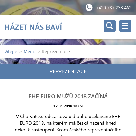
+420 737 233 462
HÁZET NÁS BAVÍ
Vítejte
>
Menu
>
Reprezentace
REPREZENTACE
EHF EURO MUŽŮ 2018 ZAČÍNÁ
12.01.2018 20:09
V Chorvatsku odstartovalo dlouho očekávané EHF
EURO 2018, na kterém má česká házená hned
několik zastoupení. Krom českého reprezentačního