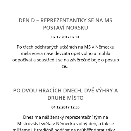
DEN D – REPREZENTANTKY SE NA MS
POSTAVÍ NORSKU
07.12.2017 07:31
Po třech odehraných utkáních na MS v Německu
měla včera naše děvčata opět volno a mohla
odpočívat a soustředit se na závěrečné boje o postup
ze...
PO DVOU HRACÍCH DNECH, DVĚ VÝHRY A
DRUHÉ MÍSTO
04.12.2017 12:55
Dnes má náš ženský reprezentační tým na
Mistrovství světa v Německu volný den, a tak se
můžeme již tradičně podívat na průběžné statistiky...