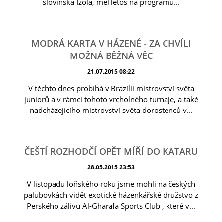
slovinská Izola, měl letos na programu...
MODRÁ KARTA V HÁZENÉ - ZA CHVÍLI
MOŽNÁ BĚŽNÁ VĚC
21.07.2015 08:22
V těchto dnes probíhá v Brazílii mistrovství světa
juniorů a v rámci tohoto vrcholného turnaje, a také
nadcházejícího mistrovství světa dorostenců v...
ČEŠTÍ ROZHODČÍ OPĚT MÍŘÍ DO KATARU
28.05.2015 23:53
V listopadu loňského roku jsme mohli na českých
palubovkách vidět exotické házenkářské družstvo z
Perského zálivu Al-Gharafa Sports Club , které v...