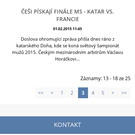
ČEŠI PÍSKAJÍ FINÁLE MS - KATAR VS.
FRANCIE
01.02.2015 11:45
Doslova ohromující zpráva přišla dnes ráno z
katarského Doha, kde se koná světový šampionát
mužů 2015. Českým mezinárodním arbitrům Václavu
Horáčkovi...
Záznamy: 13 - 18 ze 25
<<
<
1
2
3
4
5
>
>>
KONTAKT