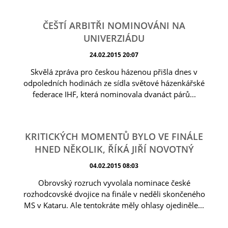
ČEŠTÍ ARBITŘI NOMINOVÁNI NA
UNIVERZIÁDU
24.02.2015 20:07
Skvělá zpráva pro českou házenou přišla dnes v
odpoledních hodinách ze sídla světové házenkářské
federace IHF, která nominovala dvanáct párů...
KRITICKÝCH MOMENTŮ BYLO VE FINÁLE
HNED NĚKOLIK, ŘÍKÁ JIŘÍ NOVOTNÝ
04.02.2015 08:03
Obrovský rozruch vyvolala nominace české
rozhodcovské dvojice na finále v neděli skončeného
MS v Kataru. Ale tentokráte měly ohlasy ojediněle...