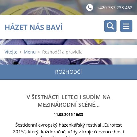
+420 737 233 462
HÁZET NÁS BAVÍ
Vítejte
>
Menu
>
Rozhodčí a pravidla
ROZHODČÍ
V ŠESTNÁCTI LETECH SUDÍM NA
MEZINÁRODNÍ SCÉNĚ...
11.08.2015 16:33
Šestidenní evropský házenkářský festival „Eurofest
2015“, který každoročně, vždy z kraje července hostí