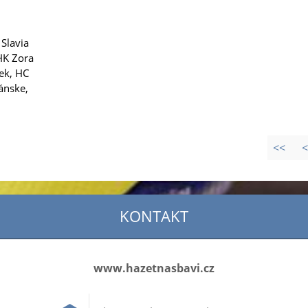
Slavia
HK Zora
ek, HC
zánske,
<<
<
KONTAKT
www.hazetnasbavi.cz