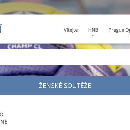
Í
Vítejte
HNB
Prague O
ŽENSKÉ SOUTĚŽE
DO
ÓNĚ