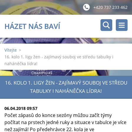
+420 737 233 462
HÁZET NÁS BAVÍ
Vítejte
>
16. kolo 1. ligy žen - zajímavý souboj ve středu tabulky i
naháněčka lídra!
16. KOLO 1. LIGY ŽEN - ZAJÍMAVÝ SOUBOJ VE STŘEDU
TABULKY I NAHÁNĚČKA LÍDRA!
06.04.2018 09:57
Počet zápasů do konce sezóny můžou začít týmy
počítat na prstech jedné ruky a situace v tabulce je více
než zajímá! Po předehrávce 22. kola je ve