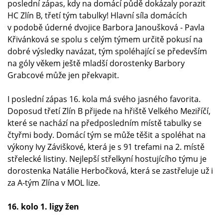
poslední zápas, kdy na domácí půdě dokázaly porazit
HC Zlín B, třetí tým tabulky! Hlavní síla domácích
v podobě úderné dvojice Barbora Janoušková - Pavla
Křivánková se spolu s celým týmem určitě pokusí na
dobré výsledky navázat, tým spoléhající se především
na góly věkem ještě mladší dorostenky Barbory
Grabcové může jen překvapit.
I poslední zápas 16. kola má svého jasného favorita.
Doposud třetí Zlín B přijede na hřiště Velkého Meziříčí,
které se nachází na předposledním místě tabulky se
čtyřmi body. Domácí tým se může těšit a spoléhat na
výkony Ivy Záviškové, která je s 91 trefami na 2. místě
střelecké listiny. Nejlepší střelkyní hostujícího týmu je
dorostenka Natálie Herbočková, která se zastřeluje už i
za A-tým Zlína v MOL lize.
16. kolo 1. ligy žen