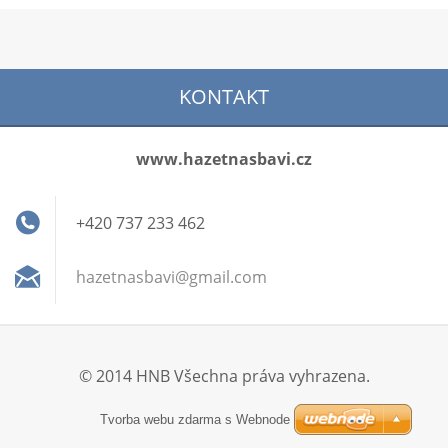
KONTAKT
www.hazetnasbavi.cz
+420 737 233 462
hazetnas
bavi@gma
il.com
© 2014 HNB Všechna práva vyhrazena.
Tvorba webu zdarma s Webnode