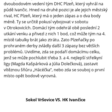
dvoubodovém vedení tým DHC Plzeň, který vyhrál na
půdě Ivančic. Hned na druhé pozici je ale jejich městský
rival, HC Plzeň, který má o jeden zápas a o dva body
méně. Ty se určitě pokusí vybojovat v sobotu
v Otrokovicích. Domácí tým odehrál obě poslední 2
utkání venku a přivezl z nich 1 bod, což může tým na 4.
místě tabulky brát jako ztrátu. Zato Plzeňačky po
prohraném derby zvládly další 3 zápasy bez větších
problémů. Uvidíme, zda se podaří domácímu celku,
jenž se může pochlubit třeba 3. a 4. nejlepší střelkyní
ligy (Magda Kašpárková a Júlia Dolečková), zastavit
vítěznou šňůru „Hácéčka“, nebo zda se souboj o první
místo opět bodově vyrovná.
Sokol Vršovice VS. HK Ivančice