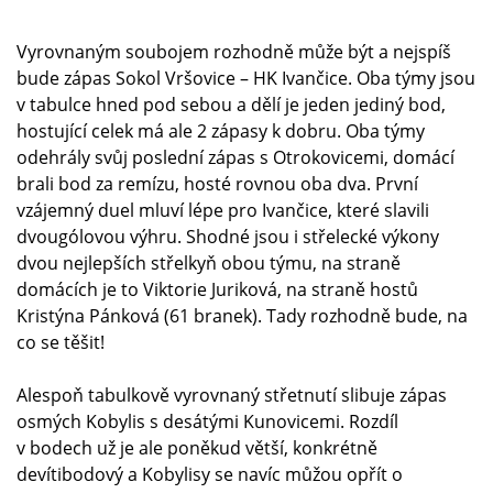
Vyrovnaným soubojem rozhodně může být a nejspíš
bude zápas Sokol Vršovice – HK Ivančice. Oba týmy jsou
v tabulce hned pod sebou a dělí je jeden jediný bod,
hostující celek má ale 2 zápasy k dobru. Oba týmy
odehrály svůj poslední zápas s Otrokovicemi, domácí
brali bod za remízu, hosté rovnou oba dva. První
vzájemný duel mluví lépe pro Ivančice, které slavili
dvougólovou výhru. Shodné jsou i střelecké výkony
dvou nejlepších střelkyň obou týmu, na straně
domácích je to Viktorie Juriková, na straně hostů
Kristýna Pánková (61 branek). Tady rozhodně bude, na
co se těšit!
Alespoň tabulkově vyrovnaný střetnutí slibuje zápas
osmých Kobylis s desátými Kunovicemi. Rozdíl
v bodech už je ale poněkud větší, konkrétně
devítibodový a Kobylisy se navíc můžou opřít o