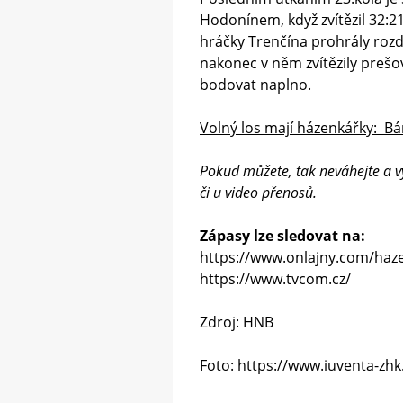
Hodonínem, když zvítězil 32:2
hráčky Trenčína prohrály rozd
nakonec v něm zvítězily prešo
bodovat naplno.
Volný los mají házenkářky: B
Pokud můžete, tak neváhejte a v
či u video přenosů.
Zápasy lze sledovat na:
https://www.onlajny.com/haz
https://www.tvcom.cz/
Zdroj: HNB
Foto: https://www.iuventa-zh