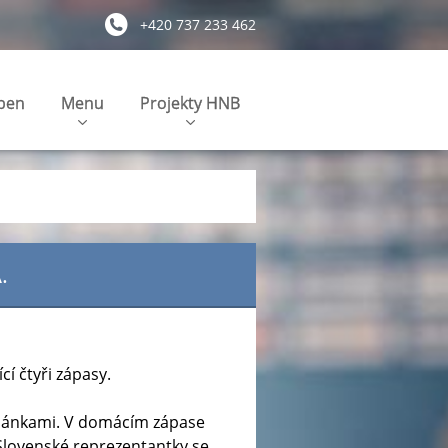
+420 737 233 462
pen
Menu
Projekty HNB
.
cí čtyři zápasy.
 Dánkami. V domácím zápase
Slovenské reprezentantky se