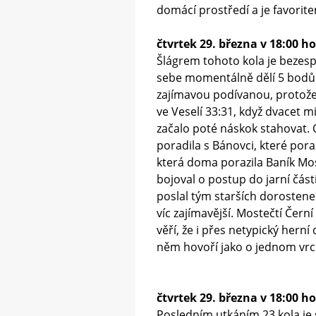
domácí prostředí a je favorite
čtvrtek 29. března v 18:00 
Šlágrem tohoto kola je bezesp
sebe momentálně dělí 5 bodů (
zajímavou podívanou, protože 
ve Veselí 33:31, když dvacet m
začalo poté náskok stahovat. O
poradila s Bánovci, které pora
která doma porazila Baník Mos
bojoval o postup do jarní část
poslal tým starších dorostene
víc zajímavější. Mostečtí Čern
věří, že i přes netypický herní
něm hovoří jako o jednom vrcho
čtvrtek 29. března v 18:00 ho
Posledním utkáním 23.kola je