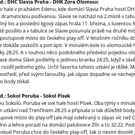
hod.: DHC Slavia Praha - DHK Zora Olomouc
í v hale v pražském Edenu, kde domácí Slavia Praha hostí D
ě i dramatickou podívanou. Slavie se nachází na 2.místě v ta
ý los a poslední ligový zápas hrála 11. března, s Iuventou M
istě posílilo a v tabulce se Slavie posunula právě na druhé 
tí postupové místo do českého play-off. V letošním ročníku d
e dokáže zaskočit a potrápit. V minulém kole to olomoucké
ranky 28:25. A s touhou něco podobného předvést pojedou olo
se doma Slávii podlehly o jedinou branku 24:25, když v záv
rozdíl jednoho gólu. Určit favorita tohoto utkání je těžké. M
středí, před svými fanoušky. Jak zápas dopadne se nechejme
 body získal.
d.: Sokol Poruba - Sokol Písek
u Sokolů. Poruba ve své hale hostí Písek. Oba týmy v minulé
 utkání nad Trenčínem 28:25 a připsala si tak důležité bod
pové místo do play-off (ale mají odehraný o zápas víc než O
o a lehce porazil na domácí palubovce Zlín a to 32:22. Pod
 Pokud Poruba chce do českého play-off, tak si nesmí dovolit