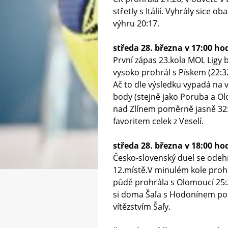
střetly s Itálií. Vyhrály sice o
výhru 20:17.
středa 28. března v 17:00 ho
První zápas 23.kola MOL Ligy 
vysoko prohrál s Pískem (22:32
Ač to dle výsledku vypadá na 
body (stejně jako Poruba a Ol
nad Zlínem poměrně jasně 32:
favoritem celek z Veselí.
středa 28. března v 18:00 ho
Česko-slovenský duel se odeh
12.místě.V minulém kole proh
půdě prohrála s Olomoucí 25:2
si doma Šaľa s Hodonínem pora
vítězstvím Šaľy.