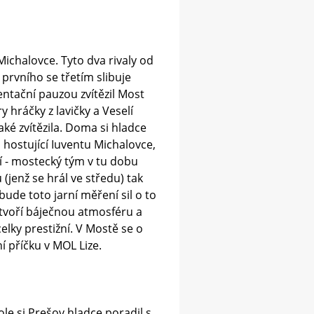
ichalovce. Tyto dva rivaly od
prvního se třetím slibuje
ntační pauzou zvítězil Most
 hráčky z lavičky a Veselí
aké zvítězila. Doma si hladce
o hostující Iuventu Michalovce,
í - mostecký tým v tu dobu
(jenž se hrál ve středu) tak
ude toto jarní měření sil o to
vytvoří báječnou atmosféru a
celky prestižní. V Mostě se o
í příčku v MOL Lize.
e si Prešov hladce poradil s