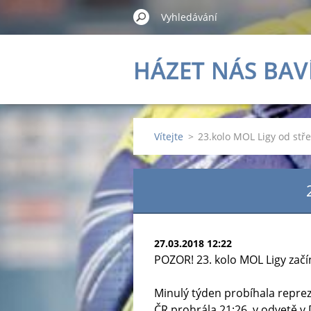
HÁZET NÁS BAV
Vítejte
>
23.kolo MOL Ligy od stře
27.03.2018 12:22
POZOR! 23. kolo MOL Ligy začín
Minulý týden probíhala repre
ČR prohrála 21:26, v odvetě v