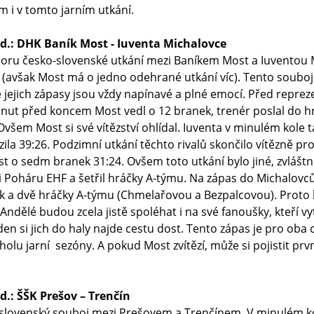
m i v tomto jarním utkání.
hod.: DHK Baník Most - Iuventa Michalovce
oru česko-slovenské utkání mezi Baníkem Most a Iuventou M
avšak Most má o jedno odehrané utkání víc). Tento souboj 
jejich zápasy jsou vždy napínavé a plné emocí. Před repreze
inut před koncem Most vedl o 12 branek, trenér poslal do hry
všem Most si své vítězství ohlídal. Iuventa v minulém kole t
zila 39:26. Podzimní utkání těchto rivalů skončilo vítězně pr
t o sedm branek 31:24. Ovšem toto utkání bylo jiné, zvláštn
i Poháru EHF a šetřil hráčky A-týmu. Na zápas do Michalovců 
k a dvě hráčky A-týmu (Chmelařovou a Bezpalcovou). Proto b
í Andělé budou zcela jistě spoléhat i na své fanoušky, kteří 
 den si jich do haly najde cestu dost. Tento zápas je pro oba 
lu jarní sezóny. A pokud Most zvítězí, může si pojistit prvn
d.: ŠŠK Prešov – Trenčín
 slovenský souboj mezi Prešovem a Trenčínem. V minulém kol