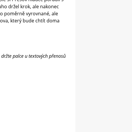
uho držel krok, ale nakonec
ylo poměrně vyrovnané, ale
šova, který bude chtít doma
 držte palce u textových přenosů