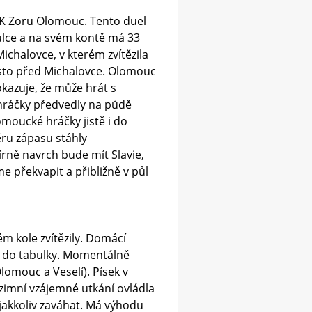
HK Zoru Olomouc. Tento duel
bulce a na svém kontě má 33
ichalovce, v kterém zvítězila
místo před Michalovce. Olomouc
okazuje, že může hrát s
 hráčky předvedly na půdě
moucké hráčky jistě i do
ěru zápasu stáhly
írně navrch bude mít Slavie,
 překvapit a přibližně v půl
m kole zvítězily. Domácí
y do tabulky. Momentálně
lomouc a Veselí). Písek v
zimní vzájemné utkání ovládla
 jakkoliv zaváhat. Má výhodu