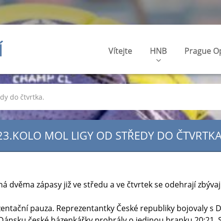
Í
Vítejte
HNB
Prague O
dy do čtvrtka.
23.KOLO MOL LIGY OD STŘEDY DO ČTVRTKA
á dvěma zápasy již ve středu a ve čtvrtek se odehrají zbývají
zentační pauza. Reprezentantky České republiky bojovaly s
 Dánsku české házenkářky prohrály o jedinou branku 20:21. 