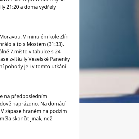
ězily 21:20 a doma vydřely
d Moravou. V minulém kole Zlín
hrálo a to s Mostem (31:33).
lně 7.místo v tabulce s 24
ase zvítězily Veselské Panenky
í pohody je i v tomto utkání
 je na předposledním
bodově naprázdno. Na domácí
e). V zápase hraném na podzim
měla skončit jinak, než