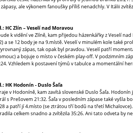
ba zápasy, ale výkonem fanoušky příliš nenadchly. V Itálii zvít
d.: HC Zlín – Veselí nad Moravou
bude k vidění ve Zlíně, kam přijedou házenkářky z Veselí na
) a se 12 body je na 9.místě. Veselí v minulém kole také pro
vyrovnaný zápas, tak opak byl pravdou. Veselí patří momentá
omouc) a bojuje o místo v českém play-off. V podzimním záp
24. Vzhledem k postavení týmů v tabulce a momentální hern
d.: HK Hodonín - Duslo Šaľa
raje v Hodoníně, kam zavítá slovenské Duslo Šaľa. Hodonín
rál s Prešovem 21:32. Šaľa v posledním zápase také vyšla 
8 a patří jí 4.místo (se ztrátou tří bodů na třetí Michalovc
dila celkem snadno a zvítězila 35:26. Ani tato odveta by ne