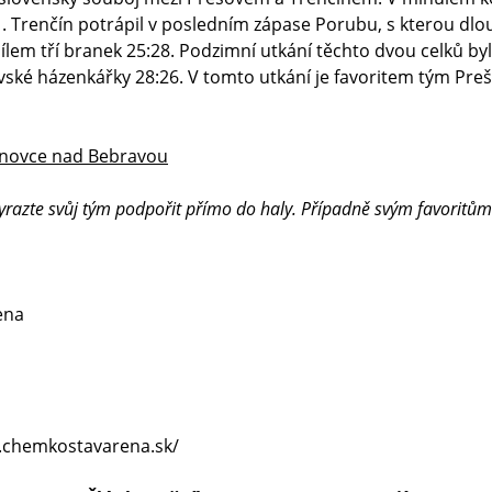
1. Trenčín potrápil v posledním zápase Porubu, s kterou dlo
ílem tří branek 25:28. Podzimní utkání těchto dvou celků b
vské házenkářky 28:26. V tomto utkání je favoritem tým Pre
ánovce nad Bebravou
yrazte svůj tým podpořit přímo do haly. Případně svým favoritům
ena
k.chemkostavarena.sk/