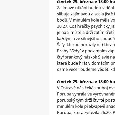
čtvrtek 29. března v 18:00 
Zajímavé utkání bude k viděn
slibuje zajímavou a zcela jist
bodů. V minulém kole měla voln
30:27. Což hráčky psychicky j
je na 5.místě a drží zatím tře
každým a že silnějšího soupeř
Šaľy, kterou porazily o tři b
Prahy. Vždyť v podzimním zápa
čtyřbrankový náskok Slavie na 
která bude hrát v domácím pro
osmé večer budeme vědět, kdo
čtvrtek 29. března v 18:00 ho
V Ostravě nás čeká souboj dvo
Poruba vyhrála ve vyrovnaném
porubský tým drží čtvrté postu
minulém kole překvapivě snadn
Poruba, která zvítězila 26:20.