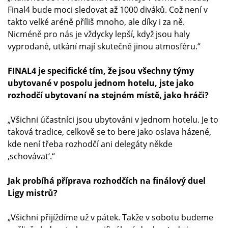
Final4 bude moci sledovat až 1000 diváků. Což není v
takto velké aréně příliš mnoho, ale díky i za ně.
Nicméně pro nás je vždycky lepší, když jsou haly
vyprodané, utkání mají skutečně jinou atmosféru.“
FINAL4 je specifické tím, že jsou všechny týmy
ubytované v pospolu jednom hotelu, jste jako
rozhodčí ubytovaní na stejném místě, jako hráči?
„Všichni účastníci jsou ubytováni v jednom hotelu. Je to
taková tradice, celkově se to bere jako oslava házené,
kde není třeba rozhodčí ani delegáty někde
‚schovávat‘.“
Jak probíhá příprava rozhodčích na finálový duel
Ligy mistrů?
„Všichni přijíždíme už v pátek. Takže v sobotu budeme