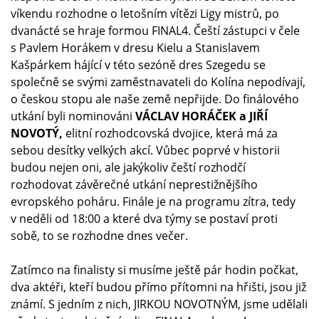
víkendu rozhodne o letošním vítězi Ligy mistrů, po
dvanácté se hraje formou FINAL4. Čeští zástupci v čele
s Pavlem Horákem v dresu Kielu a Stanislavem
Kašpárkem hájící v této sezóně dres Szegedu se
společně se svými zaměstnavateli do Kolína nepodívají,
o českou stopu ale naše země nepřijde. Do finálového
utkání byli nominováni
VÁCLAV HORÁČEK a JIŘÍ
NOVOTÝ,
elitní rozhodcovská dvojice, která má za
sebou desítky velkých akcí. Vůbec poprvé v historii
budou nejen oni, ale jakýkoliv čeští rozhodčí
rozhodovat závěrečné utkání neprestižnějšího
evropského poháru. Finále je na programu zítra, tedy
v neděli od 18:00 a které dva týmy se postaví proti
sobě, to se rozhodne dnes večer.
Zatímco na finalisty si musíme ještě pár hodin počkat,
dva aktéři, kteří budou přímo přítomni na hřišti, jsou již
známí. S jedním z nich, JIRKOU NOVOTNÝM, jsme udělali