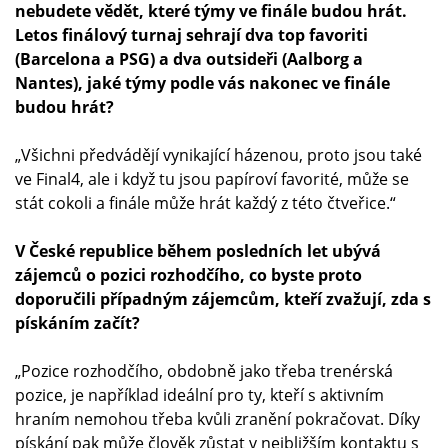
nebudete vědět, které týmy ve finále budou hrát.
Letos finálový turnaj sehrají dva top favoriti
(Barcelona a PSG) a dva outsideři (Aalborg a
Nantes), jaké týmy podle vás nakonec ve finále
budou hrát?
„Všichni předvádějí vynikající házenou, proto jsou také
ve Final4, ale i když tu jsou papíroví favorité, může se
stát cokoli a finále může hrát každý z této čtveřice.“
V České republice během posledních let ubývá
zájemců o pozici rozhodčího, co byste proto
doporučili případným zájemcům, kteří zvažují, zda s
pískáním začít?
„Pozice rozhodčího, obdobně jako třeba trenérská
pozice, je například ideální pro ty, kteří s aktivním
hraním nemohou třeba kvůli zranění pokračovat. Díky
pískání pak může člověk zůstat v nejbližším kontaktu s