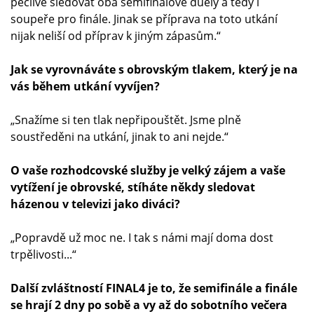
pečlivě sledovat oba semifinálové duely a tedy i
soupeře pro finále. Jinak se příprava na toto utkání
nijak neliší od příprav k jiným zápasům.“
Jak se vyrovnáváte s obrovským tlakem, který je na
vás během utkání vyvíjen?
„Snažíme si ten tlak nepřipouštět. Jsme plně
soustředěni na utkání, jinak to ani nejde.“
O vaše rozhodcovské služby je velký zájem a vaše
vytížení je obrovské, stíháte někdy sledovat
házenou v televizi jako diváci?
„Popravdě už moc ne. I tak s námi mají doma dost
trpělivosti...“
Další zvláštností FINAL4 je to, že semifinále a finále
se hrají 2 dny po sobě a vy až do sobotního večera