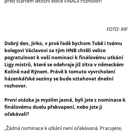
před startem letošní edice FINAL4 rozhovor!
FOTO: IHF
Dobrý den, Jirko, v prvé řadě bychom Tobě i tvému
kolegovi Václavovi za tým HNB chtěli velice
pogratulovat k vaší nominaci k finálovému utkání
Ligy mistrů, které se odehraje již zítra v německém
Kolíně nad Rýnem. Právě k tomuto vyvrcholení
házenkářské sezóny se bude vztahovat dnešní
rozhovor.
První otázka je myslím jasná, byli jste z nominace k
finálovému duelu překvapení, nebo jste ji
očekávali?
„Žádná nominace k utkání není očekávaná. Pracujete,