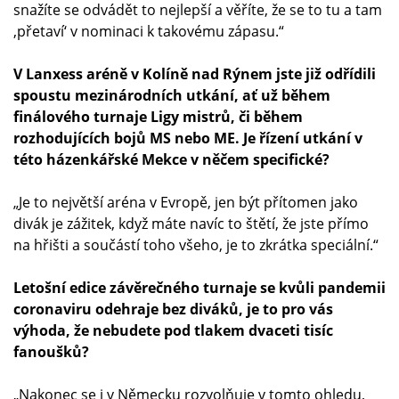
snažíte se odvádět to nejlepší a věříte, že se to tu a tam
‚přetaví‘ v nominaci k takovému zápasu.“
V Lanxess aréně v Kolíně nad Rýnem jste již odřídili
spoustu mezinárodních utkání, ať už během
finálového turnaje Ligy mistrů, či během
rozhodujících bojů MS nebo ME. Je řízení utkání v
této házenkářské Mekce v něčem specifické?
„Je to největší aréna v Evropě, jen být přítomen jako
divák je zážitek, když máte navíc to štětí, že jste přímo
na hřišti a součástí toho všeho, je to zkrátka speciální.“
Letošní edice závěrečného turnaje se kvůli pandemii
coronaviru odehraje bez diváků, je to pro vás
výhoda, že nebudete pod tlakem dvaceti tisíc
fanoušků?
„Nakonec se i v Německu rozvolňuje v tomto ohledu,