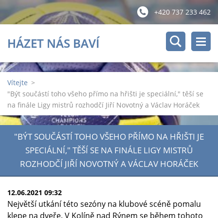
+420 737 233 462
HÁZET NÁS BAVÍ
Vítejte
>
"Být součástí toho všeho přímo na hřišti je speciální," těší se
na finále Ligy mistrů rozhodčí Jiří Novotný a Václav Horáček
"BÝT SOUČÁSTÍ TOHO VŠEHO PŘÍMO NA HŘIŠTI JE
SPECIÁLNÍ," TĚŠÍ SE NA FINÁLE LIGY MISTRŮ
ROZHODČÍ JIŘÍ NOVOTNÝ A VÁCLAV HORÁČEK
12.06.2021 09:32
Největší utkání této sezóny na klubové scéně pomalu
klepe na dveře. V Kolíně nad Rýnem se během tohoto