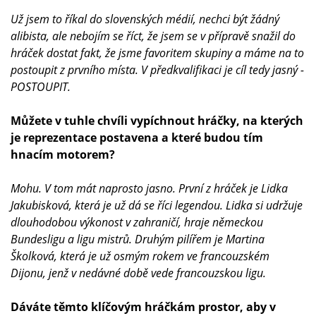
Už jsem to říkal do slovenských médií, nechci být žádný
alibista, ale nebojím se říct, že jsem se v přípravě snažil do
hráček dostat fakt, že jsme favoritem skupiny a máme na to
postoupit z prvního místa. V předkvalifikaci je cíl tedy jasný -
POSTOUPIT.
Můžete v tuhle chvíli vypíchnout hráčky, na kterých
je reprezentace postavena a které budou tím
hnacím motorem?
Mohu. V tom mát naprosto jasno. První z hráček je Lidka
Jakubisková, která je už dá se říci legendou. Lidka si udržuje
dlouhodobou výkonost v zahraničí, hraje německou
Bundesligu a ligu mistrů. Druhým pilířem je Martina
Školková, která je už osmým rokem ve francouzském
Dijonu
, jenž v nedávné době vede francouzskou ligu.
Dáváte těmto klíčovým hráčkám prostor, aby v