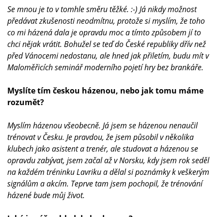
Se mnou je to v tomhle směru těžké. :-) Já nikdy možnost
předávat zkušenosti neodmítnu, protože si myslím, že toho
co mi házená dala je opravdu moc a tímto způsobem jí to
chci nějak vrátit. Bohužel se teď do České republiky dřív než
před Vánocemi nedostanu, ale hned jak přiletím, budu mít v
Maloměřicích seminář moderního pojetí hry bez brankáře.
Myslíte tím českou házenou, nebo jak tomu máme
rozumět?
Myslím házenou všeobecně. Já jsem se házenou nenaučil
trénovat v Česku. Je pravdou, že jsem působil v několika
klubech jako asistent a trenér, ale studovat a házenou se
opravdu zabývat, jsem začal až v Norsku, kdy jsem rok seděl
na každém tréninku Lavriku a dělal si poznámky k veškerým
signálům a akcím. Teprve tam jsem pochopil, že trénování
házené bude můj život.