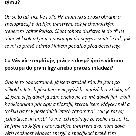
týmu?
Dá se to tak říci. Ve Follo HK mám na starosti obranu a
spolupracuji s druhým trenérem, což je chorvatským
trenérem Valter Perisa. Cílem tohoto družstva je do tří let
obnovit kvalitu týmu a postoupit do nejvyšší soutěže tak, jak
se mi to právě s tímto klubem podařilo před deseti lety.
Co Vás více naplňuje, práce s dospělými s vidinou
postupu do první ligy anebo práce s mládeží?
Ono je to oboustranné. Já jsem strašně rád, že jsem po
několika letech působení v nejvyšších soutěžích a v tlaku, ať
už jsem si jej dával já sám anebo ho na mě dávali jiní, vrátil
k základnímu principu a filozofii, kterou jsem vždycky měl a
trošku na ni v posledních letech zapomínal. Tou je rozvoj
jednotlivce na hřišti! To mě teď naplňuje ze všeho nejvíc. To,
že jsme na A-tým s chorvatským trenérem dva, nám dává
větší možnost věnovat energii a specifikaci právě těm