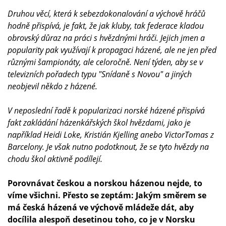
Druhou věcí, která k sebezdokonalování a výchově hráčů
hodně přispívá, je fakt, že jak kluby, tak federace kladou
obrovský důraz na práci s hvězdnými hráči. Jejich jmen a
popularity pak využívají k propagaci házené, ale ne jen před
různými šampionáty, ale celoročně. Není týden, aby se v
televizních pořadech typu "Snídaně s Novou" a jiných
neobjevil někdo z házené.
V neposlední řadě k popularizaci norské házené přispívá
fakt zakládání házenkářských škol hvězdami, jako je
například Heidi Loke, Kristián Kjelling anebo VictorTomas z
Barcelony. Je však nutno podotknout, že se tyto hvězdy na
chodu škol aktivně podílejí.
Porovnávat českou a norskou házenou nejde, to
víme všichni. Přesto se zeptám: Jakým směrem se
má česká házená ve výchově mládeže dát, aby
docílila alespoň desetinou toho, co je v Norsku