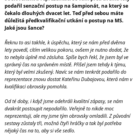
podařil senzační postup na šampionát, na který se
čekalo dlouhých dvacet let. Teď před sebou máte
důležitá předkvalifikační utkání o postup na MS.
Jaké jsou šance?
Řeknu to asi takhle, k úspěchu, který se nám před dvěma
lety povedl, cítím velikou pokoru, ovšem je nutno dodat, že
to nebyla úplně má zásluha. Spíše bych řekl, že jsem byl ve
správný čas na správném místě. Přišel jsem tehdy k týmu,
který byl velmi zkušený. Navíc se nám tenkrát podařilo do
reprezentace znovu dostat Kateřinu Dubajovou, která nám v
kvalifikaci obrovsky pomohla.
Od té doby, i když jsme odehráli kvalitní zápasy, se nám
dvakrát postoupit nepodařilo. Veřejně to nikde moc
neprezentuji, ale my jsme tým obrovsky omladili. Z původní
sestavy zůstaly tři, možná čtyři hráčky a tak byl potřeba
nějaký čas na to, aby si vše sedlo.