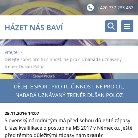
+420 737 233 462
HÁZET NÁS BAVÍ
Vítejte
>
Dělejte sport pro tu činnost, ne pro cíl, nabádá uznávaný
trenér Dušan Poloz
DĚLEJTE SPORT PRO TU ČINNOST, NE PRO CÍL,
NABÁDÁ UZNÁVANÝ TRENÉR DUŠAN POLOZ
25.11.2016 14:07
Slovenský národní tým má před sebou důležité zápasy
I. fáze kvalifikace o postup na MS 2017 v Německu. Ještě
před těmito důležitými zápasy nám
trenér