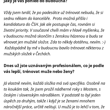
Jaký je váš pohled do budoucna?
Vždy jsem tvrdil, že po padesátce už trénovat nebudu, že si
sednu někam do kanceláře. Proto možná přišla i
kandidatura do ČSH. Jak ale postupuje čas, rovnám si
životní priority. V současné chvíli mám v hlavě myšlenku, že
v budoucnu možná skončím s ženskou házenou a budu se
věnovat jen mužské složce. Zda to někdy dotáhnu, nevím. :-)
Každopádně by mě v budoucnu bavilo trénovat některou z
mužských složek v Čechách.
Dnes už jste uznávaným profesionálem, co je podle
vás lepší, trénovat muže nebo ženy?
Já vlastně nevím, každá složka má svá specifika. Osobně na
to koukám tak, že jsem prožil nádherné roky s Mostem, s
českým i slovenským nároďákem. V podstatě to byl jeden
úspěch za druhým, takže i když je se ženami mnohem
náročnější práce, určitě nelituji. U mužů je to lehčí v tom, že