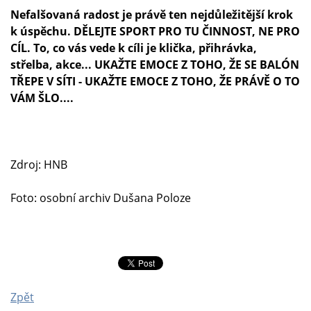
Nefalšovaná radost je právě ten nejdůležitější krok
k úspěchu. DĚLEJTE SPORT PRO TU ČINNOST, NE PRO
CÍL. To, co vás vede k cíli je klička, přihrávka,
střelba, akce... UKAŽTE EMOCE Z TOHO, ŽE SE BALÓN
TŘEPE V SÍTI - UKAŽTE EMOCE Z TOHO, ŽE PRÁVĚ O TO
VÁM ŠLO....
Zdroj: HNB
Foto: osobní archiv Dušana Poloze
Zpět