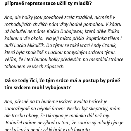
přípravě reprezentace učili ty mladší?
Ano, ale holky jsou povahově zcela rozdílné, nicméně v
rozhodujících chvílích nám vždy hodně pomohou. V kádru
už bohužel nemáme Kačku Dubajovou, která dříve řídika
kabinu a vše okolo. Na její místo přišla kapitánka tělem i
duší Lucka Mikulčík. Do týmu se také vrací Andy Czanik,
která byla společně s Luckou pomyslným srdcem týmu.
Věřím, že i teď budou holky především po mentální stránce
tahounem ve všech zápasech.
Dá se tedy říci, že tým srdce má a postup by právě
tím srdcem mohl vybojovat?
Ano, přesně na to budeme vsázet. Kvalita hráček je
samozřejmě na nějaké úrovni. Nechci být skeptický, mám
ale trochu obavy, že Ukrajina je malinko dál než my.
Bohužel máme nevýhodu v tom, že současný mladý tým je
nezkušený a není zvyklý hrát v roli favorita.