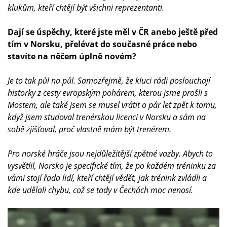
klukům, kteří chtějí být všichni reprezentanti.
Dají se úspěchy, které jste měl v ČR anebo ještě před
tím v Norsku, přelévat do současné práce nebo
stavíte na něčem úplně novém?
Je to tak půl na půl. Samozřejmě, že kluci rádi poslouchají
historky z cesty evropským pohárem, kterou jsme prošli s
Mostem, ale také jsem se musel vrátit o pár let zpět k tomu,
když jsem studoval trenérskou licenci v Norsku a sám na
sobě zjišťoval, proč vlastně mám být trenérem.
Pro norské hráče jsou nejdůležitější zpětné vazby. Abych to
vysvětlil, Norsko je specifické tím, že po každém tréninku za
vámi stojí řada lidí, kteří chtějí vědět, jak trénink zvládli a
kde udělali chybu, což se tady v Čechách moc nenosí.