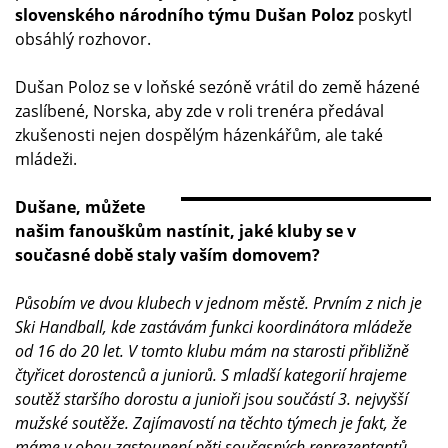
slovenského národního týmu Dušan Poloz
poskytl
obsáhlý rozhovor.
Dušan Poloz se v loňské sezóně vrátil do země házené
zaslíbené, Norska, aby zde v roli trenéra předával
zkušenosti nejen dospělým házenkářům, ale také
mládeži.
Dušane, můžete
našim fanouškům nastínit, jaké kluby se v
současné době staly vaším domovem?
Působím ve dvou klubech v jednom městě. Prvním z nich je
Ski Handball, kde zastávám funkci koordinátora mládeže
od 16 do 20 let. V tomto klubu mám na starosti přibližně
čtyřicet dorostenců a juniorů. S mladší kategorií hrajeme
soutěž staršího dorostu a junioři jsou součástí 3. nejvyšší
mužské soutěže. Zajímavostí na těchto týmech je fakt, že
máme v obou zastoupení pěti současných reprezentantů