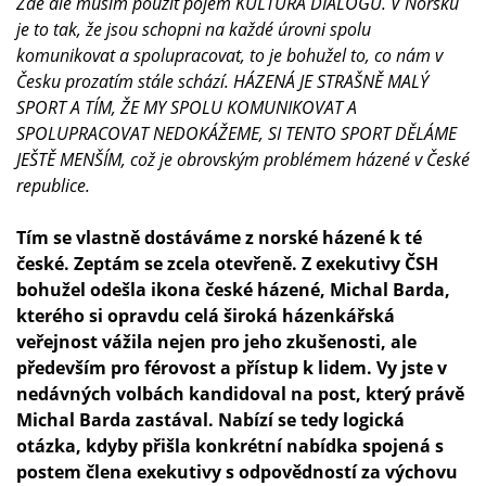
Zde ale musím použít pojem KULTURA DIALOGU. V Norsku
je to tak, že jsou schopni na každé úrovni spolu
komunikovat a spolupracovat, to je bohužel to, co nám v
Česku prozatím stále schází. HÁZENÁ JE STRAŠNĚ MALÝ
SPORT A TÍM, ŽE MY SPOLU KOMUNIKOVAT A
SPOLUPRACOVAT NEDOKÁŽEME, SI TENTO SPORT DĚLÁME
JEŠTĚ MENŠÍM, což je obrovským problémem házené v České
republice.
Tím se vlastně dostáváme z norské házené k té
české. Zeptám se zcela otevřeně. Z exekutivy ČSH
bohužel odešla ikona české házené, Michal Barda,
kterého si opravdu celá široká házenkářská
veřejnost vážila nejen pro jeho zkušenosti, ale
především pro férovost a přístup k lidem. Vy jste v
nedávných volbách kandidoval na post, který právě
Michal Barda zastával. Nabízí se tedy logická
otázka, kdyby přišla konkrétní nabídka spojená s
postem člena exekutivy s odpovědností za výchovu