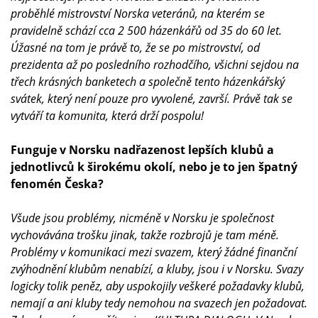
proběhlé mistrovství Norska veteránů, na kterém se
pravidelně schází cca 2 500 házenkářů od 35 do 60 let.
Úžasné na tom je právě to, že se po mistrovství, od
prezidenta až po posledního rozhodčího, všichni sejdou na
třech krásných banketech a společně tento házenkářský
svátek, který není pouze pro vyvolené, završí. Právě tak se
vytváří ta komunita, která drží pospolu!
Funguje v Norsku nadřazenost lepších klubů a
jednotlivců k širokému okolí, nebo je to jen špatný
fenomén Česka?
Všude jsou problémy, nicméně v Norsku je společnost
vychovávána trošku jinak, takže rozbrojů je tam méně.
Problémy v komunikaci mezi svazem, který žádné finanční
zvýhodnění klubům nenabízí, a kluby, jsou i v Norsku. Svazy
logicky tolik peněz, aby uspokojily veškeré požadavky klubů,
nemají a ani kluby tedy nemohou na svazech jen požadovat.