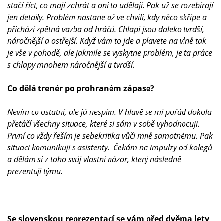
stačí říct, co mají zahrát a oni to udělají. Pak už se rozebírají
jen detaily. Problém nastane až ve chvíli, kdy něco skřípe a
přichází zpětná vazba od hráčů. Chlapi jsou daleko tvrdší,
náročnější a ostřejší. Když vám to jde a plavete na vlně tak
je vše v pohodě, ale jakmile se vyskytne problém, je ta práce
s chlapy mnohem náročnější a tvrdší.
Co dělá trenér po prohraném zápase?
Nevím co ostatní, ale já nespím. V hlavě se mi pořád dokola
přetáčí všechny situace, které si sám v sobě vyhodnocuji.
První co vždy řeším je sebekritika vůči mně samotnému. Pak
situaci komunikuji s asistenty. Čekám na impulzy od kolegů
a dělám si z toho svůj vlastní názor, který následně
prezentuji týmu.
Se slovenskou reprezentací se vám před dvěma lety