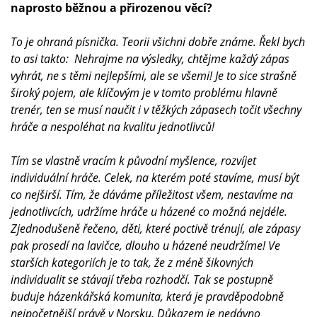
naprosto běžnou a přirozenou věcí?
To je ohraná písnička. Teorii všichni dobře známe. Řekl bych
to asi takto: Nehrajme na výsledky, chtějme každý zápas
vyhrát, ne s těmi nejlepšími, ale se všemi! Je to sice strašně
široký pojem, ale klíčovým je v tomto problému hlavně
trenér, ten se musí naučit i v těžkých zápasech točit všechny
hráče a nespoléhat na kvalitu jednotlivců!
Tím se vlastně vracím k původní myšlence, rozvíjet
individuální hráče. Celek, na kterém poté stavíme, musí být
co nejširší. Tím, že dáváme příležitost všem, nestavíme na
jednotlivcích, udržíme hráče u házené co možná nejdéle.
Zjednodušeně řečeno, děti, které poctivě trénují, ale zápasy
pak prosedí na lavičce, dlouho u házené neudržíme! Ve
starších kategoriích je to tak, že z méně šikovných
individualit se stávají třeba rozhodčí. Tak se postupně
buduje házenkářská komunita, která je pravděpodobně
nejpočetnější právě v Norsku. Důkazem je nedávno