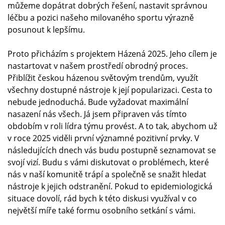
můžeme dopátrat dobrých řešení, nastavit správnou
léčbu a pozici našeho milovaného sportu výrazně
posunout k lepšímu.
Proto přicházím s projektem Házená 2025. Jeho cílem je
nastartovat v našem prostředí obrodný proces.
Přiblížit českou házenou světovým trendům, využít
všechny dostupné nástroje k její popularizaci. Cesta to
nebude jednoduchá. Bude vyžadovat maximální
nasazení nás všech. Já jsem připraven vás tímto
obdobím v roli lídra týmu provést. A to tak, abychom už
v roce 2025 viděli první významné pozitivní prvky. V
následujících dnech vás budu postupně seznamovat se
svojí vizí. Budu s vámi diskutovat o problémech, které
nás v naší komunitě trápí a společně se snažit hledat
nástroje k jejich odstranění. Pokud to epidemiologická
situace dovolí, rád bych k této diskusi využíval v co
největší míře také formu osobního setkání s vámi.