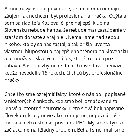
A mne navyše bolo povedané, že oni o mňa nemajú
záujem, ak nechcem byt profesionálna hračka. Opýtala
som sa riaditeľa Kozlova, či pre najlepší klub na
Slovensku nebude hanba, že nebude mať zastúpenie v
staršom doraste a vraj nie... Nemali sme nad sebou
nikoho, kto by sa nás zastal, a tak prišla Iuventa
vlastnou hlúposťou o najlepšieho trénera na Slovensku
a o množstvo skvelých hráčok, ktoré to robili pre
zábavu. Ale bolo zbytočné do nich investovať peniaze,
keďže nevedeli v 16 rokoch, či chcú byt profesionálne
hračky.
Chceli by sme ozrejmiť fakty, ktoré o nás boli popísané
v niektorých článkoch, kde sme boli označované za
lenivé a latentné neurotičky. Tieto slová boli napísané
človekom, ktorý nevie ako trénujeme, nepozná naše
mená a nieto ešte náš prístup k RHC. My sme s tým zo
začiatku nemali žiadny problém. Behali sme, mali sme