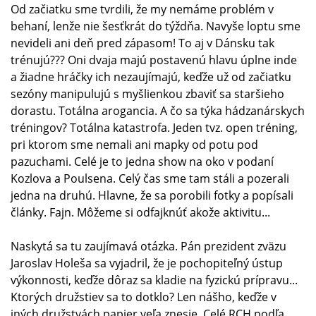
Od začiatku sme tvrdili, že my nemáme problém v
behaní, lenže nie šesťkrát do týždňa. Navyše loptu sme
nevideli ani deň pred zápasom! To aj v Dánsku tak
trénujú??? Oni dvaja majú postavenú hlavu úplne inde
a žiadne hráčky ich nezaujímajú, keďže už od začiatku
sezóny manipulujú s myšlienkou zbaviť sa staršieho
dorastu. Totálna arogancia. A čo sa týka hádzanárskych
tréningov? Totálna katastrofa. Jeden tvz. open tréning,
pri ktorom sme nemali ani mapky od potu pod
pazuchami. Celé je to jedna show na oko v podaní
Kozlova a Poulsena. Celý čas sme tam stáli a pozerali
jedna na druhú. Hlavne, že sa porobili fotky a popísali
články. Fajn. Môžeme si odfajknúť akože aktivitu...
Naskytá sa tu zaujímavá otázka. Pán prezident zväzu
Jaroslav Holeša sa vyjadril, že je pochopiteľný ústup
výkonnosti, keďže dôraz sa kladie na fyzickú prípravu...
Ktorých družstiev sa to dotklo? Len nášho, keďže v
iných družstvách papier veľa znesie. Celé RCH podľa