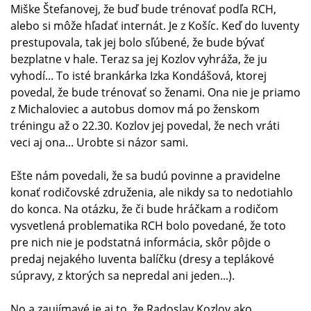
Miške Štefanovej, že buď bude trénovať podľa RCH,
alebo si môže hľadať internát. Je z Košíc. Keď do Iuventy
prestupovala, tak jej bolo sľúbené, že bude bývať
bezplatne v hale. Teraz sa jej Kozlov vyhráža, že ju
vyhodí... To isté brankárka Izka Kondášová, ktorej
povedal, že bude trénovať so ženami. Ona nie je priamo
z Michaloviec a autobus domov má po ženskom
tréningu až o 22.30. Kozlov jej povedal, že nech vráti
veci aj ona... Urobte si názor sami.
Ešte nám povedali, že sa budú povinne a pravidelne
konať rodičovské združenia, ale nikdy sa to nedotiahlo
do konca. Na otázku, že či bude hráčkam a rodičom
vysvetlená problematika RCH bolo povedané, že toto
pre nich nie je podstatná informácia, skôr pôjde o
predaj nejakého Iuventa balíčku (dresy a teplákové
súpravy, z ktorých sa nepredal ani jeden...).
No a zaujímavé je aj to, že Radoslav Kozlov ako