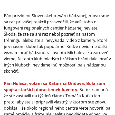
Pán prezident Slovenského zväzu hádzanej, znovu sme
sa raz pri vašej reakcii presvedčili, že veľa toho o
fungovaní regionálnych centier hádzanej neviete.
Škoda, že ste sa ani raz nebol pozrieť na našom
tréningu, alebo ste si nevyžiadal video z kamery, ktoré
je v našom klube tak populárne. Keďže nevidíme ďalší
význam hrať hádzanú za Iuventu Michalovce a zároveň
vieme, že tento klub mladým hráčkam bráni ďalej hrať v
iných kluboch, nevidíme inú možnosť iba s hádzanou
skončiť.
Pán Holeša, volám sa Katarína Ondová. Bola som
spojka starších dorasteniek Iuventy.
Som sklamaná,
že ste zastavili na týždeň článok Tomáša Kuťku len
preto, aby ste si pripravili vlastný, v ktorom ste znovu
dokázali, že okolo regionálneho centra viete hovoriť iba
samé omáčky a frázy, ale realitu neovládate vôbec. Vy