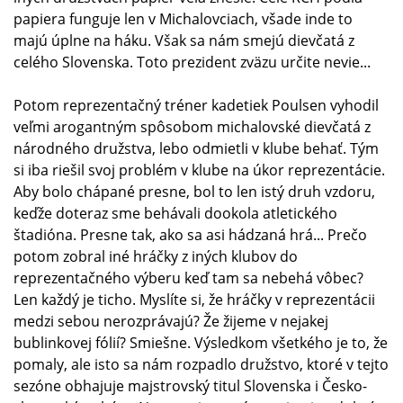
papiera funguje len v Michalovciach, všade inde to
majú úplne na háku. Však sa nám smejú dievčatá z
celého Slovenska. Toto prezident zväzu určite nevie...
Potom reprezentačný tréner kadetiek Poulsen vyhodil
veľmi arogantným spôsobom michalovské dievčatá z
národného družstva, lebo odmietli v klube behať. Tým
si iba riešil svoj problém v klube na úkor reprezentácie.
Aby bolo chápané presne, bol to len istý druh vzdoru,
keďže doteraz sme behávali dookola atletického
štadióna. Presne tak, ako sa asi hádzaná hrá... Prečo
potom zobral iné hráčky z iných klubov do
reprezentačného výberu keď tam sa nebehá vôbec?
Len každý je ticho. Myslíte si, že hráčky v reprezentácii
medzi sebou nerozprávajú? Že žijeme v nejakej
bublinkovej fólií? Smiešne. Výsledkom všetkého je to, že
pomaly, ale isto sa nám rozpadlo družstvo, ktoré v tejto
sezóne obhajuje majstrovský titul Slovenska i Česko-