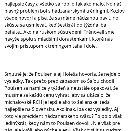
najlepšie časy a všetko sa robilo tak ako malo. No náš
hlavný problém bol s hádzanárskymi tréningmi. Kozlov
všade hovorí a píše, že sa máme hádzanou baviť, no
skúste sa usmievať, keď šesťkrát do týždňa iba
beháte...Ako na ruskom sústredení! Trénovali sme
navyše spolu s mladšími dorastenkami, ktoré nás
svojim prístupom k tréningom ťahali dole.
Smutné je, že Poulsen a aj Holeša hovoria, že nejde o
výsledky. Tak prečo pred zápasom so Šaľou chodil
Poulsen za nami celý týždeň a neustále opakoval, že
musíme za každú cenu vyhrať, aby sa ukázalo, že
michalovské RCH je lepšie ako to šalianske, teda
najlepšie na Slovensku. Ako inak, iba cez výsledky. Aj
toto vie prezident hádzanárskeho zväzu? To bolo však
jedinýkrát, kedy nám to Poulsen dovolil. Nie však pre
nás, ale kvôli jeho pýche a egu. Však chváliť sa cudzím