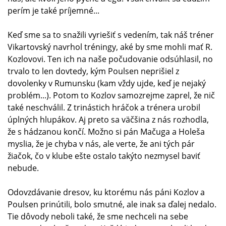
perím je také príjemné...
Keď sme sa to snažili vyriešiť s vedením, tak náš tréner
Vikartovský navrhol tréningy, aké by sme mohli mať R.
Kozlovovi. Ten ich na naše počudovanie odsúhlasil, no
trvalo to len dovtedy, kým Poulsen neprišiel z
dovolenky v Rumunsku (kam vždy ujde, keď je nejaký
problém...). Potom to Kozlov samozrejme zaprel, že nič
také neschválil. Z trinástich hráčok a trénera urobil
úplných hlupákov. Aj preto sa väčšina z nás rozhodla,
že s hádzanou končí. Možno si pán Mačuga a Holeša
myslia, že je chyba v nás, ale verte, že ani tých pár
žiačok, čo v klube ešte ostalo takýto nezmysel baviť
nebude.
Odovzdávanie dresov, ku ktorému nás páni Kozlov a
Poulsen prinútili, bolo smutné, ale inak sa ďalej nedalo.
Tie dôvody neboli také, že sme nechceli na sebe