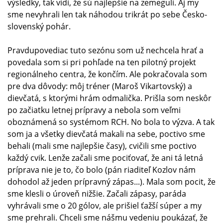
výsledky, tak vidí, že sú najlepšie na zemeguli. Aj my
sme nevyhrali len tak náhodou trikrát po sebe Česko-
slovenský pohár.
Pravdupovediac tuto sezónu som už nechcela hrať a
povedala som si pri pohľade na ten pilotný projekt
regionálneho centra, že končím. Ale pokračovala som
pre dva dôvody: môj tréner (Maroš Vikartovský) a
dievčatá, s ktorými hrám odmalička. Prišla som neskôr
po začiatku letnej prípravy a nebola som veľmi
oboznámená so systémom RCH. No bola to výzva. A tak
som ja a všetky dievčatá makali na sebe, poctivo sme
behali (mali sme najlepšie časy), cvičili sme poctivo
každý cvik. Lenže začali sme pociťovať, že ani tá letná
príprava nie je to, čo bolo (pán riaditeľ Kozlov nám
dohodol až jeden prípravný zápas...). Mala som pocit, že
sme klesli o úroveň nižšie. Začali zápasy, paráda
vyhrávali sme o 20 gólov, ale prišiel ťažší súper a my
sme prehrali. Chceli sme nášmu vedeniu poukázať, že