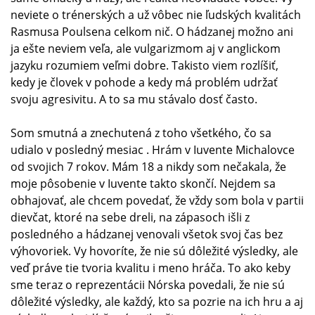
neviete o trénerských a už vôbec nie ľudských kvalitách
Rasmusa Poulsena celkom nič. O hádzanej možno ani
ja ešte neviem veľa, ale vulgarizmom aj v anglickom
jazyku rozumiem veľmi dobre. Takisto viem rozlíšiť,
kedy je človek v pohode a kedy má problém udržať
svoju agresivitu. A to sa mu stávalo dosť často.
Som smutná a znechutená z toho všetkého, čo sa
udialo v posledný mesiac . Hrám v Iuvente Michalovce
od svojich 7 rokov. Mám 18 a nikdy som nečakala, že
moje pôsobenie v Iuvente takto skončí. Nejdem sa
obhajovať, ale chcem povedať, že vždy som bola v partii
dievčat, ktoré na sebe dreli, na zápasoch išli z
posledného a hádzanej venovali všetok svoj čas bez
výhovoriek. Vy hovoríte, že nie sú dôležité výsledky, ale
veď práve tie tvoria kvalitu i meno hráča. To ako keby
sme teraz o reprezentácii Nórska povedali, že nie sú
dôležité výsledky, ale každý, kto sa pozrie na ich hru a aj