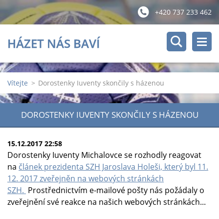
+420 737 233 462
HÁZET NÁS BAVÍ
Vítejte
>
Dorostenky Iuventy skončily s házenou
DOROSTENKY IUVENTY SKONČILY S HÁZENOU
15.12.2017 22:58
Dorostenky Iuventy Michalovce se rozhodly reagovat
na
článek prezidenta SZH Jaroslava Holeši, který byl 11.
12. 2017 zveřejněn na webových stránkách
SZH.
Prostřednictvím e-mailové pošty nás požádaly o
zveřejnění své reakce na našich webových stránkách...