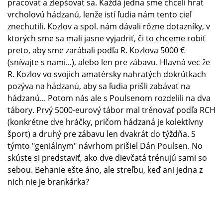
pracovať a zlepšovať sa. Každá jedna sme chceli hrať
vrcholovú hádzanú, lenže istí ľudia nám tento cieľ
znechutili. Kozlov a spol. nám dávali rôzne dotazníky, v
ktorých sme sa mali jasne vyjadriť, či to chceme robiť
preto, aby sme zarábali podľa R. Kozlova 5000 €
(snívajte s nami...), alebo len pre zábavu. Hlavná vec že
R. Kozlov vo svojich amatérsky nahratých dokrútkach
pozýva na hádzanú, aby sa ľudia prišli zabávať na
hádzanú... Potom nás ale s Poulsenom rozdelili na dva
tábory. Prvý 5000-eurový tábor mal trénovať podľa RCH
(konkrétne dve hráčky, pričom hádzaná je kolektívny
šport) a druhý pre zábavu len dvakrát do týždňa. S
týmto "geniálnym" návrhom prišiel Dán Poulsen. No
skúste si predstaviť, ako dve dievčatá trénujú sami so
sebou. Behanie ešte áno, ale streľbu, keď ani jedna z
nich nie je brankárka?