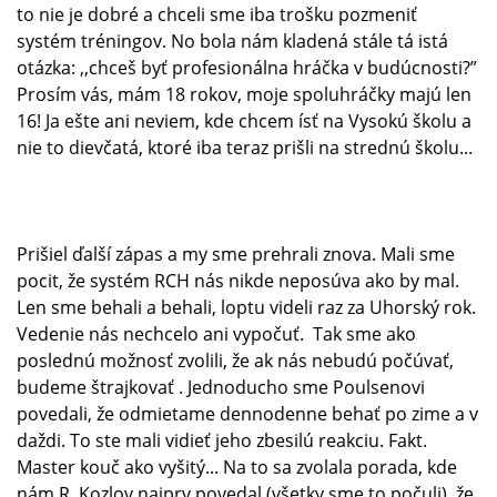
to nie je dobré a chceli sme iba trošku pozmeniť
systém tréningov. No bola nám kladená stále tá istá
otázka: ,,chceš byť profesionálna hráčka v budúcnosti?”
Prosím vás, mám 18 rokov, moje spoluhráčky majú len
16! Ja ešte ani neviem, kde chcem ísť na Vysokú školu a
nie to dievčatá, ktoré iba teraz prišli na strednú školu...
Prišiel ďalší zápas a my sme prehrali znova. Mali sme
pocit, že systém RCH nás nikde neposúva ako by mal.
Len sme behali a behali, loptu videli raz za Uhorský rok.
Vedenie nás nechcelo ani vypočuť. Tak sme ako
poslednú možnosť zvolili, že ak nás nebudú počúvať,
budeme štrajkovať . Jednoducho sme Poulsenovi
povedali, že odmietame dennodenne behať po zime a v
daždi. To ste mali vidieť jeho zbesilú reakciu. Fakt.
Master kouč ako vyšitý... Na to sa zvolala porada, kde
nám R. Kozlov najprv povedal (všetky sme to počuli), že