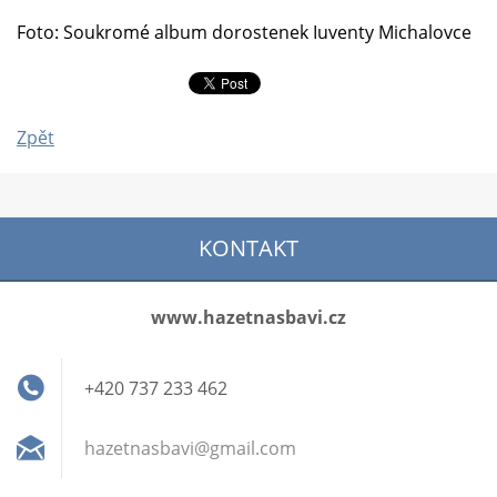
Foto: Soukromé album dorostenek Iuventy Michalovce
Zpět
KONTAKT
www.hazetnasbavi.cz
+420 737 233 462
hazetnas
bavi@gma
il.com