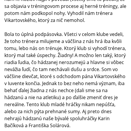
sa objavia v tréningovom procese aj herné tréningy, ale
potom nám podkopol nohy. Vyhodil nám trénera
Vikartovského, ktorý za nič nemohol.
Bola to úplná podpásovka. Všetci v celom klube vedeli,
že toho trénera milujeme a väčšina z nás hrá iba kvôli
tomu, lebo nás on trénuje. Ktorý klub si vyhodí trénera,
ktorý mal také úspechy. Žiadny! A možno len taký, ktorý
riadia ľudia, čo hádzanej nerozumejú a hlavne si vôbec
nevážia ľudí, čo tam nechávali dušu a srdce. Som vo
väčšine dievčat, ktoré s odchodom pána Vikartovského
v Iuvente končia. Jednak to bez neho nemá význam, iba
behať ďalej žiadna z nás nechce (dali sme sa na
hádzanú a nie na atletiku) a po ďalšie zmeniť dres je
nereálne. Tento klub mladé hráčky nikam nepúšťa,
alebo za nich pýta prehnané sumy. Aj preto dnes
nehrajú hádzanú naše bývalé spoluhráčky Karin
Bačíková a Františka Solárová.