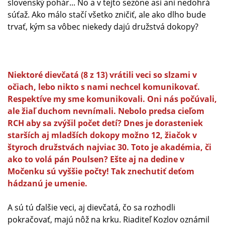
slovenský pohár... No a v tejto sezóne asi ani nedohrá
súťaž. Ako málo stačí všetko zničiť, ale ako dlho bude
trvať, kým sa vôbec niekedy dajú družstvá dokopy?
Niektoré dievčatá (8 z 13) vrátili veci so slzami v
očiach, lebo nikto s nami nechcel komunikovať.
Respektíve my sme komunikovali. Oni nás počúvali,
ale žiaľ duchom nevnímali. Nebolo predsa cieľom
RCH aby sa zvýšil počet detí? Dnes je dorasteniek
starších aj mladších dokopy možno 12, žiačok v
štyroch družstvách najviac 30. Toto je akadémia, či
ako to volá pán Poulsen? Ešte aj na dedine v
Močenku sú vyššie počty! Tak znechutiť deťom
hádzanú je umenie.
A sú tú ďalšie veci, aj dievčatá, čo sa rozhodli
pokračovať, majú nôž na krku. Riaditeľ Kozlov oznámil