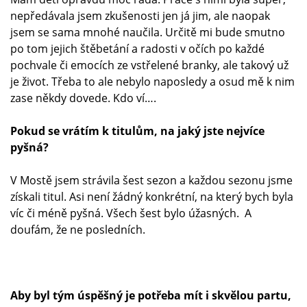
nepředávala jsem zkušenosti jen já jim, ale naopak
jsem se sama mnohé naučila. Určitě mi bude smutno
po tom jejich štěbetání a radosti v očích po každé
pochvale či emocích ze vstřelené branky, ale takový už
je život. Třeba to ale nebylo naposledy a osud mě k nim
zase někdy dovede. Kdo ví….
Pokud se vrátím k titulům, na jaký jste nejvíce
pyšná?
V Mostě jsem strávila šest sezon a každou sezonu jsme
získali titul. Asi není žádný konkrétní, na který bych byla
víc či méně pyšná. Všech šest bylo úžasných. A
doufám, že ne posledních.
Aby byl tým úspěšný je potřeba mít i skvělou partu,