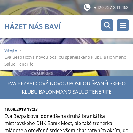
+420 737 233 462
HÁZET NÁS BAVÍ
Vítejte
>
Eva Bezpalcová novou posilou španělského klubu Balonmano
Salud Tenerife
EVA BEZPALCOVÁ NOVOU POSILOU ŠPANĚLSKÉHO
KLUBU BALONMANO SALUD TENERIFE
19.08.2018 18:23
Eva Bezpalcová, donedávna druhá brankářka
mistrovského DHK Baník Most, ale také trenérka
mládeže a otevřené srdce všem charitativním akcím, do