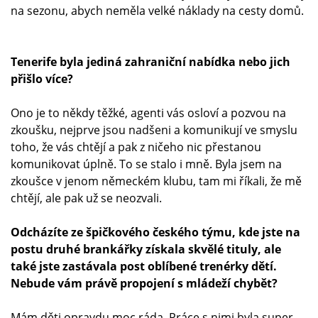
na sezonu, abych neměla velké náklady na cesty domů.
Tenerife byla jediná zahraniční nabídka nebo
jich
přišlo více?
Ono je to někdy těžké, agenti vás osloví a pozvou na
zkoušku, nejprve jsou nadšeni a komunikují ve smyslu
toho, že vás chtějí a pak z ničeho nic přestanou
komunikovat úplně. To se stalo i mně. Byla jsem na
zkoušce v jenom německém klubu, tam mi říkali, že mě
chtějí, ale pak už se neozvali.
Odcházíte ze špičkového českého týmu, kde jste na
postu druhé brankářky získala skvělé tituly, ale
také jste zastávala post oblíbené trenérky dětí.
Nebude vám právě propojení s mládeží chybět?
Mám děti opravdu moc ráda. Práce s nimi byla super,