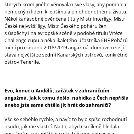
kterých krom jiného věnovala i své vlasy, aby pomohla
nemocným lidem k lepšímu a plnohodnotnému životu.
Několikanásobně ověnčená tituly Mistr Interligy, Mistr
České nejvyšší ligy, Mistr Českého poháru žen
s úspěchy i na evropské scéně v podobě titulu Vítěze
Challenge cupu a několikaletého účastníka EHF Pohárů
mění pro sezonu 2018/2019 angažmá, domovem se jí
stává největší ze sedmi Kanárských ostrovů, konkrétně
ostrov Tenerife.
Evo, konec u Andělů, začátek v zahraničním
angažmá. Jak k tomu došlo, nabídka z Čech nepřišla
anebo jste sama chtěla jít hrát do zahraničí?
Vše se seběhlo rychle, a navíc to bylo spíše rozhodnutí
osudu, jak mé vlastní. Na to, abych si cíleně hledala
angažmá v zahraničí jsem vlastně moc nemyslela,