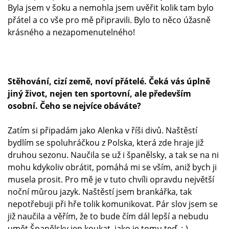
Byla jsem v šoku a nemohla jsem uvěřit kolik tam bylo
přátel a co vše pro mě připravili. Bylo to něco úžasně
krásného a nezapomenutelného!
Stěhování, cizí země, noví přátelé. Čeká vás úplně
jiný život, nejen ten sportovní, ale především
osobní. Čeho se nejvíce obáváte?
Zatím si připadám jako Alenka v říši divů. Naštěstí
bydlím se spoluhráčkou z Polska, která zde hraje již
druhou sezonu. Naučila se už i španělsky, a tak se na ni
mohu kdykoliv obrátit, pomáhá mi se vším, aniž bych ji
musela prosit. Pro mě je v tuto chvíli opravdu největší
noční můrou jazyk. Naštěstí jsem brankářka, tak
nepotřebuji při hře tolik komunikovat. Pár slov jsem se
již naučila a věřím, že to bude čím dál lepší a nebudu
umět Španělsky jen koukat, jako je tomu teď. :-)