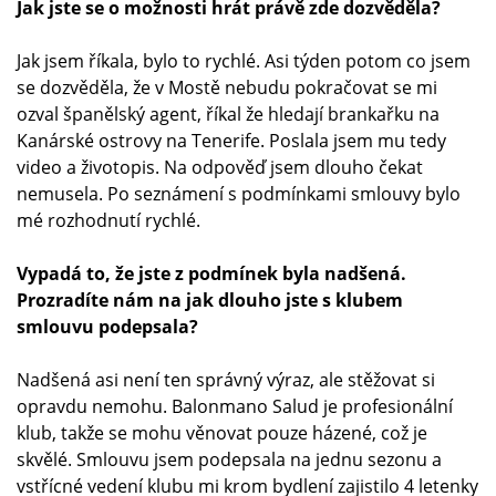
Jak jste se o možnosti hrát právě zde dozvěděla?
Jak jsem říkala, bylo to rychlé. Asi týden potom co jsem
se dozvěděla, že v Mostě nebudu pokračovat se mi
ozval španělský agent, říkal že hledají brankařku na
Kanárské ostrovy na Tenerife. Poslala jsem mu tedy
video a životopis. Na odpověď jsem dlouho čekat
nemusela. Po seznámení s podmínkami smlouvy bylo
mé rozhodnutí rychlé.
Vypadá to, že jste z podmínek byla nadšená.
Prozradíte nám na jak dlouho jste s klubem
smlouvu podepsala?
Nadšená asi není ten správný výraz, ale stěžovat si
opravdu nemohu. Balonmano Salud je profesionální
klub, takže se mohu věnovat pouze házené, což je
skvělé. Smlouvu jsem podepsala na jednu sezonu a
vstřícné vedení klubu mi krom bydlení zajistilo 4 letenky