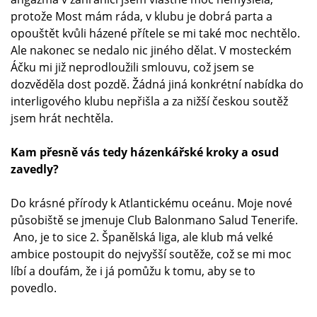
protože Most mám ráda, v klubu je dobrá parta a
opouštět kvůli házené přítele se mi také moc nechtělo.
Ale nakonec se nedalo nic jiného dělat. V mosteckém
Áčku mi již neprodloužili smlouvu, což jsem se
dozvěděla dost pozdě. Žádná jiná konkrétní nabídka do
interligového klubu nepřišla a za nižší českou soutěž
jsem hrát nechtěla.
Kam přesně vás tedy házenkářské kroky a osud
zavedly?
Do krásné přírody k Atlantickému oceánu. Moje nové
působiště se jmenuje Club Balonmano Salud Tenerife.
Ano, je to sice 2. Španělská liga, ale klub má velké
ambice postoupit do nejvyšší soutěže, což se mi moc
líbí a doufám, že i já pomůžu k tomu, aby se to
povedlo.