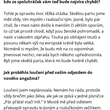
kdo ze spoluhráček vám teď bude nejvíce chybět?
Tohle je opravdu moc těžká otázka. Skvělou partu jsme
měli vždy, tím myslím i realizační tým. Jasně, bylo pár
chvíl, že i mezi námi došlo k menším či větším sporům,
to už tak prostě chodí, když jsou ženské pohromadě, a
navíc v takovém zápřahu. Touha po obhájení titulů a
posunu někam výš na evropské scéně byla veliká.
Nicméně si myslím, že budu mít na co vzpomínat.
Jmenovat nechci, nerada bych někoho upřednostnila.
Byli jsme skvělá parta, která mi bude hodně chybět.
Jak proběhlo loučení před vaším odjezdem do
nového angažmá?
Loučení jsem neplánovala. Nemám ho ráda, protože
vždy brečím jako želva, ale jak se zpívá v jedné písničce
„Pár přátel stačí mít.“ V Mostě mě před odletem
překvapili opravdu krásným a rozlučkovým večírkem.