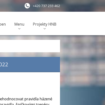
+420 737 233 462
pen
Menu
Projekty HNB
022
 přehodnocovat pravidla házené
pravidla, špičkovými trenéry,