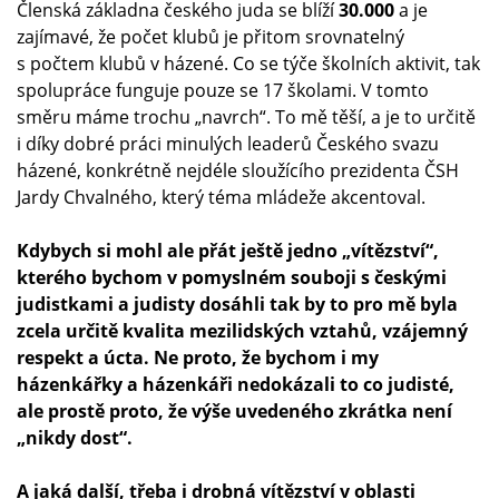
Členská základna českého juda se blíží
30.000
a je
zajímavé, že počet klubů je přitom srovnatelný
s počtem klubů v házené. Co se týče školních aktivit, tak
spolupráce funguje pouze se 17 školami. V tomto
směru máme trochu „navrch“. To mě těší, a je to určitě
i díky dobré práci minulých leaderů Českého svazu
házené, konkrétně nejdéle sloužícího prezidenta ČSH
Jardy Chvalného, který téma mládeže akcentoval.
Kdybych si mohl ale přát ještě jedno „vítězství“,
kterého bychom v pomyslném souboji s českými
judistkami a judisty dosáhli tak by to pro mě byla
zcela určitě kvalita mezilidských vztahů, vzájemný
respekt a úcta. Ne proto, že bychom i my
házenkářky a házenkáři nedokázali to co judisté,
ale prostě proto, že výše uvedeného zkrátka není
„nikdy dost“.
A jaká další, třeba i drobná vítězství v oblasti