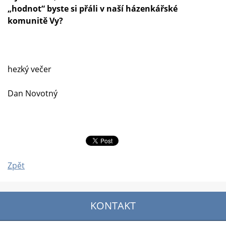
„hodnot“ byste si přáli v naší házenkářské
komunitě Vy?
hezký večer
Dan Novotný
Zpět
KONTAKT