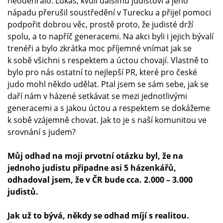
neodehrálo. Lukáš, kvůli dalšímu judistovi a jeho
nápadu přerušil soustředění v Turecku a přijel pomoci
podpořit dobrou věc, prostě proto, že judisté drží
spolu, a to napříč generacemi. Na akci byli i jejich bývalí
trenéři a bylo zkrátka moc příjemné vnímat jak se
k sobě všichni s respektem a úctou chovají. Vlastně to
bylo pro nás ostatní to nejlepší PR, které pro české
judo mohl někdo udělat. Ptal jsem se sám sebe, jak se
daří nám v házené setkávat se mezi jednotlivými
generacemi a s jakou úctou a respektem se dokážeme
k sobě vzájemně chovat. Jak to je s naší komunitou ve
srovnání s judem?
Můj odhad na moji prvotní otázku byl, že na
jednoho judistu připadne asi 5 házenkářů,
odhadoval jsem, že v ČR bude cca. 2.000 – 3.000
judistů.
Jak už to bývá, někdy se odhad míjí s realitou.