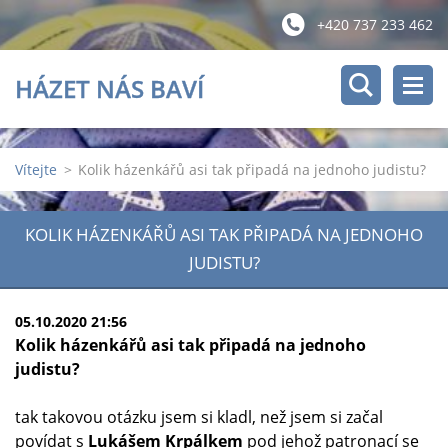
+420 737 233 462
HÁZET NÁS BAVÍ
Vítejte
>
Kolik házenkářů asi tak připadá na jednoho judistu?
KOLIK HÁZENKÁŘŮ ASI TAK PŘIPADÁ NA JEDNOHO
JUDISTU?
05.10.2020 21:56
Kolik házenkářů asi tak připadá na jednoho
judistu?
tak takovou otázku jsem si kladl, než jsem si začal
povídat s
Lukášem Krpálkem
pod jehož patronací se