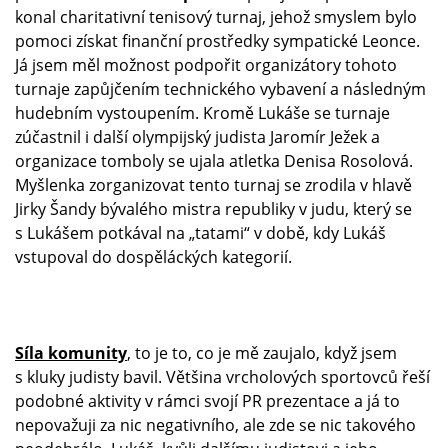
konal charitativní tenisový turnaj, jehož smyslem bylo
pomoci získat finanční prostředky sympatické Leonce.
Já jsem měl možnost podpořit organizátory tohoto
turnaje zapůjčením technického vybavení a následným
hudebním vystoupením. Kromě Lukáše se turnaje
zúčastnil i další olympijský judista Jaromír Ježek a
organizace tomboly se ujala atletka Denisa Rosolová.
Myšlenka zorganizovat tento turnaj se zrodila v hlavě
Jirky Šandy bývalého mistra republiky v judu, který se
s Lukášem potkával na „tatami“ v době, kdy Lukáš
vstupoval do dospěláckých kategorií.
Síla komunity
, to je to, co je mě zaujalo, když jsem
s kluky judisty bavil. Většina vrcholových sportovců řeší
podobné aktivity v rámci svojí PR prezentace a já to
nepovažuji za nic negativního, ale zde se nic takového