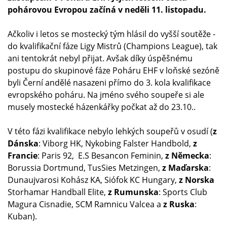
pohárovou Evropou začíná v neděli 11. listopadu.
Ačkoliv i letos se mostecký tým hlásil do vyšší soutěže -
do kvalifikační fáze Ligy Mistrů (Champions League), tak
ani tentokrát nebyl přijat. Avšak díky úspěšnému
postupu do skupinové fáze Poháru EHF v loňské sezóně
byli Černí andělé nasazeni přímo do 3. kola kvalifikace
evropského poháru. Na jméno svého soupeře si ale
musely mostecké házenkářky počkat až do 23.10..
V této fázi kvalifikace nebylo lehkých soupeřů v osudí (
z
Dánska
: Viborg HK, Nykobing Falster Handbold,
z
Francie
: Paris 92, E.S Besancon Feminin,
z Německa
:
Borussia Dortmund, TusSies Metzingen,
z Maďarska
:
Dunaujvarosi Kohász KA, Siófok KC Hungary,
z Norska
Storhamar Handball Elite,
z Rumunska
: Sports Club
Magura Cisnadie, SCM Ramnicu Valcea a
z Ruska
:
Kuban).