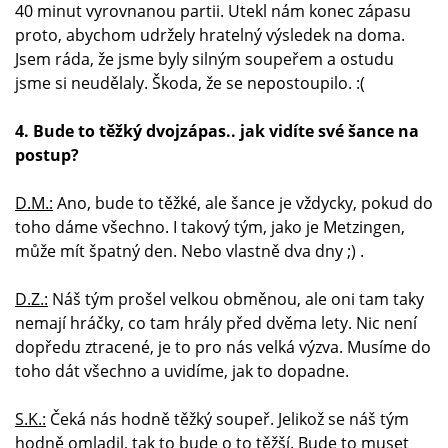
40 minut vyrovnanou partii. Utekl nám konec zápasu
proto, abychom udržely hratelný výsledek na doma.
Jsem ráda, že jsme byly silným soupeřem a ostudu
jsme si neudělaly. Škoda, že se nepostoupilo. :(
4. Bude to těžký dvojzápas.. jak vidíte své šance na
postup?
D.M.:
Ano, bude to těžké, ale šance je vždycky, pokud do
toho dáme všechno. I takový tým, jako je Metzingen,
může mít špatný den. Nebo vlastně dva dny ;) .
D.Z.:
Náš tým prošel velkou obměnou, ale oni tam taky
nemají hráčky, co tam hrály před dvěma lety. Nic není
dopředu ztracené, je to pro nás velká výzva. Musíme do
toho dát všechno a uvidíme, jak to dopadne.
S.K.:
Čeká nás hodně těžký soupeř. Jelikož se náš tým
hodně omladil, tak to bude o to těžší. Bude to muset