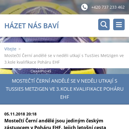
+420 737 233 462
HÁZET NÁS BAVÍ
Vítejte
>
Mostečtí Černí andělé se v neděli utkají s TusSies Metzigen ve
3.kole kvalifikace Poháru EHF
MOSTEČTÍ ČERNÍ ANDĚLÉ SE V NEDĚLI UTKAJÍ S
TUSSIES METZIGEN VE 3.KOLE KVALIFIKACE POHÁRU
EHF
05.11.2018 20:18
Mostečtí Černí andělé jsou jediným českým
zástupcem v Poháru EHF. Jejich letošní cesta