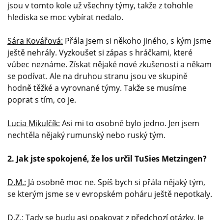
jsou v tomto kole už všechny týmy, takže z tohohle
hlediska se moc vybírat nedalo.
Sára Kovářová:
Přála jsem si někoho jiného, s kým jsme
ještě nehrály. Vyzkoušet si zápas s hráčkami, které
vůbec neznáme. Získat nějaké nové zkušenosti a někam
se podívat. Ale na druhou stranu jsou ve skupině
hodně těžké a vyrovnané týmy. Takže se musíme
poprat s tím, co je.
Lucia Mikulčík:
Asi mi to osobně bylo jedno. Jen jsem
nechtěla nějaký rumunský nebo ruský tým.
2. Jak jste spokojené, že los určil TuSies Metzingen?
D.M.:
Já osobně moc ne. Spíš bych si přála nějaký tým,
se kterým jsme se v evropském poháru ještě nepotkaly.
D.Z.:
Tady se budu asi opakovat z předchozí otázky. Je