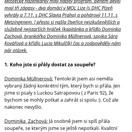
Mostecké házenkářky mají nabitý program. Během devíti
mají tři zápasy - dva domácí v MOL Lize (s DHC Plzeň
vyhrály a 7.11. s DHC Slavia Praha) a pohárový 11.11. s
Metzingenem. I přesto si našla čtveřice nejzkušenějších a
služebně nejstarších hráček (kapitánka a křídlo Dominka
Zachová, brankářka Dominika Müllnerová, spojka Sára
Kovářová a křídlo Lucia Mikulčík) čas a zodpověděly nám
pár otázek.
1. Koho jste si přály dostat za soupeře?
Dominika Müllnerová:
Tentokrát jsem asi neměla
vybraný žádný konkrétní tým, který bych si přála. Jen
jsme si psaly s Luckou Satrapovou ( z Paris 92), že
bychom se mohly potkat a zahrát si spolu :). Což ale
nakonec nevyšlo.
Dominika Zachová:
Já osobně jsem si spíš přála
soupeře, se kterým jsme se ještě nepotkali. Kvalitní