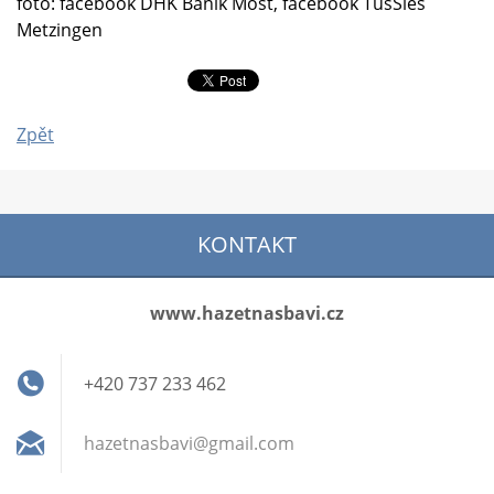
foto: facebook DHK Baník Most, facebook TusSies
Metzingen
Zpět
KONTAKT
www.hazetnasbavi.cz
+420 737 233 462
hazetnas
bavi@gma
il.com