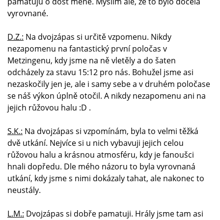
pamatuju o dost méně. Myslím ale, že to bylo docela
vyrovnané.
D.Z.:
Na dvojzápas si určitě vzpomenu. Nikdy
nezapomenu na fantastický první poločas v
Metzingenu, kdy jsme na ně vletěly a do šaten
odcházely za stavu 15:12 pro nás. Bohužel jsme asi
nezaskočily jen je, ale i samy sebe a v druhém poločase
se náš výkon úplně otočil. A nikdy nezapomenu ani na
jejich růžovou halu :D .
S.K.:
Na dvojzápas si vzpomínám, byla to velmi těžká
dvě utkání. Nejvíce si u nich vybavuji jejich celou
růžovou halu a krásnou atmosféru, kdy je fanoušci
hnali dopředu. Dle mého názoru to byla vyrovnaná
utkání, kdy jsme s nimi dokázaly tahat, ale nakonec to
neustály.
L.M.:
Dvojzápas si dobře pamatuji. Hrály jsme tam asi