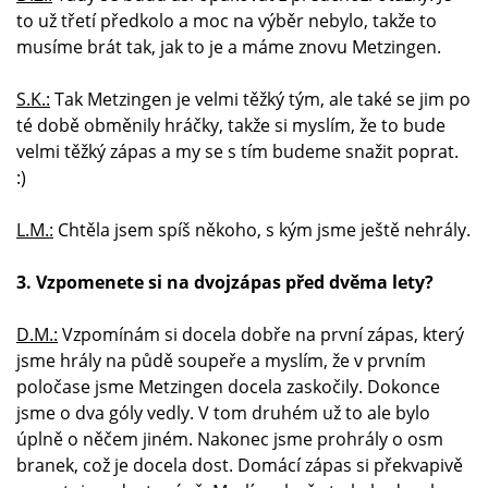
to už třetí předkolo a moc na výběr nebylo, takže to
musíme brát tak, jak to je a máme znovu Metzingen.
S.K.:
Tak Metzingen je velmi těžký tým, ale také se jim po
té době obměnily hráčky, takže si myslím, že to bude
velmi těžký zápas a my se s tím budeme snažit poprat.
:)
L.M.:
Chtěla jsem spíš někoho, s kým jsme ještě nehrály.
3. Vzpomenete si na dvojzápas před dvěma lety?
D.M.:
Vzpomínám si docela dobře na první zápas, který
jsme hrály na půdě soupeře a myslím, že v prvním
poločase jsme Metzingen docela zaskočily. Dokonce
jsme o dva góly vedly. V tom druhém už to ale bylo
úplně o něčem jiném. Nakonec jsme prohrály o osm
branek, což je docela dost. Domácí zápas si překvapivě