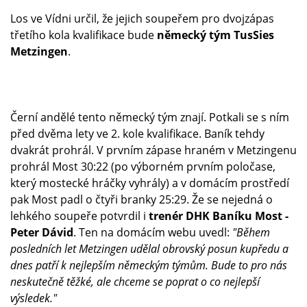
Los ve Vídni určil, že jejich soupeřem pro dvojzápas
třetího kola kvalifikace bude
německý tým TusSies
Metzingen
.
Černí andělé tento německý tým znají. Potkali se s ním
před dvěma lety ve 2. kole kvalifikace. Baník tehdy
dvakrát prohrál. V prvním zápase hraném v Metzingenu
prohrál Most 30:22 (po výborném prvním poločase,
který mostecké hráčky vyhrály) a v domácím prostředí
pak Most padl o čtyři branky 25:29. Že se nejedná o
lehkého soupeře potvrdil i
trenér DHK Baníku Most -
Peter
Dávid
. Ten na domácím webu uvedl:
"Během
posledních let Metzingen udělal obrovský posun kupředu a
dnes patří k nejlepším německým týmům. Bude to pro nás
neskutečně těžké, ale chceme se poprat o co nejlepší
výsledek."