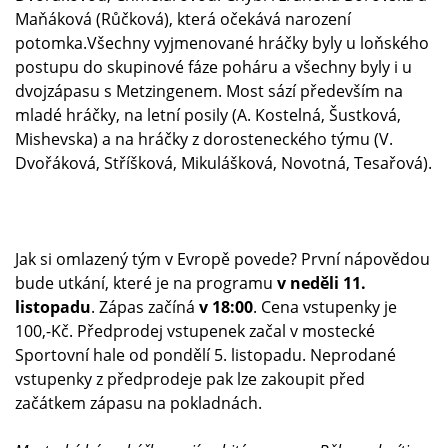
Maňáková (Růčková), která očekává narození
potomka.Všechny vyjmenované hráčky byly u loňského
postupu do skupinové fáze poháru a všechny byly i u
dvojzápasu s Metzingenem. Most sází především na
mladé hráčky, na letní posily (A. Kostelná, Šustková,
Mishevska) a na hráčky z dorosteneckého týmu (V.
Dvořáková, Stříšková, Mikulášková, Novotná, Tesařová).
Jak si omlazený tým v Evropě povede? První nápovědou
bude utkání, které je na programu
v neděli 11.
listopadu
. Zápas začíná
v 18:00
. Cena vstupenky je
100,-Kč. Předprodej vstupenek začal v mostecké
Sportovní hale od pondělí 5. listopadu. Neprodané
vstupenky z předprodeje pak lze zakoupit před
začátkem zápasu na pokladnách.