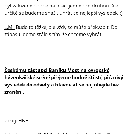
být založené hodně na práci jedné pro druhou. Ale
určitě se budeme snažit uhrát co nejlepší výsledek. :)
L.M.:
Bude to těžké, ale vždy se může překvapit. Do
zápasu jdeme stále s tím, že chceme vyhrát!
Českému zástupci Baníku Most na evropské
házenkářské scéně přejeme hodně štěstí, příznivý
výsledek do odvety a hlavně ať se boj obejde bez
zranění.
zdroj: HNB