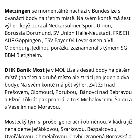
Metzingen
se momentálně nachází v Bundeslize s
dvanácti body na třetím místě. Na svém kontě má šest
výher, když porazil Neckarsulmer Sport-Union,
Borussia Dortmund, SV Union Halle-Neustadt, FRISCH
AUF Göppingen , TSV Bayer 04 Leverkusen a VfL
Oldenburg. Jedinou porážku zaznamenal s týmem SG
BBM Bietigheim.
DHK Baník Most
je v MOL Lize s deseti body na pátém
místě (na třetí a druhé místo ale ztrácí jen jeden a dva
body). Na svém kontě má pět výher. Zvítězil nad
Prešovem, Olomoucí, Porubou, Bánovci nad Bebravou
a Plzní. Třikrát pak prohrál a to s Michalovcemi, Šalou a
s Veselím nad Moravou.
Mostecký tým si prošel generační obměnou. V kádru již
nenajdeme Jeřábkovou, Szarkovou, Bezpalcovou,
Dvořákovou, Chmelařovou. Chybí i zraněná Borovská a