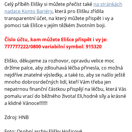
Celý příběh Elišky si můžete přečíst také
na stránkách
nadace Konto Bariéry
, která pro Elišku zřídila
transparentní účet, na který můžete přispět i vy a
pomoci tak Elišce v jejím těžkém životním boji.
Číslo účtu, kam můžete Elišce přispět i vy je:
777777222/0800 variabilní symbol: 915320
Eliško, děkujeme za rozhovor, opravdu velice moc
držíme palce, aby zdlouhavá léčba přinesla, co možná
nejdříve znatelné výsledky, a také to, aby se našlo ještě
mnoho dobrosrdečných lidí, kteří Vám třeba jen
nepatrnou finanční částkou přispějí na léčbu, která Vás
pomalu vrací do běžného života! Eli,hodně síly a krásné
a klidné Vánoce!!!!!!!
Zdroj: HNB
Foto: Osobní archiv Elišky Hošicové