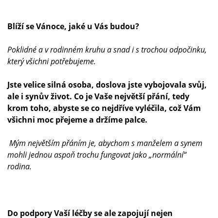
Blíží se Vánoce, jaké u Vás budou?
Poklidné a v rodinném kruhu a snad i s trochou odpočinku,
který všichni potřebujeme.
Jste velice silná osoba, doslova jste vybojovala svůj,
ale i synův život. Co je Vaše největší přání, tedy
krom toho, abyste se co nejdříve vyléčila, což Vám
všichni moc přejeme a držíme palce.
Mým největším přáním je, abychom s manželem a synem
mohli jednou aspoň trochu fungovat jako „normální“
rodina.
Do podpory Vaší léčby se ale zapojují nejen