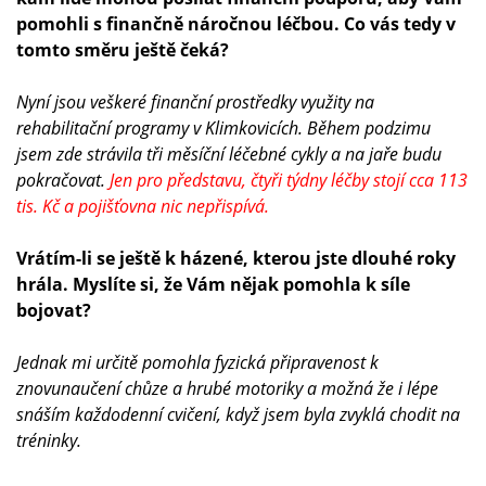
pomohli s finančně náročnou léčbou. Co vás tedy v
tomto směru ještě čeká?
Nyní jsou veškeré finanční prostředky využity na
rehabilitační programy v Klimkovicích. Během podzimu
jsem zde strávila tři měsíční léčebné cykly a na jaře budu
pokračovat.
Jen pro představu, čtyři týdny léčby stojí cca 113
tis. Kč a pojišťovna nic nepřispívá.
Vrátím-li se ještě k házené, kterou jste dlouhé roky
hrála. Myslíte si, že Vám nějak pomohla k síle
bojovat?
Jednak mi určitě pomohla fyzická připravenost k
znovunaučení chůze a hrubé motoriky a možná že i lépe
snáším každodenní cvičení, když jsem byla zvyklá chodit na
tréninky.