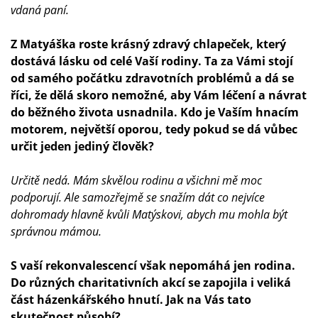
vdaná paní.
Z Matyáška roste krásný zdravý chlapeček, který
dostává lásku od celé Vaší rodiny. Ta za Vámi stojí
od samého počátku zdravotních problémů a dá se
říci, že dělá skoro nemožné, aby Vám léčení a návrat
do běžného života usnadnila. Kdo je Vaším hnacím
motorem, největší oporou, tedy pokud se dá vůbec
určit jeden jediný člověk?
Určitě nedá. Mám skvělou rodinu a všichni mě moc
podporují. Ale samozřejmě se snažím dát co nejvíce
dohromady hlavně kvůli Matýskovi, abych mu mohla být
správnou mámou.
S vaší rekonvalescencí však nepomáhá jen rodina.
Do různých charitativních akcí se zapojila i veliká
část házenkářského hnutí. Jak na Vás tato
skutečnost působí?