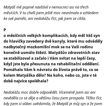
Matyáš mě poprvé navštívil v nemocnici asi na třech
měsících. V tu chvíli jsem ještě moc nevnímala a vzhledem
ke své paměti, ani nedokážu říct, jak jsem se cítila.
P
o měsíčních velkých komplikacích, kdy měl Váš syn
do hlavičky zavedeny dvě kanyly, které mu odváděly
nadbytečný mozkomíšní mok se na Vaši rodinu
konečně usmálo štěstí. Matyášův zdravotních stav
se stabilizoval a začalo i Vám svítat na lepší časy,
když jste byla přesunuta na rehabilitační oddělení.
Pomáhalo Vám k návratu do života právě to, co se
kolem Matyáška dělo? Na koho, nebo co, jste v té
době nejvíce spoléhala?
Nedokážu moc dobře odpovědět. Víceméně jsem asi ani
nevěděla co se děje a většinu času jsem prospala. Těžko říct,
kdy jsem si vůbec uvědomila, že Matyáš je můj syn a že jsem