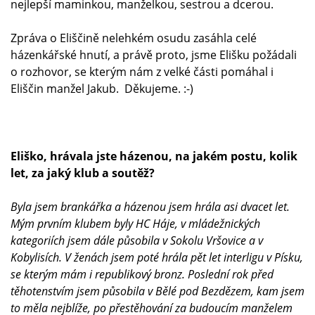
nejlepší maminkou, manželkou, sestrou a dcerou.
Zpráva o Eliščině nelehkém osudu zasáhla celé
házenkářské hnutí, a právě proto, jsme Elišku požádali
o rozhovor, se kterým nám z velké části pomáhal i
Eliščin manžel Jakub. Děkujeme. :-)
Eliško, hrávala jste házenou, na jakém postu, kolik
let, za jaký klub a soutěž?
Byla jsem brankářka a házenou jsem hrála asi dvacet let.
Mým prvním klubem byly HC Háje, v mládežnických
kategoriích jsem dále působila v Sokolu Vršovice a v
Kobylisích. V ženách jsem poté hrála pět let interligu v Písku,
se kterým mám i republikový bronz. Poslední rok před
těhotenstvím jsem působila v Bělé pod Bezdězem, kam jsem
to měla nejblíže, po přestěhování za budoucím manželem