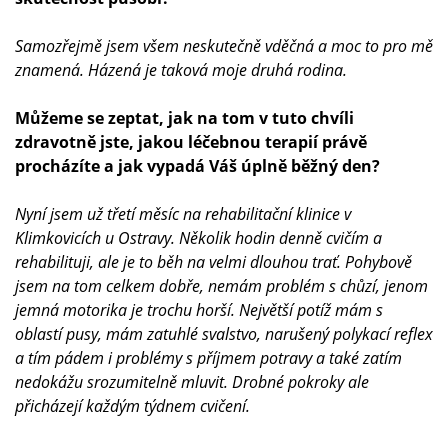
Samozřejmě jsem všem neskutečně vděčná a moc to pro mě
znamená. Házená je taková moje druhá rodina.
Můžeme se zeptat, jak na tom v tuto chvíli
zdravotně jste, jakou léčebnou terapií právě
procházíte a jak vypadá Váš úplně běžný den?
Nyní jsem už třetí měsíc na rehabilitační klinice v
Klimkovicích u Ostravy. Několik hodin denně cvičím a
rehabilituji, ale je to běh na velmi dlouhou trať. Pohybově
jsem na tom celkem dobře, nemám problém s chůzí, jenom
jemná motorika je trochu horší. Největší potíž mám s
oblastí pusy, mám zatuhlé svalstvo, narušený polykací reflex
a tím pádem i problémy s příjmem potravy a také zatím
nedokážu srozumitelně mluvit. Drobné pokroky ale
přicházejí každým týdnem cvičení.