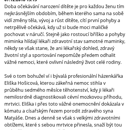
Doba očekávání narození dítěte je pro každou ženu tím
nejkrásnějším obdobím, během kterého sama na sobě
vidí změny těla, vývoj a růst dítěte, cítí první pohyby a
netrpělivě očekává, kdy už si bude moci maličké
pochovat v náručí. Stejně jako rostoucí bříško a pohyby
miminka hlídají lékaři zdravotní stav samotné maminky,
někdy se však stane, že ani lékařský dohled, zdravý
životní styl a sportování nepomůže předem odhalit
vážné nemoci, které ovlivní následný život celé rodiny.
Své o tom bohužel ví i bývalá profesionální házenkářka
Eliška Hošicová, kterou zákeřná nemoc stihla v
průběhu sedmého měsíce těhotenství, kdy ji lékaři
nemilosrdně diagnostikovali cévní mozkovou příhodu,
mrtvici. Eliška i přes toto vážné onemocnění dokázala v
kómatu a císařským řezem porodit zdravého syna
Matyáše. Dnes a denně se však s velkými zdravotními
obtížemi, které s sebou mrtvice přinesla, snaží být tou