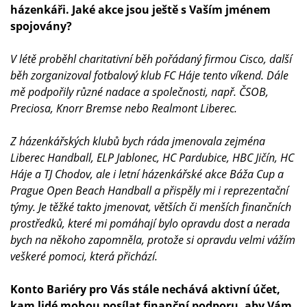
házenkáři. Jaké akce jsou ještě s Vaším jménem
spojovány?
V létě proběhl charitativní běh pořádaný firmou Cisco, další
běh zorganizoval fotbalový klub FC Háje tento víkend. Dále
mě podpořily různé nadace a společnosti, např. ČSOB,
Preciosa, Knorr Bremse nebo Realmont Liberec.
Z házenkářských klubů bych ráda jmenovala zejména
Liberec Handball, ELP Jablonec, HC Pardubice, HBC Jičín, HC
Háje a TJ Chodov, ale i letní házenkářské akce Báža Cup a
Prague Open Beach Handball a přispěly mi i reprezentační
týmy. Je těžké takto jmenovat, větších či menších finančních
prostředků, které mi pomáhají bylo opravdu dost a nerada
bych na někoho zapomněla, protože si opravdu velmi vážím
veškeré pomoci, která přichází.
Konto Bariéry pro Vás stále nechává aktivní účet,
kam lidé mohou posílat finanční podporu, aby Vám