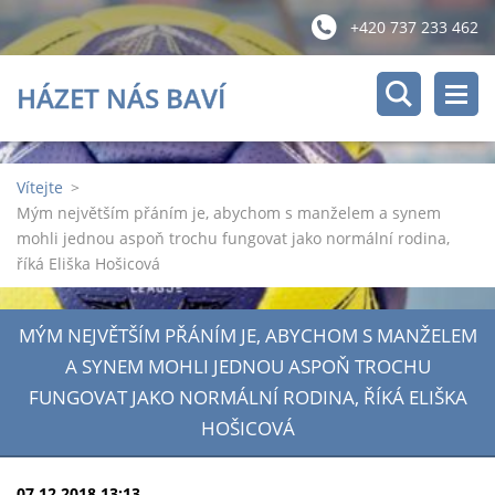
+420 737 233 462
HÁZET NÁS BAVÍ
Vítejte
>
Mým největším přáním je, abychom s manželem a synem
mohli jednou aspoň trochu fungovat jako normální rodina,
říká Eliška Hošicová
MÝM NEJVĚTŠÍM PŘÁNÍM JE, ABYCHOM S MANŽELEM
A SYNEM MOHLI JEDNOU ASPOŇ TROCHU
FUNGOVAT JAKO NORMÁLNÍ RODINA, ŘÍKÁ ELIŠKA
HOŠICOVÁ
07.12.2018 13:13