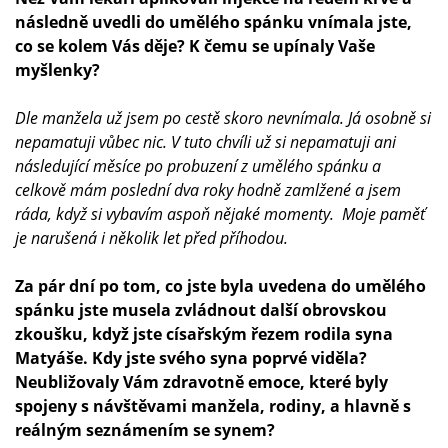
následně uvedli do umělého spánku vnímala jste,
co se kolem Vás děje? K čemu se upínaly Vaše
myšlenky?
Dle manžela už jsem po cestě skoro nevnímala. Já osobně si
nepamatuji vůbec nic. V tuto chvíli už si nepamatuji ani
následující měsíce po probuzení z umělého spánku a
celkově mám poslední dva roky hodně zamlžené a jsem
ráda, když si vybavím aspoň nějaké momenty. Moje paměť
je narušená i několik let před příhodou.
Za pár dní po tom, co jste byla uvedena do umělého
spánku jste musela zvládnout další obrovskou
zkoušku, když jste císařským řezem rodila syna
Matyáše. Kdy jste svého syna poprvé viděla?
Neubližovaly Vám zdravotně emoce, které byly
spojeny s návštěvami manžela, rodiny, a hlavně s
reálným seznámením se synem?