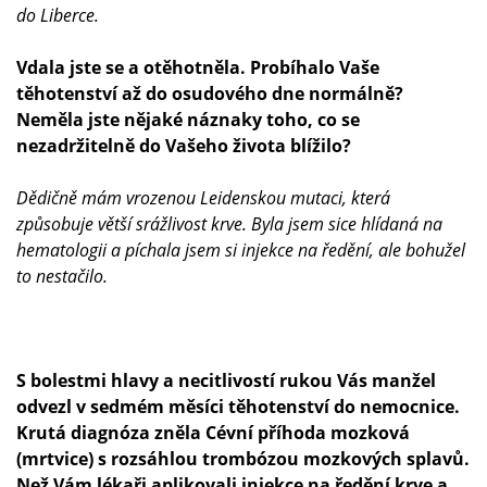
do Liberce.
Vdala jste se a otěhotněla. Probíhalo Vaše
těhotenství až do osudového dne normálně?
Neměla jste nějaké náznaky toho, co se
nezadržitelně do Vašeho života blížilo?
Dědičně mám vrozenou Leidenskou mutaci, která
způsobuje větší srážlivost krve. Byla jsem sice hlídaná na
hematologii a píchala jsem si injekce na ředění, ale bohužel
to nestačilo.
S bolestmi hlavy a necitlivostí rukou Vás manžel
odvezl v sedmém měsíci těhotenství do nemocnice.
Krutá diagnóza zněla Cévní příhoda mozková
(mrtvice) s rozsáhlou trombózou mozkových splavů.
Než Vám lékaři aplikovali injekce na ředění krve a