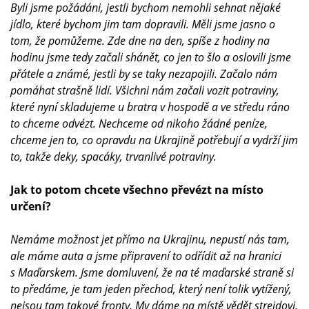
Byli jsme požádáni, jestli bychom nemohli sehnat nějaké
jídlo, které bychom jim tam dopravili. Měli jsme jasno o
tom, že pomůžeme. Zde dne na den, spíše z hodiny na
hodinu jsme tedy začali shánět, co jen to šlo a oslovili jsme
přátele a známé, jestli by se taky nezapojili. Začalo nám
pomáhat strašně lidí. Všichni nám začali vozit potraviny,
které nyní skladujeme u bratra v hospodě a ve středu ráno
to chceme odvézt. Nechceme od nikoho žádné peníze,
chceme jen to, co opravdu na Ukrajině potřebují a vydrží jim
to, takže deky, spacáky, trvanlivé potraviny.
Jak to potom chcete všechno převézt na místo
určení?
Nemáme možnost jet přímo na Ukrajinu, nepustí nás tam,
ale máme auta a jsme připravení to odřídit až na hranici
s Maďarskem. Jsme domluvení, že na té maďarské straně si
to předáme, je tam jeden přechod, který není tolik vytížený,
nejsou tam takové fronty. My dáme na místě vědět strejdovi,