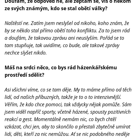
Doufám, že odpověď ne, ale zeptám se, víš o někom
ze svých známým, kdo se stal obětí války?
Naštěstí ne. Zatím jsem neslyšel od nikoho, koho znám, že
by se někdo stal přímo obětí toho konfliktu. Za to jsem rád
a doufám, že takovou zprávu ani neuslyším. Pořád se to
tam stupňuje, tak uvidíme, co bude, ale takové zprávy
nechce slyšet nikdo.
Máš na srdci něco, co bys rád házenkářskému
prostředí sdělit?
Asi všichni víme, co se tam děje. My to máme přímo od těch
lidí, od našich příbuzných, takže je to o to intenzivnější.
Věřím, že kdo chce pomoci, tak vždycky nějak pomůže. Sám
jsem viděl napříč sporty, včetně házené, spousty pozitivních
reakcí a gest. Momentálně nemám nic, co bych chtěl
vzkázat, chci jen, aby to skončilo a přestali zbytečně umírat
lidi, děti, kteří za nic nemůžou. Ať se nic podobného neděje