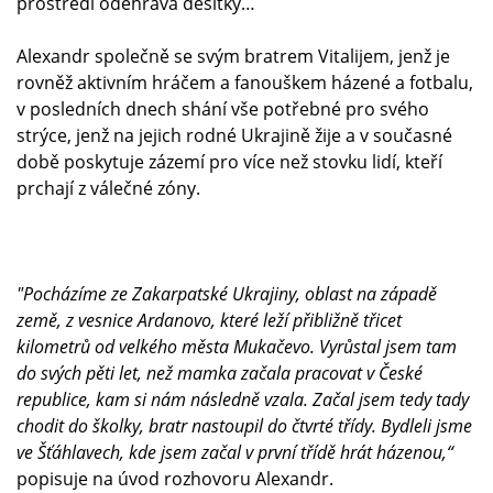
prostředí odehrává desítky…
Alexandr společně se svým bratrem Vitalijem, jenž je
rovněž aktivním hráčem a fanouškem házené a fotbalu,
v posledních dnech shání vše potřebné pro svého
strýce, jenž na jejich rodné Ukrajině žije a v současné
době poskytuje zázemí pro více než stovku lidí, kteří
prchají z válečné zóny.
"Pocházíme ze Zakarpatské Ukrajiny, oblast na západě
země, z vesnice Ardanovo, které leží přibližně třicet
kilometrů od velkého města Mukačevo. Vyrůstal jsem tam
do svých pěti let, než mamka začala pracovat v České
republice, kam si nám následně vzala. Začal jsem tedy tady
chodit do školky, bratr nastoupil do čtvrté třídy. Bydleli jsme
ve Šťáhlavech, kde jsem začal v první třídě hrát házenou,“
popisuje na úvod rozhovoru Alexandr.