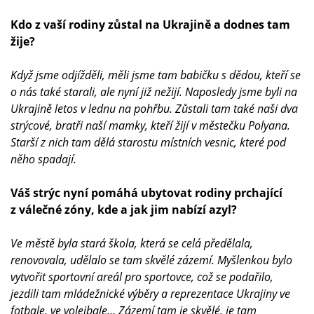
Kdo z vaší rodiny zůstal na Ukrajině a dodnes tam
žije?
Když jsme odjížděli, měli jsme tam babičku s dědou, kteří se
o nás také starali, ale nyní již nežijí. Naposledy jsme byli na
Ukrajině letos v lednu na pohřbu. Zůstali tam také naši dva
strýcové, bratři naší mamky, kteří žijí v městečku Polyana.
Starší z nich tam dělá starostu místních vesnic, které pod
něho spadají.
Váš strýc nyní pomáhá ubytovat rodiny prchající
z válečné zóny, kde a jak jim nabízí azyl?
Ve městě byla stará škola, která se celá předělala,
renovovala, udělalo se tam skvělé zázemí. Myšlenkou bylo
vytvořit sportovní areál pro sportovce, což se podařilo,
jezdili tam mládežnické výběry a reprezentace Ukrajiny ve
fotbale, ve volejbale… Zázemí tam je skvělé, je tam