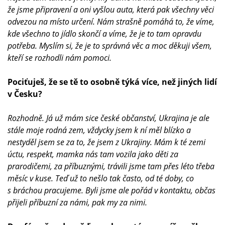
že jsme připravení a oni vyšlou auta, která pak všechny věci
odvezou na místo určení. Nám strašně pomáhá to, že víme,
kde všechno to jídlo skončí a víme, že je to tam opravdu
potřeba. Myslím si, že je to správná věc a moc děkuji všem,
kteří se rozhodli nám pomoci.
Pociťuješ, že se tě to osobně týká více, než jiných lidí
v Česku?
Rozhodně. Já už mám sice české občanství, Ukrajina je ale
stále moje rodná zem, vždycky jsem k ní měl blízko a
nestyděl jsem se za to, že jsem z Ukrajiny. Mám k té zemi
úctu, respekt, mamka nás tam vozila jako děti za
prarodičemi, za příbuznými, trávili jsme tam přes léto třeba
měsíc v kuse. Teď už to nešlo tak často, od té doby, co
s bráchou pracujeme. Byli jsme ale pořád v kontaktu, občas
přijeli příbuzní za námi, pak my za nimi.