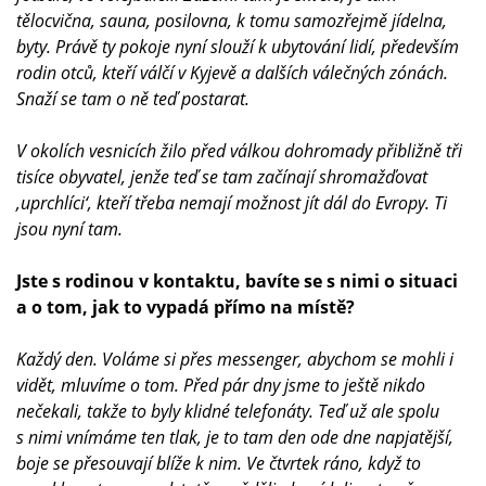
tělocvična, sauna, posilovna, k tomu samozřejmě jídelna,
byty. Právě ty pokoje nyní slouží k ubytování lidí, především
rodin otců, kteří válčí v Kyjevě a dalších válečných zónách.
Snaží se tam o ně teď postarat.
V okolích vesnicích žilo před válkou dohromady přibližně tři
tisíce obyvatel, jenže teď se tam začínají shromažďovat
‚uprchlíci‘, kteří třeba nemají možnost jít dál do Evropy. Ti
jsou nyní tam.
Jste s rodinou v kontaktu, bavíte se s nimi o situaci
a o tom, jak to vypadá přímo na místě?
Každý den. Voláme si přes messenger, abychom se mohli i
vidět, mluvíme o tom. Před pár dny jsme to ještě nikdo
nečekali, takže to byly klidné telefonáty. Teď už ale spolu
s nimi vnímáme ten tlak, je to tam den ode dne napjatější,
boje se přesouvají blíže k nim. Ve čtvrtek ráno, když to