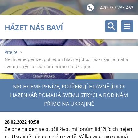
+420 737 233 462
HÁZET NÁS BAVÍ
Vítejte
>
Nechceme peníze, potřebují hlavně jídlo: Házenkář pomáhá
svému strýci a rodinám přímo na Ukrajině
NECHCEME PENÍZE, POTŘEBUJÍ HLAVNĚ JÍDLO:
HÁZENKÁŘ POMÁHÁ SVÉMU STRÝCI A RODINÁM
PŘÍMO NA UKRAJINĚ
28.02.2022 10:58
Ze dne na den se otočil život milionům lidí žijících nejen
na Ukrajině, ale po celém světě. Válka vyprovokovaná