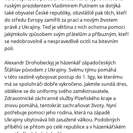
ruským prezidentem Vladimirem Putinem se dotýká
také obyvatel České republiky, obzvláště pak těch, kteří
do středu Evropy zamířili za prací a novým životem
právě z Ukrajiny. Teď je většina z nich ochotna pomoci
jakýmkoliv způsobem svým přátelům a příbuzným, kteří
se nedobrovolně a nespravedlivě ocitli na bitevním
poli.
Alexandr Drohobeckyj je házenkář západočeských
Šťáhlav původem z Ukrajiny. Svému týmu pomáhá
v této sezóně vybojovat postup do 1. ligy, ke kterému
má se spoluhráči dobře vykročeno. Jakmile sundá dres,
oblékne se do uniformy svého zaměstnavatele,
Zdravotnické záchranné služby Plzeňského kraje a
znovu pomáhá, tentokrát zachraňovat životy. Nyní
potřebuje pomoci jeho rodina, která na západě
Ukrajiny ubytovává lidi zasažené válkou. Podobných
příběhů se přitom po celé republice a v házenkářském