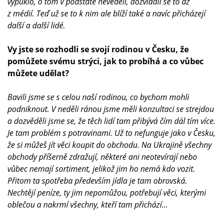
vypuklo, o tom v podstatě nevěděli, dozvídali se to až
z médií. Teď už se to k nim ale blíží také a navíc přicházejí
další a další lidé.
Vy jste se rozhodli se svojí rodinou v Česku, že
pomůžete svému strýci, jak to probíhá a co vůbec
můžete udělat?
Bavili jsme se s celou naší rodinou, co bychom mohli
podniknout. V neděli ránou jsme měli konzultaci se strejdou
a dozvěděli jsme se, že těch lidí tam přibývá čím dál tím více.
Je tam problém s potravinami. Už to nefunguje jako v Česku,
že si můžeš jít věci koupit do obchodu. Na Ukrajině všechny
obchody příšerně zdražují, některé ani neotevírají nebo
vůbec nemají sortiment, jelikož jim ho nemá kdo vozit.
Přitom ta spotřeba především jídla je tam obrovská.
Nechtějí peníze, ty jim nepomůžou, potřebují věci, kterými
oblečou a nakrmí všechny, kteří tam přichází…