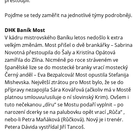
přestoupil.
Pojďme se tedy zaměřit na jednotlivé týmy podrobněji.
DHK Baník Most
V kádru mistrovského Baníku letos nedošlo k extra
velkým změnám. Most přišel o dvě brankářky – Sabrina
Novotná přestoupila do Šaly a Kristína Opátová
zamířila do Zlína. Nicméně po roce stráveném ve
španělské lize se do mostecké branky vrací mostecký
Černý anděl – Eva Bezpalcová! Most opustila Stefanija
Mishevska. Největší ztrátou pro Most bylo, že se do
přípravy nezapojila Sára Kovářová (ačkoliv má v Mostě
platnou smlouvu/usiluje o ní slovinský Krim). Ovšem i
tuto nečekanou „díru“ se Mostu podaří vyplnit – po
narození dcerky se na palubovku opět vrací „Růča“ ,
nebo-li Petra Maňáková (Růčková). Nový je i trenér.
Petera Dávida vystřídal Jiří Tancoš.