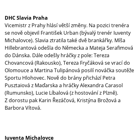
DHC Slavia Praha
Vicemistr z Prahy hlásí větší změny. Na pozici trenéra
se nově objevil František Urban (bývalý trenér Iuventy
Michalovce). Slavia ztratila také dvě brankářky. Míša
Hillebrantová odešla do Německa a Mateja Serafimová
do Dánska. Dále odešly hráčky z pole: Tereza
Chovancová (Rakousko), Tereza Fryčáková se vrací do
Olomouce a Martina Tulipánová posilí nováčka soutěže
Sportu Hlohovec. Nově do brány přichází Petra
Pusztaiová z Maďarska a hráčky Alexandra Carasol
(Rumunsko), Lucie Líbalová (z hostování z Plzně).
Z dorostu pak Karin Řezáčová, Kristýna Brožová a
Barbora Vítová.
Iuventa Michalovce