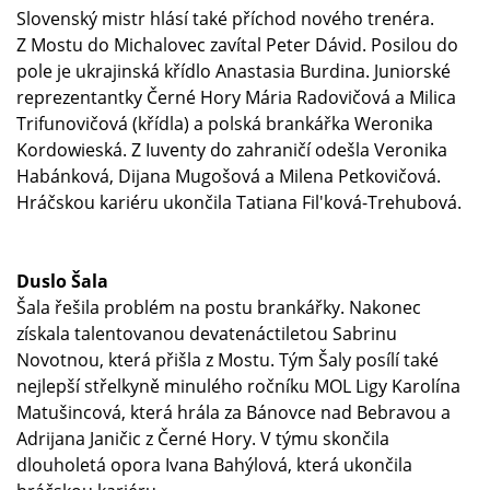
Slovenský mistr hlásí také příchod nového trenéra.
Z Mostu do Michalovec zavítal Peter Dávid. Posilou do
pole je ukrajinská křídlo Anastasia Burdina. Juniorské
reprezentantky Černé Hory Mária Radovičová a Milica
Trifunovičová (křídla) a polská brankářka Weronika
Kordowieská. Z Iuventy do zahraničí odešla Veronika
Habánková, Dijana Mugošová a Milena Petkovičová.
Hráčskou kariéru ukončila Tatiana Fil'ková-Trehubová.
Duslo Šala
Šala řešila problém na postu brankářky. Nakonec
získala talentovanou devatenáctiletou Sabrinu
Novotnou, která přišla z Mostu. Tým Šaly posílí také
nejlepší střelkyně minulého ročníku MOL Ligy Karolína
Matušincová, která hrála za Bánovce nad Bebravou a
Adrijana Janičic z Černé Hory. V týmu skončila
dlouholetá opora Ivana Bahýlová, která ukončila