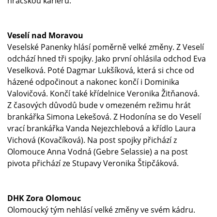
hráčskou kariéru.
Veselí nad Moravou
Veselské Panenky hlásí poměrně velké změny. Z Veselí
odchází hned tři spojky. Jako první ohlásila odchod Eva
Veselková. Poté Dagmar Lukšíková, která si chce od
házené odpočinout a nakonec končí i Dominika
Valovičová. Končí také křídelnice Veronika Žitňanová.
Z časových důvodů bude v omezeném režimu hrát
brankářka Simona Lekešová. Z Hodonína se do Veselí
vrací brankářka Vanda Nejezchlebová a křídlo Laura
Vichová (Kovačíková). Na post spojky přichází z
Olomouce Anna Vodná (Gebre Selassie) a na post
pivota přichází ze Stupavy Veronika Štipčáková.
DHK Zora Olomouc
Olomoucký tým nehlásí velké změny ve svém kádru.