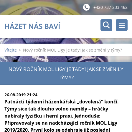
+420 737 233 462
HÁZET NÁS BAVÍ
Vítejte
>
Nový ročník MOL Ligy je tady! Jak se změnily týmy?
NOVÝ ROČNÍK MOL LIGY JE TADY! JAK SE ZMĚNILY
TÝMY?
26.08.2019 21:24
Patnácti týdenní házenkářská „dovolená“ končí.
Týmy sice tak dlouho volno neměly – hráčky
nabíraly fyzičku i herní praxi. Jednoduše:
Připravovaly se na nadcházející ročník MOL Ligy
2019/2020. První kolo se odehraje již poslední