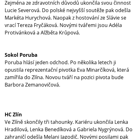
Zejména ze zdravotních důvodů ukončila svou činnost
Lucie Severová. Do polské nejvyšší soutěže pak odešla
Markéta Hurychová. Naopak z hostování ze Slávie se
vrací Tereza Fryčáková. Novými tvářemi jsou Adéla
Protivánková a Alžběta Krůpová.
Sokol Poruba
Poruba hlásí jeden odchod. Po několika letech ji
opustila reprezentační pivotka Eva Minarčíková, která
zamířila do Zlína. Novou tváří na pozici pivota bude
Barbora Zemanovičová.
HC Zlín
Ve Zlíně skončily tři tahounky. Kariéru ukončila Lenka
Hradilová, Lenka Benedíková a Gabriela Nygrýnová. Do
zahraničí odešla Melani Jagodič. Novými posilami pak