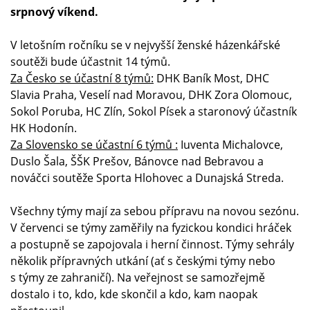
srpnový víkend.
V letošním ročníku se v nejvyšší ženské házenkářské
soutěži bude účastnit 14 týmů.
Za Česko se účastní 8 týmů:
DHK Baník Most, DHC
Slavia Praha, Veselí nad Moravou, DHK Zora Olomouc,
Sokol Poruba, HC Zlín, Sokol Písek a staronový účastník
HK Hodonín.
Za Slovensko se účastní 6 týmů :
Iuventa Michalovce,
Duslo Šala, ŠŠK Prešov, Bánovce nad Bebravou a
nováčci soutěže Sporta Hlohovec a Dunajská Streda.
Všechny týmy mají za sebou přípravu na novou sezónu.
V červenci se týmy zaměřily na fyzickou kondici hráček
a postupně se zapojovala i herní činnost. Týmy sehrály
několik přípravných utkání (ať s českými týmy nebo
s týmy ze zahraničí). Na veřejnost se samozřejmě
dostalo i to, kdo, kde skončil a kdo, kam naopak