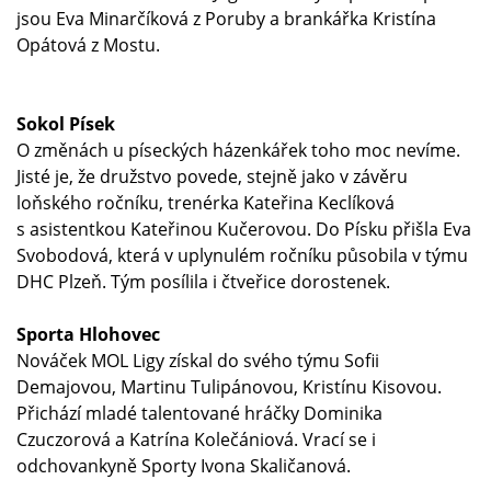
jsou Eva Minarčíková z Poruby a brankářka Kristína
Opátová z Mostu.
Sokol Písek
O změnách u píseckých házenkářek toho moc nevíme.
Jisté je, že družstvo povede, stejně jako v závěru
loňského ročníku, trenérka Kateřina Keclíková
s asistentkou Kateřinou Kučerovou. Do Písku přišla Eva
Svobodová, která v uplynulém ročníku působila v týmu
DHC Plzeň. Tým posílila i čtveřice dorostenek.
Sporta Hlohovec
Nováček MOL Ligy získal do svého týmu Sofii
Demajovou, Martinu Tulipánovou, Kristínu Kisovou.
Přichází mladé talentované hráčky Dominika
Czuczorová a Katrína Kolečániová. Vrací se i
odchovankyně Sporty Ivona Skaličanová.