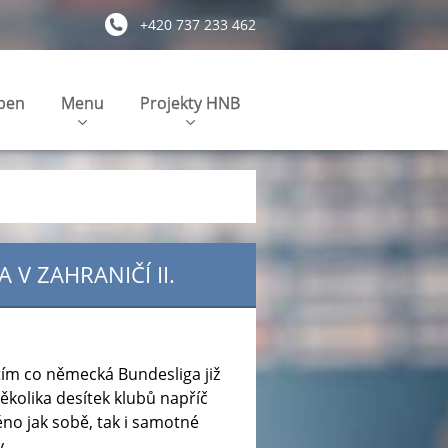
+420 737 233 462
pen
Menu
Projekty HNB
V ZAHRANIČÍ II.
tím co německá Bundesliga již
několika desítek klubů napříč
éno jak sobě, tak i samotné
y.