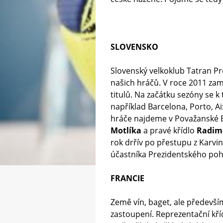
SLOVENSKO
Slovenský velkoklub Tatran P
našich hráčů. V roce 2011 zamí
titulů. Na začátku sezóny se k 
například Barcelona, Porto, Ai
hráče najdeme v Považanské By
Motlíka
a pravé křídlo
Radim
rok drřív po přestupu z Karvi
účastníka Prezidentského po
FRANCIE
Země vín, baget, ale předevší
zastoupení. Reprezentační kří