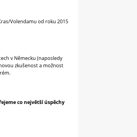
V Kras/Volendamu od roku 2015
etech v Německu (naposledy
o novou zkušenost a možnost
prém.
řejeme co největší úspěchy