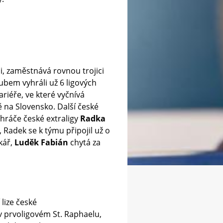
, zaměstnává rovnou trojici
klubem vyhráli už 6 ligových
kariéře, ve které vyčnívá
ě na Slovensko. Další české
hráče české extraligy
Radka
 Radek se k týmu připojil už o
kář,
Luděk Fabián
chytá za
lize české
v prvoligovém St. Raphaelu,