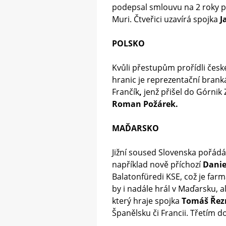
podepsal smlouvu na 2 roky po 
Muri. Čtveřici uzavírá spojka
J
POLSKO
Kvůli přestupům prořídli české
hranic je reprezentační bran
Frančík
,
jenž přišel do Górnik 
Roman Požárek.
MAĎARSKO
Jižní soused Slovenska pořádá 
například nově příchozí
Danie
Balatonfüredi KSE, což je fa
by i nadále hrál v Maďarsku, 
který hraje spojka
Tomáš Řez
Španělsku či Francii. Třetím 