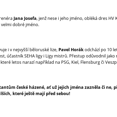
trenéra
Jana Josefa
, jenž nese i jeho jméno, obléká dres H
l velmi dobré jméno.
je i v nejvyšší běloruské lize,
Pavel Horák
odchází po 10 l
t, účastník SEHA ligy i Ligy mistrů. Přestup odůvodnil jak
e které letos narazí například na PSG, Kiel, Flensburg či Vesz
ntům české házené, ať už jejich jména zazněla či ne, p
lších, které ještě mají před sebou!