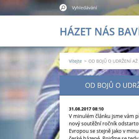
HÁZET NÁS BAV
Vítejte
>
OD BOJŮ O UDRŽENÍ AŽ 
OD BOJŮ O UDRŽ
31.08.2017 08:10
V minulém článku jsme vám př
nový soutěžní ročník odstartov
Evropou se stejně jako v minu
české házené. Pojďme se tedy p