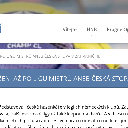
Í
Vítejte
HNB
Prague O
PO LIGU MISTRŮ ANEB ČESKÁ STOPA V ZAHRANIČÍ II.
ENÍ AŽ PO LIGU MISTRŮ ANEB ČESKÁ STOPA 
edstavovali české házenkáře v legiích německých klubů. Za
ala, další evropské ligy už také klepou na dveře. A v dresu 
lých letech pokusí řada českých hráčů udělat co nejlepší jm
odívat na některé z nich a krátce se i seznámit s jejich tým