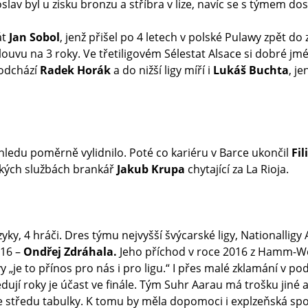
oslav byl u zisku bronzu a stříbra v lize, navíc se s týmem d
át
Jan Sobol
, jenž přišel po 4 letech v polské Pulawy zpět do
ouvu na 3 roky. Ve třetiligovém Sélestat Alsace si dobré jm
odchází
Radek Horák
a do nižší ligy míří i
Lukáš Buchta
, j
hledu poměrně vylidnilo. Poté co kariéru v Barce ukončil
Fil
ských službách brankář
Jakub Krupa
chytající za La Rioja.
azyky, 4 hráči. Dres týmu nejvyšší švýcarské ligy, Nationalligy A
16 –
Ondřej Zdráhala.
Jeho příchod v roce 2016 z Hamm-We
vy „je to přínos pro nás i pro ligu.“ I přes malé zklamání v 
edují roky je účast ve finále. Tým Suhr Aarau má trošku jiné
 středu tabulky. K tomu by měla dopomoci i explzeňská sp