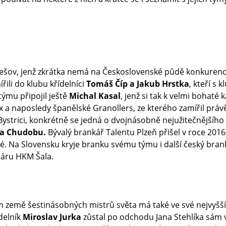
rešov, jenž zkrátka nemá na Československé půdě konkurenci
řili do klubu křídelníci
Tomáš Číp a Jakub Hrstka
, kteří s 
týmu připojil ještě
Michal Kasal
, jenž si tak k velmi bohaté 
x a naposledy španělské Granollers, ze kterého zamířil práv
strici, konkrétně se jedná o dvojnásobně nejužitečnějšího 
a Chudobu.
Bývalý brankář Talentu Plzeň přišel v roce 2016,
né. Na Slovensku kryje branku svému týmu i další český bran
háru HKM Šala.
m země šestinásobných mistrů světa má také ve své nejvyšší 
delník
Miroslav Jurka
zůstal po odchodu Jana Stehlíka sám 