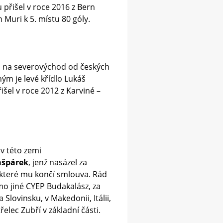
u přišel v roce 2016 z Bern
Muri k 5. místu 80 góly.
ích na severovýchod od českých
uhým
je
levé křídlo
Lukáš
išel v roce 2012 z Karviné –
 v této zemi
ašpárek
, jenž nasázel za
 které mu končí smlouva. Rád
mo jiné CYEP Budakalász, za
lovinsku, v Makedonii, Itálii,
třelec Zubří v základní části.