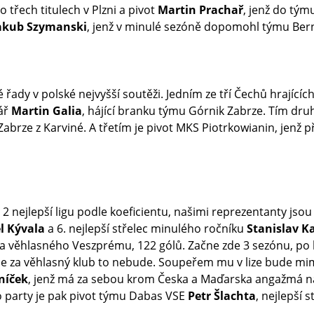
třech titulech v Plzni a pivot
Martin Prachař
, jenž do tým
akub Szymanski
, jenž v minulé sezóně dopomohl týmu Bern 
 řady v polské nejvyšší soutěži. Jedním ze tří Čechů hrajíc
kář
Martin Galia
, hájící branku týmu Górnik Zabrze. Tím dr
Zabrze z Karviné. A třetím
je pivot MKS Piotrkowianin, jenž př
2 nejlepší ligu podle koeficientu, našimi reprezentanty jsou
l Kývala
a 6. nejlepší střelec minulého ročníku
Stanislav K
rma věhlasného Veszprému, 122 gólů. Začne zde 3 sezónu, po
ale za věhlasný klub to nebude. Soupeřem mu v lize bude mi
níček
, jenž má za sebou krom Česka a Maďarska angažmá na S
do party je pak pivot týmu Dabas VSE
Petr Šlachta
, nejlepší s