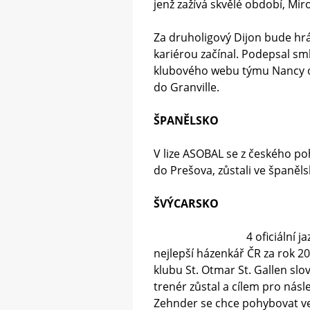
jenž zažívá skvělé období, Mir
Za druholigový Dijon bude hr
kariérou začínal. Podepsal sml
klubového webu týmu Nancy 
do Granville.
ŠPANĚLSKO
V lize ASOBAL se z českého po
do Prešova, zůstali ve španěl
ŠVÝCARSKO
4 oficiální j
nejlepší házenkář ČR za rok 20
klubu St. Otmar St. Gallen slo
trenér zůstal a cílem pro násl
Zehnder se chce pohybovat ve