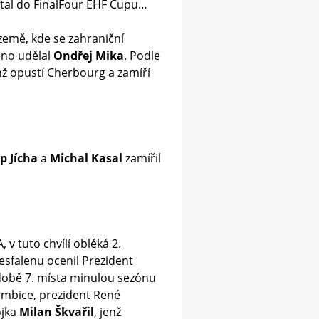
ostal do FinalFour EHF Cupu…
 země, kde se zahraniční
éno udělal
Ondřej Mika
. Podle
enž opustí Cherbourg a zamíří
ip Jícha
a
Michal Kasal
zamířil
, v tuto chvílí obléká 2.
sfalenu ocenil Prezident
podobě 7. místa minulou sezónu
 ambice, prezident René
ojka
Milan Škvařil
, jenž