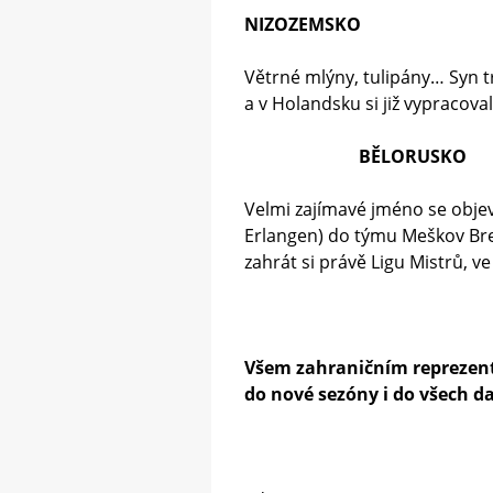
NIZOZEMSKO
Větrné mlýny, tulipány… Syn 
a v Holandsku si již vypracova
BĚLORUSKO
Velmi zajímavé jméno se objevu
Erlangen) do týmu Meškov Bres
zahrát si právě Ligu Mistrů, v
Všem zahraničním reprezenta
do nové sezóny i do všech da