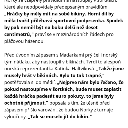
Norky se vzepřely pravidlům a nastoupily v šortkách,
které ale neodpovídaly předepsaným pravidlům.
„Hráčky by měly mít na sobě bikiny. Horní díl by
měla tvořit přiléhavá sportovní podprsenka. Spodek
by pak neměl být na boku delší než deset
centimetrů,"
praví se v mezinárodních řádech pro
plážovou házenou.
Před úvodním zápasem s Maďarkami prý čelil norský
tým nátlaku, aby nastoupil v bikinách. Tvrdí to alespoň
norská reprezentantka Katinka Haltviková.
„Takže jsme
musely hrát v bikinách. Bylo to tak trapné,"
postěžovala si do médií.
„Nejprve nám bylo řečeno, že
pokud nastoupíme v šortkách, bude muset zaplatit
každá hráčka padesát euro pokuty, to jsme byly
ochotné přijmout,"
popsala s tím, že těsně před
zápasem přišlo varování, že budou Norky z turnaje
vyloučeny.
„Tak se muselo jít do bikin."