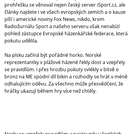
prohřešku se věnoval nejen český server iSport.cz, ale
články najdete i ve všech evropských zemích a o kauze
píší i americké noviny Fox News, nikdo, krom
Radiožurnálu Sport a našeho serveru však nenabízí
pohled zástupce Evropské házenkářské federace, která
pokutu udělila.
Na písku začíná být pořádné horko. Norské
reprezentantky v plážové házené řekly dost a vzepřely
se pravidlům. I přes hrozbu pokuty svlékly v bitvě o
bronz na ME spodní díl bikin a rozhodly se hrát v méně
odhalujícím oděvu. Za všechno může přesvědčení, že
hráčky ukazují během hry více než chtěly.