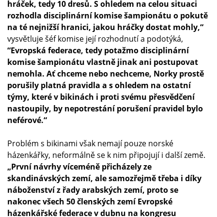
hráček, tedy 10 dresů. S ohledem na celou situaci
rozhodla disciplinární komise šampionátu o pokutě
na té nejnižší hranici, jakou hráčky dostat mohly,“
vysvětluje šéf komise její rozhodnutí a podotýká,
“Evropská federace, tedy potažmo disciplinární
komise šampionátu vlastně jinak ani postupovat
nemohla. Ať chceme nebo nechceme, Norky prostě
porušily platná pravidla a s ohledem na ostatní
týmy, které v bikinách i proti svému přesvědčení
nastoupily, by nepotrestání porušení pravidel bylo
neférové.“
Problém s bikinami však nemají pouze norské
házenkářky, neformálně se k nim připojují i další země.
„První návrhy víceméně přicházely ze
skandinávských zemí, ale samozřejmě třeba i díky
náboženství z řady arabských zemí, proto se
nakonec všech 50 členských zemí Evropské
házenkářské federace v dubnu na kongresu