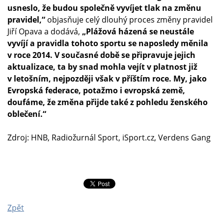
usneslo, že budou společně vyvíjet tlak na změnu
pravidel,“
objasňuje celý dlouhý proces změny pravidel
Jiří Opava a dodává,
„
Plážová házená se neustále
vyvíjí a pravidla tohoto sportu se naposledy měnila
v roce 2014. V současné době se připravuje jejich
aktualizace, ta by snad mohla vejít v platnost již
v letošním, nejpozději však v příštím roce. My, jako
Evropská federace, potažmo i evropská země,
doufáme, že změna přijde také z pohledu ženského
oblečení.“
Zdroj: HNB, Radiožurnál Sport, iSport.cz,
Verdens Gang
Zpět