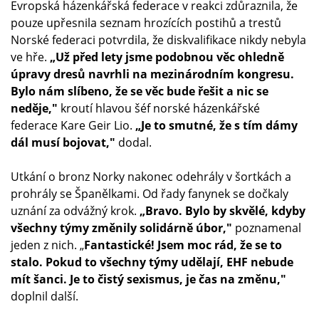
Evropská házenkářská federace v reakci zdůraznila, že
pouze upřesnila seznam hrozících postihů a trestů
Norské federaci potvrdila, že diskvalifikace nikdy nebyla
ve hře.
„Už před lety jsme podobnou věc ohledně
úpravy dresů navrhli na mezinárodním kongresu.
Bylo nám slíbeno, že se věc bude řešit a nic se
neděje,"
kroutí hlavou šéf norské házenkářské
federace Kare Geir Lio.
„Je to smutné, že s tím dámy
dál musí bojovat,"
dodal.
Utkání o bronz Norky nakonec odehrály v šortkách a
prohrály se Španělkami. Od řady fanynek se dočkaly
uznání za odvážný krok.
„Bravo. Bylo by skvělé, kdyby
všechny týmy změnily solidárně úbor,"
poznamenal
jeden z nich. „
Fantastické! Jsem moc rád, že se to
stalo. Pokud to všechny týmy udělají, EHF nebude
mít šanci. Je to čistý sexismus, je čas na změnu,"
doplnil další.