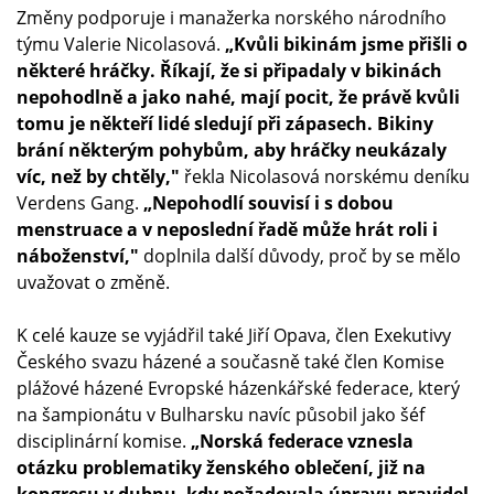
Změny podporuje i manažerka norského národního
týmu Valerie Nicolasová.
„Kvůli bikinám jsme přišli o
některé hráčky. Říkají, že si připadaly v bikinách
nepohodlně a jako nahé, mají pocit, že právě kvůli
tomu je někteří lidé sledují při zápasech. Bikiny
brání některým pohybům, aby hráčky neukázaly
víc, než by chtěly,"
řekla Nicolasová norskému deníku
Verdens Gang.
„Nepohodlí souvisí i s dobou
menstruace a v neposlední řadě může hrát roli i
náboženství,"
doplnila další důvody, proč by se mělo
uvažovat o změně.
K celé kauze se vyjádřil také Jiří Opava, člen Exekutivy
Českého svazu házené a současně také člen Komise
plážové házené Evropské házenkářské federace, který
na šampionátu v Bulharsku navíc působil jako šéf
disciplinární komise.
„Norská federace vznesla
otázku problematiky ženského oblečení, již na