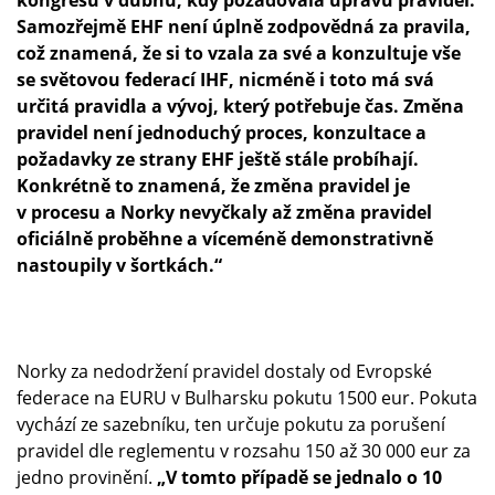
kongresu v dubnu, kdy požadovala úpravu pravidel.
Samozřejmě EHF není úplně zodpovědná za pravila,
což znamená, že si to vzala za své a konzultuje vše
se světovou federací IHF, nicméně i toto má svá
určitá pravidla a vývoj, který potřebuje čas. Změna
pravidel není jednoduchý proces, konzultace a
požadavky ze strany EHF ještě stále probíhají.
Konkrétně to znamená, že změna pravidel je
v procesu a Norky nevyčkaly až změna pravidel
oficiálně proběhne a víceméně demonstrativně
nastoupily v šortkách.“
Norky za nedodržení pravidel dostaly od Evropské
federace na EURU v Bulharsku pokutu 1500 eur. Pokuta
vychází ze sazebníku, ten určuje pokutu za porušení
pravidel dle reglementu v rozsahu 150 až 30 000 eur za
jedno provinění.
„V tomto případě se jednalo o 10