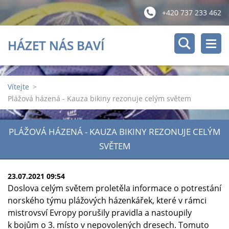
+420 737 233 462
HÁZET NÁS BAVÍ
Vítejte
>
Plážová házená - Kauza bikiny rezonuje celým světem
PLÁŽOVÁ HÁZENÁ - KAUZA BIKINY REZONUJE CELÝM
SVĚTEM
23.07.2021 09:54
Doslova celým světem proletěla informace o potrestání
norského týmu plážových házenkářek, které v rámci
mistrovsví Evropy porušily pravidla a nastoupily
k bojům o 3. místo v nepovolených dresech. Tomuto