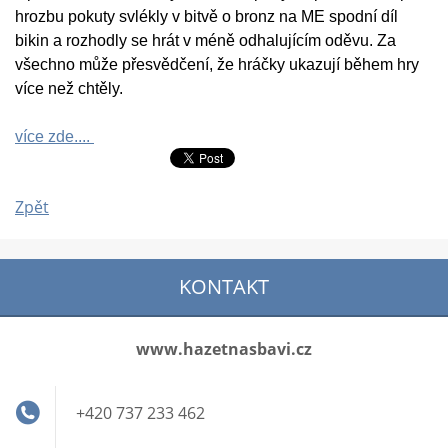
hrozbu pokuty svlékly v bitvě o bronz na ME spodní díl
bikin a rozhodly se hrát v méně odhalujícím oděvu. Za
všechno může přesvědčení, že hráčky ukazují během hry
více než chtěly.
více zde....
Zpět
KONTAKT
www.hazetnasbavi.cz
+420 737 233 462