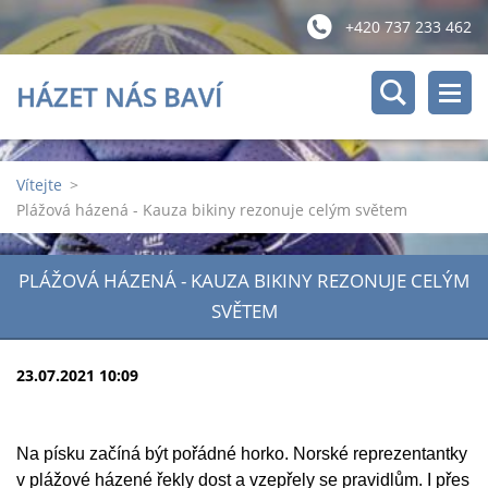
+420 737 233 462
HÁZET NÁS BAVÍ
Vítejte
>
Plážová házená - Kauza bikiny rezonuje celým světem
PLÁŽOVÁ HÁZENÁ - KAUZA BIKINY REZONUJE CELÝM
SVĚTEM
23.07.2021 10:09
Na písku začíná být pořádné horko. Norské reprezentantky
v plážové házené řekly dost a vzepřely se pravidlům. I přes