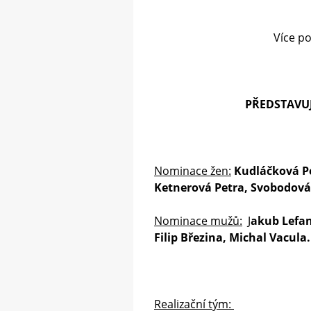
Více p
PŘEDSTAVUJ
Nominace žen:
Kudláčková P
Ketnerová Petra, Svobodová
Nominace mužů:
J
akub Lefan
Filip Březina, Michal Vacula
Realizační tým: