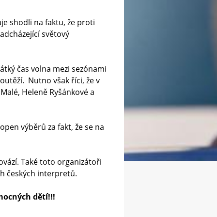
 shodli na faktu, že proti
adcházející světový
rátký čas volna mezi sezónami
utěží. Nutno však říci, že v
e Malé, Heleně Ryšánkové a
pen výběrů za fakt, že se na
ází. Také toto organizátoři
ch českých interpretů.
ocných dětí!!!