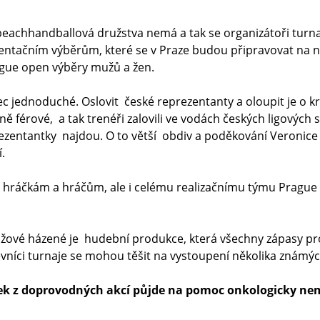
achhandballová družstva nemá a tak se organizátoři turnaje
ntačním výběrům, které se v Praze budou připravovat na n
ague open výběry mužů a žen.
ec jednoduché. Oslovit české reprezentanty a oloupit je o k
 férové, a tak trenéři zalovili ve vodách českých ligových so
rezentantky najdou. O to větší obdiv a poděkování Veronic
í.
ráčkám a hráčům, ale i celému realizačnímu týmu Prague o
žové házené je hudební produkce, která všechny zápasy prov
ěvníci turnaje se mohou těšit na vystoupení několika známý
ek z doprovodných akcí půjde na pomoc onkologicky nem