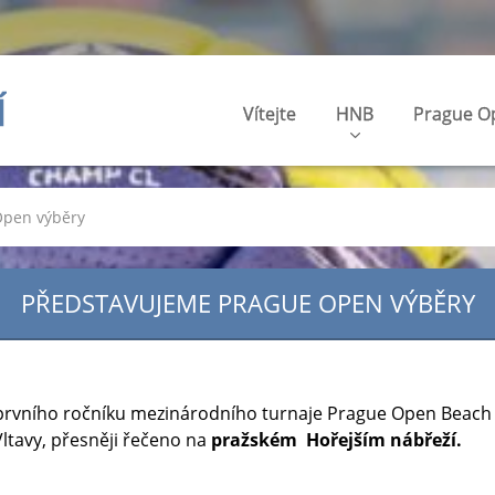
Í
Vítejte
HNB
Prague O
Open výběry
PŘEDSTAVUJEME PRAGUE OPEN VÝBĚRY
prvního ročníku mezinárodního turnaje Prague Open Beach 
ltavy, přesněji řečeno na
pražském Hořejším nábřeží.