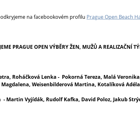
oodkryjeme na facebookovém profilu
Prague Open Beach Ha
EME PRAGUE OPEN VÝBĚRY ŽEN, MUŽŮ A REALIZAČNÍ T
etra, Roháčková Lenka - Pokorná Tereza, Malá Veronika
 Magdalena, Weisenbilderová Martina, Kotalíková Adél
 - Martin Vyjídák, Rudolf Kafka, David Poloz, Jakub St
.