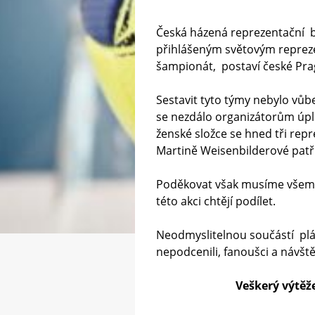
Česká házená reprezentační be
přihlášeným světovým repreze
šampionát, postaví české Pr
Sestavit tyto týmy nebylo vůb
se nezdálo organizátorům úplně
ženské složce se hned tři rep
Martině Weisenbilderové patř
Poděkovat však musíme všem h
této akci chtějí podílet.
Neodmyslitelnou součástí plá
nepodcenili, fanoušci a návšt
Veškerý výtěž