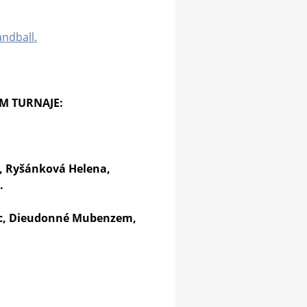
ndball.
ÝM TURNAJE:
, Ryšánková Helena,
a.
rýc, Dieudonné Mubenzem,