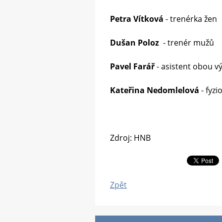
Petra Vítková
- trenérka žen
Dušan Poloz
- trenér mužů
Pavel Farář
- asistent obou v
Kateřina Nedomlelová
- fyzi
Zdroj: HNB
Zpět