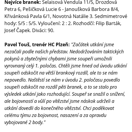
Nejvíce branek:
Šelaisová Vendula 11/5, Drozdová
Petra 6, Pešičková Lucie 6 - Janoušková Barbora 8/4,
Křivánková Pavla 6/1, Novotná Natálie 3. Sedmimetrové
hody: 5/5 : 5/5. Vyloučení: 2 : 2. Rozhodčí: Filip Barták,
Josef Čapek. Diváci: 90.
Pavel Touš, trenér HC Plzeň:
"Začátek utkání jsme
nezačali podle našich představ. Nedodržováním taktických
pokynů a zbytečnými chybami jsme soupeři umožnili
vyrovnaný celý 1. poločas. Chtěli jsme hned od úvodu utkání
soupeři odskočit na větší brankový rozdíl, ale to se nám
nepovedlo. Naštěstí se nám v úvodu 2. poločasu povedlo
soupeři odskočit na rozdíl pěti branek, a to se stalo pro
výsledek utkání jako rozhodující. Soupeř se snažil o snížení,
ale bojovností a vůlí po vítězství jsme náskok udrželi a
utkání dovedli do konečného vítězství. Chci poděkovat
celému týmu za bojovnost, nasazení a za opravdu
vybojované 2 body."