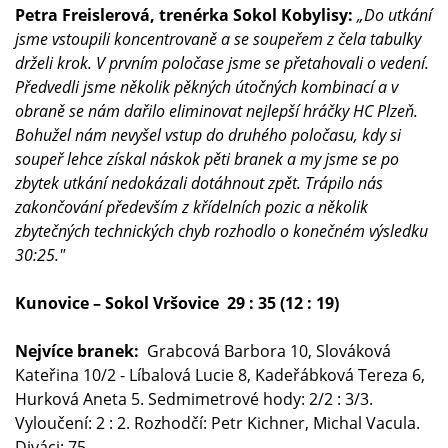
Petra Freislerová, trenérka Sokol Kobylisy:
„Do utkání
jsme vstoupili koncentrovaně a se soupeřem z čela tabulky
drželi krok. V prvním poločase jsme se přetahovali o vedení.
Předvedli jsme několik pěkných útočných kombinací a v
obraně se nám dařilo eliminovat nejlepší hráčky HC Plzeň.
Bohužel nám nevyšel vstup do druhého poločasu, kdy si
soupeř lehce získal náskok pěti branek a my jsme se po
zbytek utkání nedokázali dotáhnout zpět. Trápilo nás
zakončování především z křídelních pozic a několik
zbytečných technických chyb rozhodlo o konečném výsledku
30:25."
Kunovice – Sokol Vršovice 29 : 35 (12 : 19)
Nejvíce branek:
Grabcová Barbora 10, Slováková
Kateřina 10/2 - Líbalová Lucie 8, Kadeřábková Tereza 6,
Hurková Aneta 5. Sedmimetrové hody: 2/2 : 3/3.
Vyloučení: 2 : 2. Rozhodčí: Petr Kichner, Michal Vacula.
Diváci: 75.