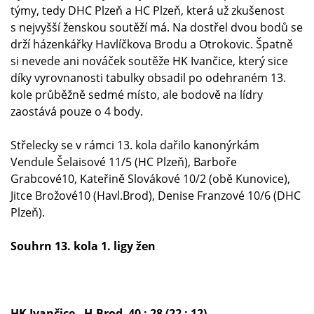
týmy, tedy DHC Plzeň a HC Plzeň, která už zkušenost
s nejvyšší ženskou soutěží má. Na dostřel dvou bodů se
drží házenkářky Havlíčkova Brodu a Otrokovic. Špatně
si nevede ani nováček soutěže HK Ivančice, který sice
díky vyrovnanosti tabulky obsadil po odehraném 13.
kole průběžně sedmé místo, ale bodově na lídry
zaostává pouze o 4 body.
Střelecky se v rámci 13. kola dařilo kanonýrkám
Vendule Šelaisové 11/5 (HC Plzeň), Barboře
Grabcové10, Kateřině Slovákové 10/2 (obě Kunovice),
Jitce Brožové10 (Havl.Brod), Denise Franzové 10/6 (DHC
Plzeň).
Souhrn 13. kola 1. ligy žen
HK Ivančice - H.Brod 40 : 28 (22 : 12)