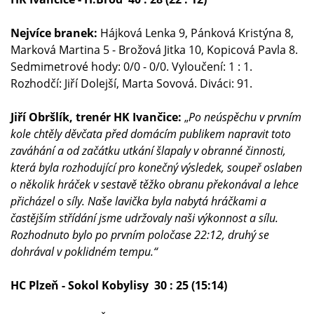
Nejvíce branek:
Hájková Lenka 9, Pánková Kristýna 8,
Marková Martina 5 - Brožová Jitka 10, Kopicová Pavla 8.
Sedmimetrové hody: 0/0 - 0/0. Vyloučení: 1 : 1.
Rozhodčí: Jiří Dolejší, Marta Sovová. Diváci: 91.
Jiří Obršlík, trenér HK Ivančice:
„
Po neúspěchu v prvním
kole chtěly děvčata před domácím publikem napravit toto
zaváhání a od začátku utkání šlapaly v obranné činnosti,
která byla rozhodující pro konečný výsledek, soupeř oslaben
o několik hráček v sestavě těžko obranu překonával a lehce
přicházel o síly. Naše lavička byla nabytá hráčkami a
častějším střídání jsme udržovaly naši výkonnost a sílu.
Rozhodnuto bylo po prvním poločase 22:12, druhý se
dohrával v poklidném tempu.“
HC Plzeň - Sokol Kobylisy 30 : 25 (15:14)