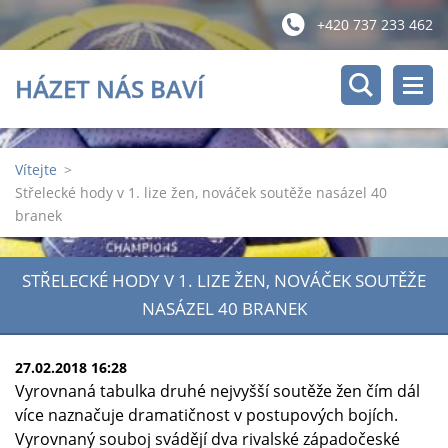
+420 737 233 462
HÁZET NÁS BAVÍ
Vítejte
>
Střelecké hody v 1. lize žen, nováček soutěže nasázel 40
branek
STŘELECKÉ HODY V 1. LIZE ŽEN, NOVÁČEK SOUTĚŽE
NASÁZEL 40 BRANEK
27.02.2018 16:28
Vyrovnaná tabulka druhé nejvyšší soutěže žen čím dál
více naznačuje dramatičnost v postupových bojích.
Vyrovnaný souboj svádějí dva rivalské západočeské