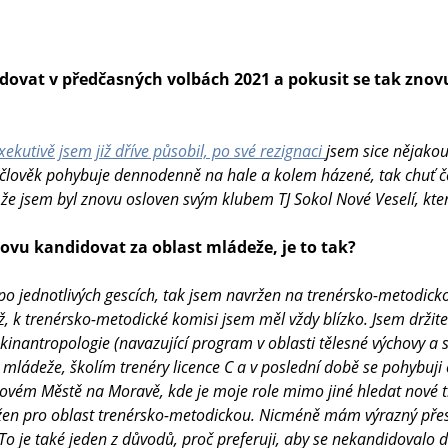
dovat v předčasných volbách 2021 a pokusit se tak znovu
xekutivě jsem již dříve působil, po své rezignaci
jsem sice nějako
 člověk pohybuje dennodenně na hale a kolem házené, tak chuť 
, že jsem byl znovu osloven svým klubem TJ Sokol Nové Veselí, k
vu kandidovat za oblast mládeže, je to tak?
 po jednotlivých gescích, tak jsem navržen na trenérsko-metodick
ž, k trenérsko-metodické komisi jsem měl vždy blízko. Jsem drži
inantropologie (navazující program v oblasti tělesné výchovy a 
ládeže, školím trenéry licence C a v poslední době se pohybuji č
ovém Městě na Moravě, kde je moje role mimo jiné hledat nové t
žen pro oblast trenérsko-metodickou. Nicméně mám výrazný přes
 je také jeden z důvodů, proč preferuji, aby se nekandidovalo do