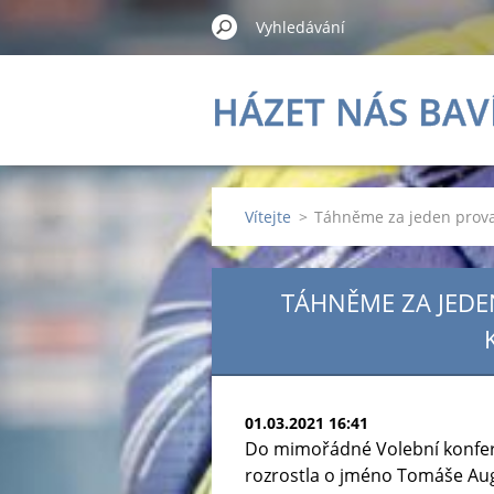
HÁZET NÁS BAV
Vítejte
>
Táhněme za jeden provaz
TÁHNĚME ZA JEDEN
01.03.2021 16:41
Do mimořádné Volební konferen
rozrostla o jméno Tomáše Aug