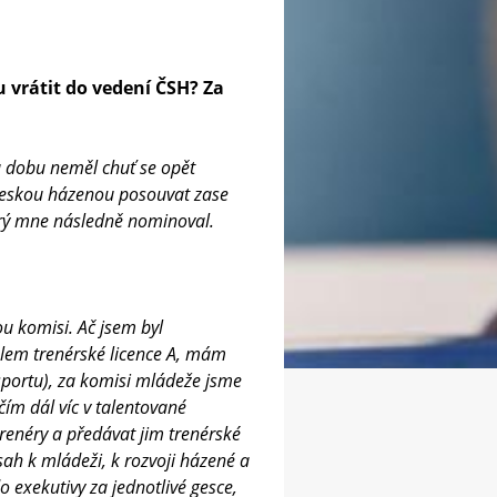
 vrátit do vedení ČSH? Za
u dobu neměl chuť se opět
českou házenou posouvat zase
terý mne následně nominoval.
ou komisi. Ač jsem byl
telem trenérské licence A, mám
sportu), za komisi mládeže jsme
ím dál víc v talentované
renéry a předávat jim trenérské
ah k mládeži, k rozvoji házené a
 exekutivy za jednotlivé gesce,