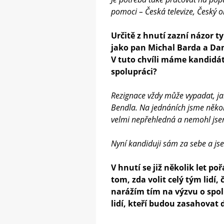
pomoci – Česká televize, Český o
Určitě z hnutí zazní názor typ
jako pan Michal Barda a Dan
V tuto chvíli máme kandidát
spolupráci?
Rezignace vždy může vypadat, jak
Bendla. Na jednáních jsme několi
velmi nepřehledná a nemohl jse
Nyní kandiduji sám za sebe a js
V hnutí se již několik let p
tom, zda volit celý tým lidí, 
narážím tím na výzvu o spol
lidí, kteří budou zasahovat