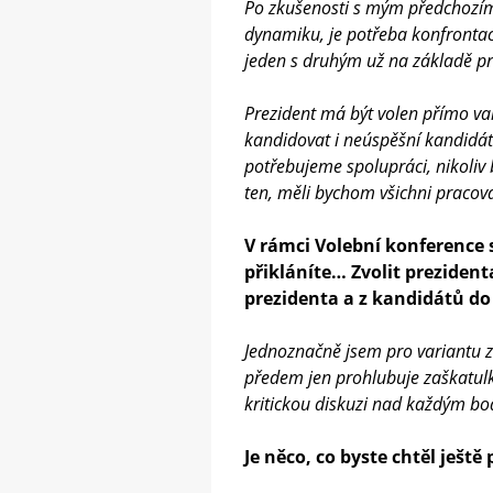
Po zkušenosti s mým předchozím
dynamiku, je potřeba konfrontac
jeden s druhým už na základě pr
Prezident má být volen přímo v
kandidovat i neúspěšní kandidáti
potřebujeme spolupráci, nikoliv
ten, měli bychom všichni praco
V rámci Volební konference 
přikláníte… Zvolit prezident
prezidenta a z kandidátů do
Jednoznačně jsem pro variantu zv
předem jen prohlubuje zaškatulk
kritickou diskuzi nad každým bod
Je něco, co byste chtěl ješt