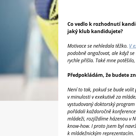
Co vedlo k rozhodnutí kandi
jaký klub kandidujete?
Motivace se nehledala těžko.
V e
podobně angažovat, ale když se
rychle přišla. Také mne potěšilo
Předpokládám, že budete zno
Není to tak, pokud se bude volit
v minulosti v exekutivě za mláde
vystudovaný doktorský program k
pořádali každoročně konference m
mládeži, rozjíždíme házenou v N
know-how. I proto jsem byl navr
k mládežnickým reprezentacím. To