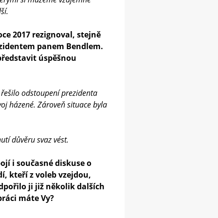
ší.
roce 2017 rezignoval, stejně
prezidentem panem Bendlem.
 představit úspěšnou
e řešilo odstoupení prezidenta
voj házené. Zároveň situace byla
tí důvěru svaz vést.
ojí i současné diskuse o
dí, kteří z voleb vzejdou,
řilo ji již několik dalších
práci máte Vy?