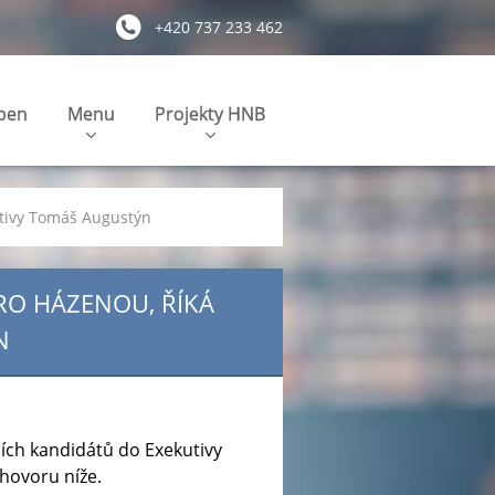
+420 737 233 462
pen
Menu
Projekty HNB
utivy Tomáš Augustýn
PRO HÁZENOU, ŘÍKÁ
N
cích kandidátů do Exekutivy
zhovoru níže.