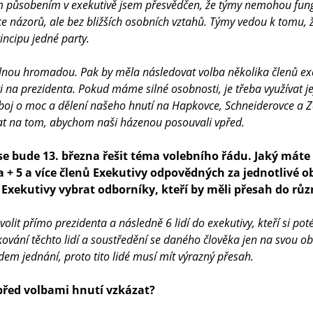
 působením v exekutivě jsem přesvědčen, že týmy nemohou fun
e názorů, ale bez bližších osobních vztahů. Týmy vedou k tomu, 
incipu jedné party.
alnou hromadou. Pak by měla následovat volba několika členů e
 na prezidenta. Pokud máme silné osobnosti, je třeba využívat je
 boj o moc a dělení našeho hnutí na Hapkovce, Schneiderovce a Z
vat na tom, abychom naši házenou posouvali vpřed.
se bude 13. března řešit téma volebního řádu. Jaký máte
a + 5 a více členů Exekutivy odpovědných za jednotlivé ob
 Exekutivy vybrat odborníky, kteří by měli přesah do růz
olit přímo prezidenta a následně 6 lidí do exekutivy, kteří si po
ování těchto lidí a soustředění se daného člověka jen na svou o
em jednání, proto tito lidé musí mít výrazný přesah.
ě před volbami hnutí vzkázat?