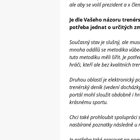
ale aby se volil prezident a x čle
Je dle Vašeho názoru trenér
potřeba jednat o určitých 
Současný stav je slušný, ale mus
mnoha oddílů se metodika vůbec 
tuto metodiku měli šířit. Je potře
hráči, kteří ale bez kvalitních tr
Druhou oblastí je elektronický po
trenérský deník (vedení docházky
portál mohl sloužit obdobně i hr
krásnému sportu.
Chci také prohloubit spolupráci 
nasbírané poznatky následně u ná
Je potřeba také pracovat na pop