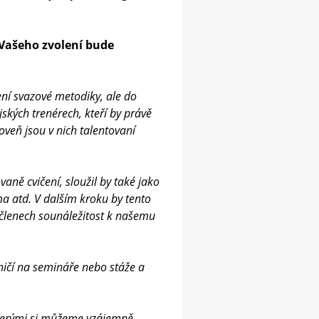
 Vašeho zvolení bude
ení svazové metodiky, ale do
ských trenérech, kteří by právě
roveň jsou v nich talentovaní
aně cvičení, sloužil by také jako
ma atd. V dalším kroku by tento
h členech sounáležitost k našemu
aničí na semináře nebo stáže a
 kterými si můžeme vzájemně