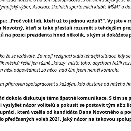
lympijský výbor, Asociace školních sportovních klubů, MŠMT a dal
u: „Proč volit lidi, kteří už to jednou vzdali?“. Vy jste v 
 Novotný, kteří si také přestali rozumět s tehdejším 
ů na pozici prezidenta hned několik, s kým si dokážete
o že se vzdáváte. Za mojí rezignací stála tehdejší situace, kdy s
k měsíců řešili jen různé „kauzy“ místo toho, abychom řešili roz
m nést odpovědnost za něco, nad čím jsem neměl kontrolu.
em připraven spolupracovat s každým, kdo dostane od našeho hnu
ořád dokola diskutuje téma špatné komunikace. S tím se p
či vyslyšet názor volitelů a pokusit se postavit tým až z li
upráci, která vzešla od kandidáta Dana Novotného a podpo
 do předčasných voleb 2021. Jaký názor na takovou spolu