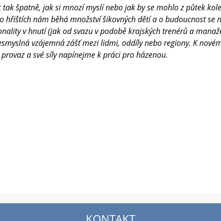
tak špatně, jak si mnozí myslí nebo jak by se mohlo z půtek ko
po hřištích nám běhá množství šikovných dětí a o budoucnost se 
ality v hnutí (jak od svazu v podobě krajských trenérů a manaže
nesmyslná vzájemná zášť mezi lidmi, oddíly nebo regiony. K novém
 provaz a své síly napínejme k práci pro házenou.
KONTAKT