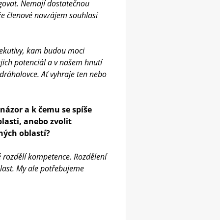
govat. Nemají dostatečnou
že členové navzájem souhlasí
xekutivy, kam budou moci
jich potenciál a v našem hnutí
dráhalovce. Ať vyhraje ten nebo
 názor a k čemu se spíše
lasti, anebo zvolit
ných oblastí?
té rozdělí kompetence. Rozdělení
blast. My ale potřebujeme