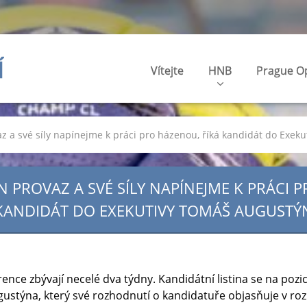
Í
Vítejte
HNB
Prague O
 a své síly napínejme k práci pro házenou, říká kandidát do Exek
 PROVAZ A SVÉ SÍLY NAPÍNEJME K PRÁCI 
KANDIDÁT DO EXEKUTIVY TOMÁŠ AUGUSTÝ
ce zbývají necelé dva týdny. Kandidátní listina se na pozi
ustýna, který své rozhodnutí o kandidatuře objasňuje v ro