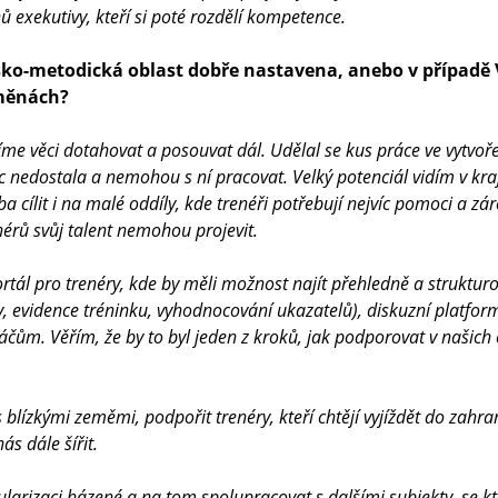
nů exekutivy, kteří si poté rozdělí kompetence.
sko-metodická oblast dobře nastavena, anebo v případě
změnách?
íme věci dotahovat a posouvat dál. Udělal se kus práce ve vytvoř
nedostala a nemohou s ní pracovat. Velký potenciál vidím v kraj
ba cílit i na malé oddíly, kde trenéři potřebují nejvíc pomoci a zá
enérů svůj talent nemohou projevit.
rtál pro trenéry, kde by měli možnost najít přehledně a strukturov
, evidence tréninku, vyhodnocování ukazatelů), diskuzní platfor
áčům. Věřím, že by to byl jeden z kroků, jak podporovat v našic
s blízkými zeměmi, podpořit trenéry, kteří chtějí vyjíždět do zahr
s dále šířit.
ularizaci házené a na tom spolupracovat s dalšími subjekty, se