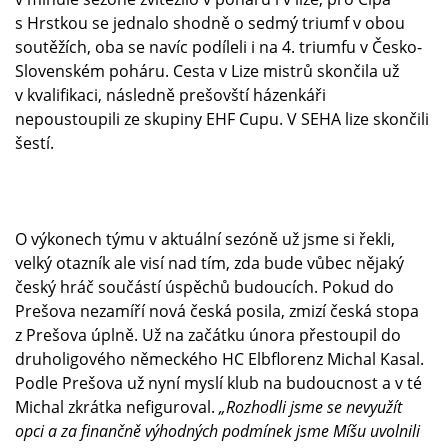
s Hrstkou se jednalo shodně o sedmý triumf v obou
soutěžích, oba se navíc podíleli i na 4. triumfu v Česko-
Slovenském poháru. Cesta v Lize mistrů skončila už
v kvalifikaci, následně prešovští házenkáři
nepoustoupili ze skupiny EHF Cupu. V SEHA lize skončili
šestí.
O výkonech týmu v aktuální sezóně už jsme si řekli,
velký otazník ale visí nad tím, zda bude vůbec nějaký
český hráč součástí úspěchů budoucích. Pokud do
Prešova nezamíří nová česká posila, zmizí česká stopa
z Prešova úplně. Už na začátku února přestoupil do
druholigového německého HC Elbflorenz Michal Kasal.
Podle Prešova už nyní myslí klub na budoucnost a v té
Michal zkrátka nefiguroval.
„Rozhodli jsme se nevyužít
opci a za finančně výhodných podmínek jsme Míšu uvolnili