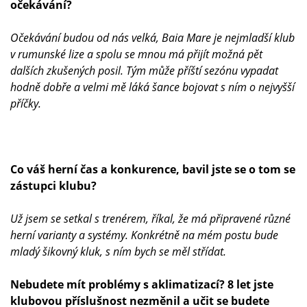
očekávání?
Očekávání budou od nás velká, Baia Mare je nejmladší klub
v rumunské lize a spolu se mnou má přijít možná pět
dalších zkušených posil. Tým může příští sezónu vypadat
hodně dobře a velmi mě láká šance bojovat s ním o nejvyšší
příčky.
Co váš herní čas a konkurence, bavil jste se o tom se
zástupci klubu?
Už jsem se setkal s trenérem, říkal, že má připravené různé
herní varianty a systémy. Konkrétně na mém postu bude
mladý šikovný kluk, s ním bych se měl střídat.
Nebudete mít problémy s aklimatizací? 8 let jste
klubovou příslušnost nezměnil a učit se budete