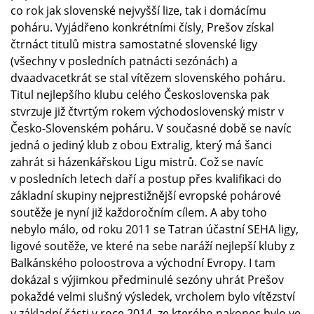
co rok jak slovenské nejvyšší lize, tak i domácímu
poháru. Vyjádřeno konkrétními čísly, Prešov získal
čtrnáct titulů mistra samostatné slovenské ligy
(všechny v posledních patnácti sezónách) a
dvaadvacetkrát se stal vítězem slovenského poháru.
Titul nejlepšího klubu celého Československa pak
stvrzuje již čtvrtým rokem východoslovenský mistr v
Česko-Slovenském poháru. V současné době se navíc
jedná o jediný klub z obou Extralig, který má šanci
zahrát si házenkářskou Ligu mistrů. Což se navíc
v posledních letech daří a postup přes kvalifikaci do
základní skupiny nejprestižnější evropské pohárové
soutěže je nyní již každoročním cílem. A aby toho
nebylo málo, od roku 2011 se Tatran účastní SEHA ligy,
ligové soutěže, ve které na sebe naráží nejlepší kluby z
Balkánského poloostrova a východní Evropy. I tam
dokázal s výjimkou předminulé sezóny uhrát Prešov
pokaždé velmi slušný výsledek, vrcholem bylo vítězství
v základní části v roce 2014, ze kterého nakonec bylo ve