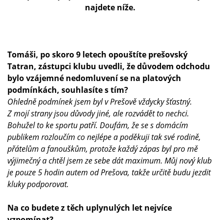
najdete níže.
Tomáši, po skoro 9 letech opouštíte prešovský
Tatran, zástupci klubu uvedli, že důvodem odchodu
bylo vzájemné nedomluvení se na platových
podmínkách, souhlasíte s tím?
Ohledně podmínek jsem byl v Prešově vždycky šťastný.
Z mojí strany jsou důvody jiné, ale rozvádět to nechci.
Bohužel to ke sportu patří. Doufám, že se s domácím
publikem rozloučím co nejlépe a poděkuji tak své rodině,
přátelům a fanouškům, protože každý zápas byl pro mě
výjimečný a chtěl jsem ze sebe dát maximum. Můj nový klub
je pouze 5 hodin autem od Prešova, takže určitě budu jezdit
kluky podporovat.
Na co budete z těch uplynulých let nejvíce
vzpomínat?