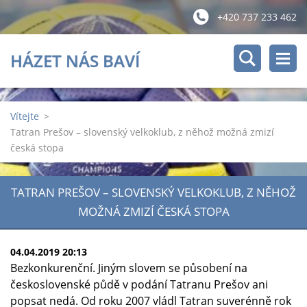
+420 737 233 462
HÁZET NÁS BAVÍ
Vítejte
>
Tatran Prešov – slovenský velkoklub, z něhož možná zmizí
česká stopa
TATRAN PREŠOV – SLOVENSKÝ VELKOKLUB, Z NĚHOŽ
MOŽNÁ ZMIZÍ ČESKÁ STOPA
04.04.2019 20:13
Bezkonkurenční. Jiným slovem se působení na
československé půdě v podání Tatranu Prešov ani
popsat nedá. Od roku 2007 vládl Tatran suverénně rok