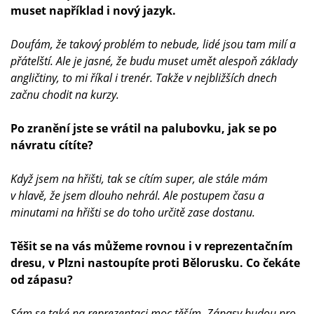
muset například i nový jazyk.
Doufám, že takový problém to nebude, lidé jsou tam milí a
přátelští. Ale je jasné, že budu muset umět alespoň základy
angličtiny, to mi říkal i trenér. Takže v nejbližších dnech
začnu chodit na kurzy.
Po zranění jste se vrátil na palubovku, jak se po
návratu cítíte?
Když jsem na hřišti, tak se cítím super, ale stále mám
v hlavě, že jsem dlouho nehrál. Ale postupem času a
minutami na hřišti se do toho určitě zase dostanu.
Těšit se na vás můžeme rovnou i v reprezentačním
dresu, v Plzni nastoupíte proti Bělorusku. Co čekáte
od zápasu?
Sám se také na reprezentaci moc těším. Zápasy budou pro