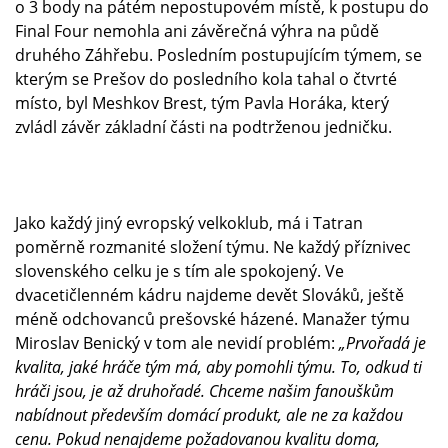
o 3 body na pátém nepostupovém místě, k postupu do
Final Four nemohla ani závěrečná výhra na půdě
druhého Záhřebu. Posledním postupujícím týmem, se
kterým se Prešov do posledního kola tahal o čtvrté
místo, byl Meshkov Brest, tým Pavla Horáka, který
zvládl závěr základní části na podtrženou jedničku.
Jako každý jiný evropský velkoklub, má i Tatran
poměrně rozmanité složení týmu. Ne každý příznivec
slovenského celku je s tím ale spokojený. Ve
dvacetičlenném kádru najdeme devět Slováků, ještě
méně odchovanců prešovské házené. Manažer týmu
Miroslav Benický v tom ale nevidí problém:
„Prvořadá je
kvalita, jaké hráče tým má, aby pomohli týmu. To, odkud ti
hráči jsou, je až druhořadé. Chceme našim fanouškům
nabídnout především domácí produkt, ale ne za každou
cenu. Pokud nenajdeme požadovanou kvalitu doma,