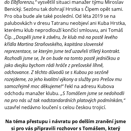
do Elbflorenzu,“
vysvětlil situaci manažer týmu Miroslav
Benický. Sezónu tak dohrají Hrstka s Čípem opět sami.
Pro oba bude ale také poslední. Od léta 2019 se na
palubovkách v dresu Tatranu neobjeví ani Kuba Hrstka,
kterému klub neprodlouží končící smlouvu, ani Tomáš
Číp.
„Dospěli jsme k závěru, že klub má na postě levého
křídla Martina Straňovského, kapitána slovenské
reprezentace, se kterým jsme teď uzavřeli tříletý kontrakt.
Rozhodli jsme se, že on bude na tomto postě jedničkou a
jako dvojku bychom rádi hráče z prešovské líhně,
odchovance. Z těchto důvodů se s Kubou po sezóně
rozejdeme, za jeho kvalitní výkony a služby pro Prešov mu
samozřejmě moc děkujeme!“
řekl na adresu Kubova
odchodu manažer klubu.
„S Tomášem jsme se nedohodli
na pro nás už tak nadstandardních platových podmínkám,“
uzavřel nedávno loučení s celou českou trojicí.
Na téma přestupu i návratu po delším zranění jsme
si pro vás připravili rozhovor s Tomášem, který