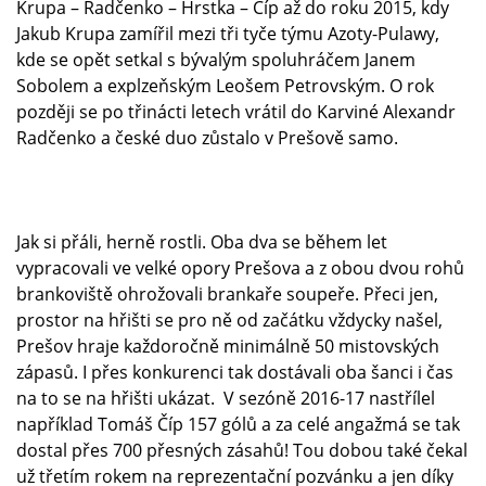
Krupa – Radčenko – Hrstka – Číp až do roku 2015, kdy
Jakub Krupa zamířil mezi tři tyče týmu Azoty-Pulawy,
kde se opět setkal s bývalým spoluhráčem Janem
Sobolem a explzeňským Leošem Petrovským. O rok
později se po třinácti letech vrátil do Karviné Alexandr
Radčenko a české duo zůstalo v Prešově samo.
Jak si přáli, herně rostli. Oba dva se během let
vypracovali ve velké opory Prešova a z obou dvou rohů
brankoviště ohrožovali brankaře soupeře. Přeci jen,
prostor na hřišti se pro ně od začátku vždycky našel,
Prešov hraje každoročně minimálně 50 mistovských
zápasů. I přes konkurenci tak dostávali oba šanci i čas
na to se na hřišti ukázat. V sezóně 2016-17 nastřílel
například Tomáš Číp 157 gólů a za celé angažmá se tak
dostal přes 700 přesných zásahů! Tou dobou také čekal
už třetím rokem na reprezentační pozvánku a jen díky