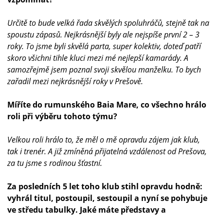
Určitě to bude velká řada skvělých spoluhráčů, stejně tak na
spoustu zápasů. Nejkrásnější byly ale nejspíše první 2 – 3
roky. To jsme byli skvělá parta, super kolektiv, doteď patří
skoro všichni tihle kluci mezi mé nejlepší kamarády. A
samozřejmě jsem poznal svoji skvělou manželku. To bych
zařadil mezi nejkrásnější roky v Prešově.
Míříte do rumunského Baia Mare, co všechno hrálo
roli při výběru tohoto týmu?
Velkou roli hrálo to, že měl o mě opravdu zájem jak klub,
tak i trenér. A již zmíněná přijatelná vzdálenost od Prešova,
za tu jsme s rodinou šťastní.
Za posledních 5 let toho klub stihl opravdu hodně:
vyhrál titul, postoupil, sestoupil a nyní se pohybuje
ve středu tabulky. Jaké máte představy a