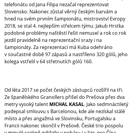
telefonátu od Jana Filipa nezačal reprezentovat
Slovensko. Nakonec zůstal věrný českým barvám a
hned na svém prvním šampionátu, mistrovství Evropy
2018, se stal 4. nejlepším střelcem týmu. Jakub Hrstka
podobné problémy naštěstí řešit nemusel a rok co rok
jezdil pravidelně na reprezentační srazy i na
šampionáty. Za reprezentaci má Kuba odehráno
v součastné době 97 zápasů a nastříleno 320 gólů, jeho
kolega vstřelil v 64 střetnutích gólů 160.
Od léta 2017 se počet českých zástupců rozšířil na tři.
Ze španělského Granollers přišel do Prešova přes dva
metry vysoký talent
MICHAL KASAL
. Jako sedmnáctiletý
podepsal smlouvu s Barcelonou, kde ale nezískal stálé
místo a přes angažmá ve Slovinsku, Portugalsku a
Francii nakonec skončil v Prešově. České trio pospolu
v minulé sezóně zvítězilo v poháru i v lize, pro Čípa