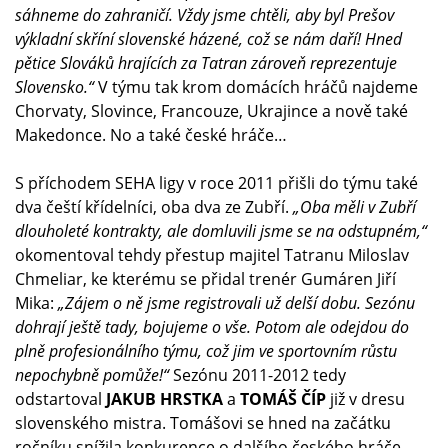
sáhneme do zahraničí. Vždy jsme chtěli, aby byl Prešov
výkladní skříní slovenské házené, což se nám daří! Hned
pětice Slováků hrajících za Tatran zároveň reprezentuje
Slovensko.“
V týmu tak krom domácích hráčů najdeme
Chorvaty, Slovince, Francouze, Ukrajince a nově také
Makedonce. No a také české hráče…
S příchodem SEHA ligy v roce 2011 přišli do týmu také
dva čeští křídelníci, oba dva ze Zubří.
„Oba měli v Zubří
dlouholeté kontrakty, ale domluvili jsme se na odstupném,“
okomentoval tehdy přestup majitel Tatranu Miloslav
Chmeliar, ke kterému se přidal trenér Gumáren Jiří
Mika:
„Zájem o ně jsme registrovali už delší dobu. Sezónu
dohrají ještě tady, bojujeme o vše. Potom ale odejdou do
plně profesionálního týmu, což jim ve sportovním růstu
nepochybně pomůže!“
Sezónu 2011-2012 tedy
odstartoval
JAKUB HRSTKA
a
TOMÁŠ ČÍP
již v dresu
slovenského mistra. Tomášovi se hned na začátku
ročníku snížila konkurence o dalšího českého hráče