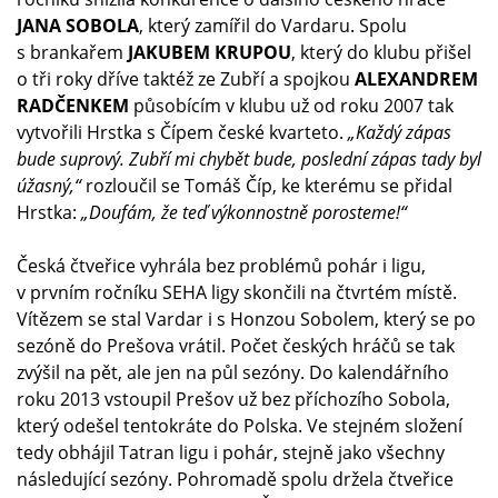
JANA SOBOLA
, který zamířil do Vardaru. Spolu
s brankařem
JAKUBEM KRUPOU
, který do klubu přišel
o tři roky dříve taktéž ze Zubří a spojkou
ALEXANDREM
RADČENKEM
působícím v klubu už od roku 2007 tak
vytvořili Hrstka s Čípem české kvarteto.
„Každý zápas
bude suprový. Zubří mi chybět bude, poslední zápas tady byl
úžasný,“
rozloučil se Tomáš Číp, ke kterému se přidal
Hrstka:
„Doufám, že teď výkonnostně porosteme!“
Česká čtveřice vyhrála bez problémů pohár i ligu,
v prvním ročníku SEHA ligy skončili na čtvrtém místě.
Vítězem se stal Vardar i s Honzou Sobolem, který se po
sezóně do Prešova vrátil. Počet českých hráčů se tak
zvýšil na pět, ale jen na půl sezóny. Do kalendářního
roku 2013 vstoupil Prešov už bez příchozího Sobola,
který odešel tentokráte do Polska. Ve stejném složení
tedy obhájil Tatran ligu i pohár, stejně jako všechny
následující sezóny. Pohromadě spolu držela čtveřice