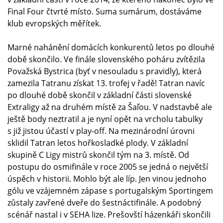
Final Four čtvrté místo. Suma sumárum, dostáváme
klub evropských měřítek.
Marné nahánění domácích konkurentů letos po dlouhé
době skončilo. Ve finále slovenského poháru zvítězila
Považská Bystrica (byť v nesouladu s pravidly), která
zamezila Tatranu získat 13. trofej v řadě! Tatran navíc
po dlouhé době skončil v základní části slovenské
Extraligy až na druhém místě za Šaľou. V nadstavbě ale
ještě body neztratil a je nyní opět na vrcholu tabulky
s již jistou účastí v play-off. Na mezinárodní úrovni
sklidil Tatran letos hořkosladké plody. V základní
skupině C Ligy mistrů skončil tým na 3. místě. Od
postupu do osmifinále v roce 2005 se jedná o největší
úspěch v historii. Mohlo být ale líp. Jen vinou jednoho
gólu ve vzájemném zápase s portugalským Sportingem
zůstaly zavřené dveře do šestnáctifinále. A podobný
scénář nastal i v SEHA lize. Prešovští házenkáři skončili