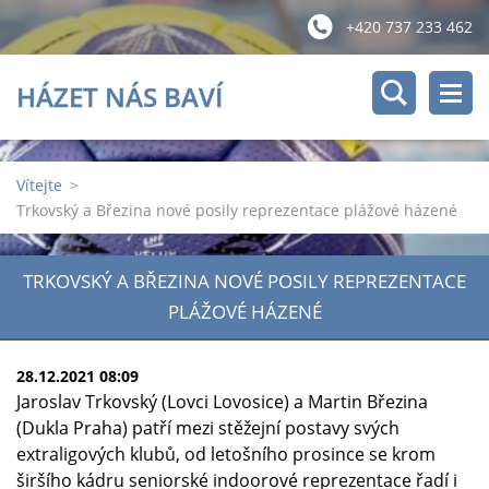
+420 737 233 462
HÁZET NÁS BAVÍ
Vítejte
>
Trkovský a Březina nové posily reprezentace plážové házené
TRKOVSKÝ A BŘEZINA NOVÉ POSILY REPREZENTACE
PLÁŽOVÉ HÁZENÉ
28.12.2021 08:09
Jaroslav Trkovský (Lovci Lovosice) a Martin Březina
(Dukla Praha) patří mezi stěžejní postavy svých
extraligových klubů, od letošního prosince se krom
širšího kádru seniorské indoorové reprezentace řadí i