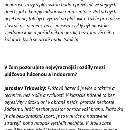
nenaruší, srazy s plážovkou budou převážně ve stejných
dnech, jako kempy indoorové reprezentace. Pokud bych
nejel na ně, tak bych vyrazil na plážovku. Takže pro mě se
vlastně nic nemění, navíc já jsem zvyklý být neustále
v jednom kole a pořád někam jezdit, bez toho věčného
kolotoče bych se určitě nudil. (smích)
V čem pozorujete nejvýraznější rozdíly mezi
plážovou házenou a indoorem?
Jaroslav Trkovský:
Plážová házená je více o taktice a
technice, než o síle a rychlosti. V klasické házené to bez
agresivity v útoku ani v obraně nejde, protože nechcete
žádnému hráči nechat prostor ohrozit vaši bránu. Plážovka
je ale bezkontaktní sport, je to v ní více o nastavené
strategii, koho naopak vystřelit necháte. V útoku zase