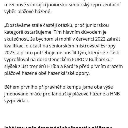
mezi nově vznikající juniorsko-seniorský reprezentační
výběr plážové házené.
„Dostáváme stále častěji otázku, proč juniorskou
kategorii ostaršujeme. Tím hlavním důvodem je
skutečnost, že bychom si mohli v červenci 2022 zahrát
kvalifikaci o účast na seniorském mistrovství Evropy
2023, a proto potřebujeme posílit tým, který se z části
vyprofiloval na dorosteneckém EURO v Bulharsku,“
slyšeli z úst trenérů Hríba a Faráře před prvním srazem
plážové házené obě házenkářské opory.
Během prvního přípravného kempu jsme oba výše
jmenované hráče pro fanoušky plážové házené a HNB
vyzpovídali.