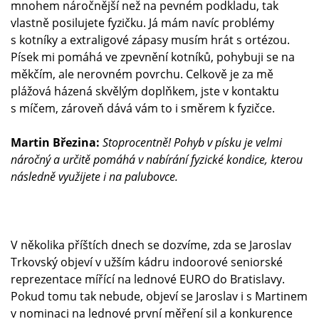
mnohem náročnější než na pevném podkladu, tak
vlastně posilujete fyzičku. Já mám navíc problémy
s kotníky a extraligové zápasy musím hrát s ortézou.
Písek mi pomáhá ve zpevnění kotníků, pohybuji se na
měkčím, ale nerovném povrchu. Celkově je za mě
plážová házená skvělým doplňkem, jste v kontaktu
s míčem, zároveň dává vám to i směrem k fyzičce.
Martin Březina:
Stoprocentně! Pohyb v písku je velmi
náročný a určitě pomáhá v nabírání fyzické kondice, kterou
následně využijete i na palubovce.
V několika příštích dnech se dozvíme, zda se Jaroslav
Trkovský objeví v užším kádru indoorové seniorské
reprezentace mířící na lednové EURO do Bratislavy.
Pokud tomu tak nebude, objeví se Jaroslav i s Martinem
v nominaci na lednové první měření sil a konkurence