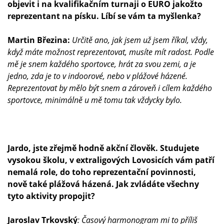
objevit i na kvalifikačním turnaji o EURO jakožto
reprezentant na písku. Líbí se vám ta myšlenka?
Martin Březina:
Určitě ano, jak jsem už jsem říkal, vždy,
když máte možnost reprezentovat, musíte mít radost. Podle
mě je snem každého sportovce, hrát za svou zemi, a je
jedno, zda je to v indoorové, nebo v plážové házené.
Reprezentovat by mělo být snem a zároveň i cílem každého
sportovce, minimálně u mě tomu tak vždycky bylo.
Jardo, jste zřejmě hodně akční člověk. Studujete
vysokou školu, v extraligových Lovosicích vám patří
nemalá role, do toho reprezentační povinnosti,
nově také plážová házená. Jak zvládáte všechny
tyto aktivity propojit?
Jaroslav Trkovský
:
Časový harmonogram mi to příliš