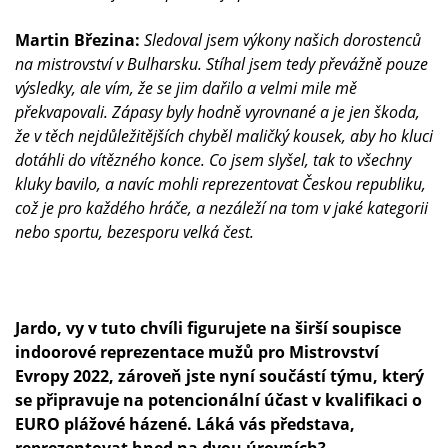
Martin Březina:
Sledoval jsem výkony našich dorostenců
na mistrovství v Bulharsku. Stíhal jsem tedy převážně pouze
výsledky, ale vím, že se jim dařilo a velmi mile mě
překvapovali. Zápasy byly hodně vyrovnané a je jen škoda,
že v těch nejdůležitějších chyběl maličký kousek, aby ho kluci
dotáhli do vítězného konce. Co jsem slyšel, tak to všechny
kluky bavilo, a navíc mohli reprezentovat Českou republiku,
což je pro každého hráče, a nezáleží na tom v jaké kategorii
nebo sportu, bezesporu velká čest.
Jardo, vy v tuto chvíli figurujete na širší soupisce
indoorové reprezentace mužů pro Mistrovství
Evropy 2022, zároveň jste nyní součástí týmu, který
se připravuje na potencionální účast v kvalifikaci o
EURO plážové házené. Láká vás představa,