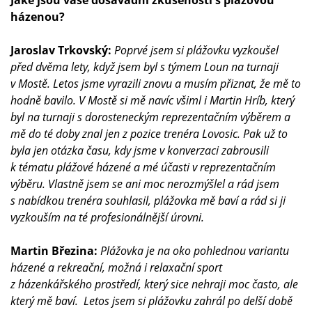
Jaké jsou vaše dosavadní zkušenosti s plážovou
házenou?
Jaroslav Trkovský:
Poprvé jsem si plážovku vyzkoušel
před dvěma lety, když jsem byl s týmem Loun na turnaji
v Mostě. Letos jsme vyrazili znovu a musím přiznat, že mě to
hodně bavilo. V Mostě si mě navíc všiml i Martin Hríb, který
byl na turnaji s dorosteneckým reprezentačním výběrem a
mě do té doby znal jen z pozice trenéra Lovosic. Pak už to
byla jen otázka času, kdy jsme v konverzaci zabrousili
k tématu plážové házené a mé účasti v reprezentačním
výběru. Vlastně jsem se ani moc nerozmýšlel a rád jsem
s nabídkou trenéra souhlasil, plážovka mě baví a rád si ji
vyzkouším na té profesionálnější úrovni.
Martin Březina:
Plážovka je na oko pohlednou variantu
házené a rekreační, možná i relaxační sport
z házenkářského prostředí, který sice nehraji moc často, ale
který mě baví. Letos jsem si plážovku zahrál po delší době