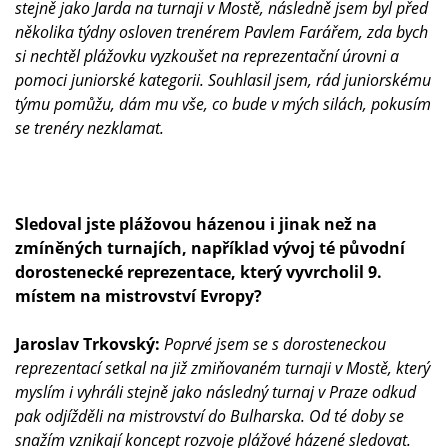
stejně jako Jarda na turnaji v Mostě, následně jsem byl před
několika týdny osloven trenérem Pavlem Farářem, zda bych
si nechtěl plážovku vyzkoušet na reprezentační úrovni a
pomoci juniorské kategorii. Souhlasil jsem, rád juniorskému
týmu pomůžu, dám mu vše, co bude v mých silách, pokusím
se trenéry nezklamat.
Sledoval jste plážovou házenou i jinak než na
zmíněných turnajích, například vývoj té původní
dorostenecké reprezentace, který vyvrcholil 9.
místem na mistrovství Evropy?
Jaroslav Trkovský:
Poprvé jsem se s dorosteneckou
reprezentací setkal na již zmiňovaném turnaji v Mostě, který
myslím i vyhráli stejně jako následný turnaj v Praze odkud
pak odjížděli na mistrovství do Bulharska. Od té doby se
snažím vznikají koncept rozvoje plážové házené sledovat.