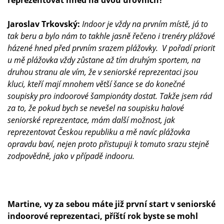
reprezentovat hned na dvou úrovních?
Jaroslav Trkovský:
Indoor je vždy na prvním místě, já to
tak beru a bylo nám to takhle jasně řečeno i trenéry plážové
házené hned před prvním srazem plážovky. V pořadí priorit
u mě plážovka vždy zůstane až tím druhým sportem, na
druhou stranu ale vím, že v seniorské reprezentaci jsou
kluci, kteří mají mnohem větší šance se do konečné
soupisky pro indoorové šampionáty dostat. Takže jsem rád
za to, že pokud bych se nevešel na soupisku halové
seniorské reprezentace, mám další možnost, jak
reprezentovat Českou republiku a mě navíc plážovka
opravdu baví, nejen proto přistupuji k tomuto srazu stejně
zodpovědně, jako v případě indooru.
Martine, vy za sebou máte již první start v seniorské
indoorové reprezentaci, příští rok byste se mohl