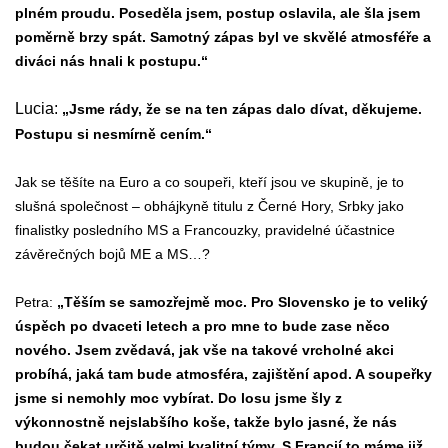
plném proudu. Poseděla jsem, postup oslavila, ale šla jsem
poměrně brzy spát. Samotný zápas byl ve skvělé atmosféře a
diváci nás hnali k postupu.“
Lucia:
„Jsme rády, že se na ten zápas dalo dívat, děkujeme.
Postupu si nesmírně cením.“
Jak se těšíte na Euro a co soupeři, kteří jsou ve skupině, je to
slušná společnost – obhájkyně titulu z Černé Hory, Srbky jako
finalistky posledního MS a Francouzky, pravidelné účastnice
závěrečných bojů ME a MS…?
Petra:
„Těším se samozřejmě moc. Pro Slovensko je to veliký
úspěch po dvaceti letech a pro mne to bude zase něco
nového. Jsem zvědavá, jak vše na takové vrcholné akci
probíhá, jaká tam bude atmosféra, zajištění apod. A soupeřky
jsme si nemohly moc vybírat. Do losu jsme šly z
výkonnostně nejslabšího koše, takže bylo jasné, že nás
budou čekat určitě velmi kvalitní týmy. S Francií to máme již