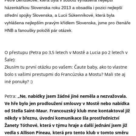
házenkářkou Slovenska roku 2013 a obsadila i pozici nejlepší
střední spojky Slovenska, a Lucii Súkenníkové, která byla
vyhlášena nejlepším pravým křídlem Slovenska, jsme pro čtenáře
HNB a fanoušky položili pár otázek.
O přestupu (Petra po 3,5 letech v Mostě a Lucia po 2 letech v
Šale):
Zkusím tu první otázku po vašem: Čaute baby, ako to vlastne
bolo s vašimi prestupmi do Francúzska a Mostu? Mali ste aj
iné ponuky? :)
Petra:
„Ne, nabídky jsem žádné jiné neměla a nezvažovala.
Ve hře bylo jen prodloužení smlouvy v Mostě nebo nabídka
od Stella Saint-Maur. Francouzský klub mne kontaktoval již
někdy v březnu, úvodní komunikace šla prostřednictví
Žanety Tóthové, která v týmu hraje a další jednání jsem již
vedla s Allison Pineau, která pro tento klub v tomto směru