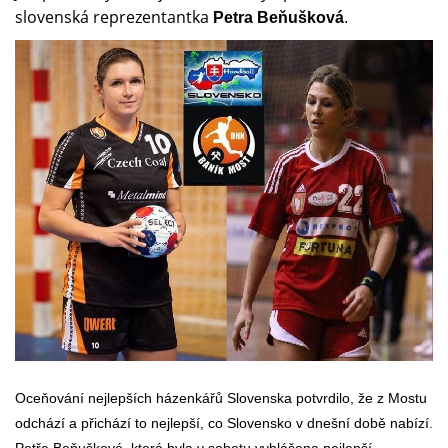
slovenská reprezentantka
Petra Beňušková
.
Oceňování nejlepších házenkářů Slovenska potvrdilo, že z Mostu
odchází a přichází to nejlepší, co Slovensko v dnešní době nabízí.
Petře Beňuškové, která byla v sobotu vyhlášena nejlepší