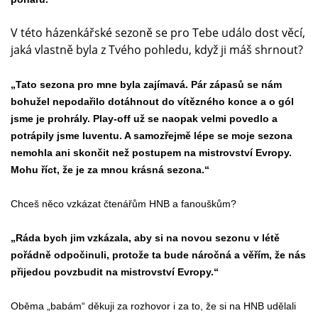
V této házenkářské sezoně se pro Tebe událo dost věcí,
jaká vlastně byla z Tvého pohledu, když ji máš shrnout?
„Tato sezona pro mne byla zajímavá. Pár zápasů se nám
bohužel nepodařilo dotáhnout do vítězného konce a o gól
jsme je prohrály. Play-off už se naopak velmi povedlo a
potrápily jsme Iuventu. A samozřejmě lépe se moje sezona
nemohla ani skončit než postupem na mistrovství Evropy.
Mohu říct, že je za mnou krásná sezona.“
Chceš něco vzkázat čtenářům HNB a fanouškům?
„Ráda bych jim vzkázala, aby si na novou sezonu v létě
pořádně odpočinuli, protože ta bude náročná a věřím, že nás
přijedou povzbudit na mistrovství Evropy.“
Oběma „babám“ děkuji za rozhovor i za to, že si na HNB udělali