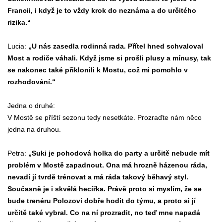
Francii, i když je to vždy krok do neznáma a do určitého
rizika.“
Lucia:
„U nás zasedla rodinná rada. Přítel hned schvaloval
Most a rodiče váhali. Když jsme si prošli plusy a mínusy, tak
se nakonec také přiklonili k Mostu, což mi pomohlo v
rozhodování.“
Jedna o druhé:
V Mostě se příští sezonu tedy nesetkáte. Prozraďte nám něco
jedna na druhou.
Petra:
„Suki je pohodová holka do party a určitě nebude mít
problém v Mostě zapadnout. Ona má hrozně házenou ráda,
nevadí jí tvrdě trénovat a má ráda takový běhavý styl.
Současně je i skvělá hecířka. Právě proto si myslím, že se
bude trenéru Polozovi dobře hodit do týmu, a proto si jí
určitě také vybral. Co na ní prozradit, no teď mne napadá