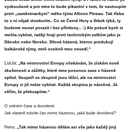
vyzkoušené a pro mne to bude pikantní v tom, že nastoupím
proti „zaměstnankyni“ mého týmu Allison Pineau. Tak třeba
to s ní nějak domluvím.. Co se Černé Hory a Srbek týká, ty
budeme muset porazit i bez přímluvy... :) Ale pokud bych si
mohla vybírat, raději hraji proti technickým celkům jako je
Dánsko nebo Norsko. Silová házená, kterou produkují
balkánské týmy, mně osobně moc nesedí.“
Lucia:
„Na mistrovství Evropy očekávám, že získám nové
zkušenosti a zážitky, které mne posunou zase v házené
vpřed. Soupeři ve skupině jsou těžcí, ale na mistrovství
Evropy si již nelze vybírat. Každá skupina je náročná. Já
věřím, že překvapíme.“
O volném čase a dovolené:
Jak vlastně trávíte čas mimo házenou, jaká bude dovolená?
Petra:
„Tak mimo házenou dělám asi vše jako každý jiný