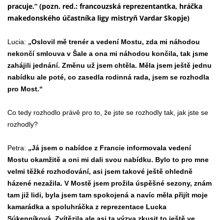
pracuje.“ (pozn. red.: francouzská reprezentantka, hráčka
makedonského účastníka ligy mistryň Vardar Skopje)
Lucia:
„Oslovil mě trenér a vedení Mostu, zda mi náhodou
nekončí smlouva v Šale a ona mi náhodou končila, tak jsme
zahájili jednání. Změnu už jsem chtěla. Měla jsem ještě jednu
nabídku ale poté, co zasedla rodinná rada, jsem se rozhodla
pro Most.“
Co tedy rozhodlo právě pro to, že jste se rozhodly tak, jak jste se
rozhodly?
Petra:
„Já jsem o nabídce z Francie informovala vedení
Mostu okamžitě a oni mi dali svou nabídku. Bylo to pro mne
velmi těžké rozhodování, asi jsem takové ještě ohledně
házené nezažila. V Mostě jsem prožila úspěšné sezony, znám
tam již lidi, byla jsem tam spokojená a navíc měla přijít moje
kamarádka a spoluhráčka z reprezentace Lucka
Súkenníková. Zvítězila ale asi ta výzva zkusit to ještě ve