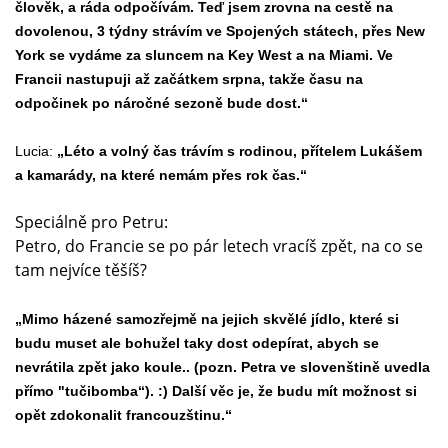
člověk, a ráda odpočívám. Teď jsem zrovna na cestě na
dovolenou, 3 týdny strávím ve Spojených státech, přes New
York se vydáme za sluncem na Key West a na Miami. Ve
Francii nastupuji až začátkem srpna, takže času na
odpočinek po náročné sezoně bude dost.“
Lucia:
„Léto a volný čas trávím s rodinou, přítelem Lukášem
a kamarády, na které nemám přes rok čas.“
Speciálně pro Petru:
Petro, do Francie se po pár letech vracíš zpět, na co se
tam nejvíce těšíš?
„Mimo házené samozřejmě na jejich skvělé jídlo, které si
budu muset ale bohužel taky dost odepírat, abych se
nevrátila zpět jako koule.. (pozn. Petra ve slovenštině uvedla
přímo "tučibomba“). :) Další věc je, že budu mít možnost si
opět zdokonalit francouzštinu.“