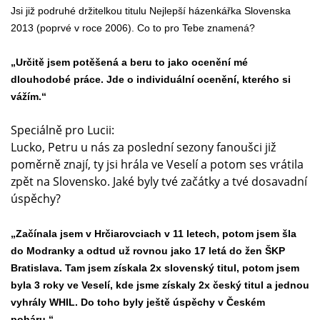
Jsi již podruhé držitelkou titulu Nejlepší házenkářka Slovenska
2013 (poprvé v roce 2006). Co to pro Tebe znamená?
„Určitě jsem potěšená a beru to jako ocenění mé
dlouhodobé práce. Jde o individuální ocenění, kterého si
vážím.“
Speciálně pro Lucii:
Lucko, Petru u nás za poslední sezony fanoušci již
poměrně znají, ty jsi hrála ve Veselí a potom ses vrátila
zpět na Slovensko. Jaké byly tvé začátky a tvé dosavadní
úspěchy?
„Začínala jsem v Hrčiarovciach v 11 letech, potom jsem šla
do Modranky a odtud už rovnou jako 17 letá do žen ŠKP
Bratislava. Tam jsem získala 2x slovenský titul, potom jsem
byla 3 roky ve Veselí, kde jsme získaly 2x český titul a jednou
vyhrály WHIL. Do toho byly ještě úspěchy v Českém
poháru.“