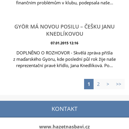
finančním problémům v klubu, podepsala naše...
GYÖR MÁ NOVOU POSILU – ČEŠKU JANU
KNEDLÍKOVOU
07.01.2015 12:16
DOPLNĚNO O ROZHOVOR - Skvělá zpráva přišla
z maďarského Györu, kde poslední půl rok žije naše
reprezentační pravé křídlo, Jana Knedlíková. Po...
1
2
>
>>
KONTAKT
www.hazetnasbavi.cz