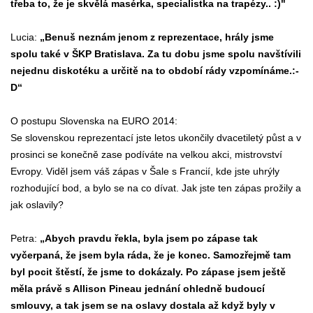
třeba to, že je skvělá masérka, specialistka na trapézy.. :)"
Lucia:
„Benuš neznám jenom z reprezentace, hrály jsme
spolu také v ŠKP Bratislava. Za tu dobu jsme spolu navštívili
nejednu diskotéku a určitě na to období rády vzpomínáme.:-
D“
O postupu Slovenska na EURO 2014:
Se slovenskou reprezentací jste letos ukončily dvacetiletý půst a v
prosinci se konečně zase podíváte na velkou akci, mistrovství
Evropy. Viděl jsem váš zápas v Šale s Francií, kde jste uhrýly
rozhodující bod, a bylo se na co dívat. Jak jste ten zápas prožily a
jak oslavily?
Petra:
„Abych pravdu řekla, byla jsem po zápase tak
vyčerpaná, že jsem byla ráda, že je konec. Samozřejmě tam
byl pocit štěstí, že jsme to dokázaly. Po zápase jsem ještě
měla právě s Allison Pineau jednání ohledně budoucí
smlouvy, a tak jsem se na oslavy dostala až když byly v