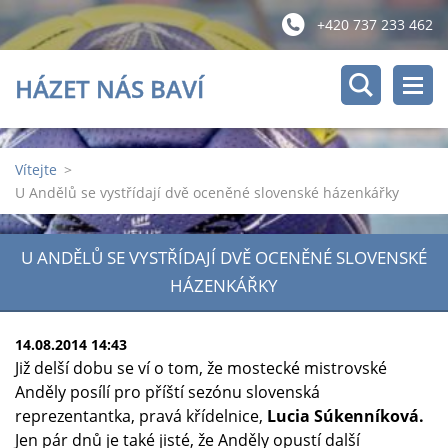
+420 737 233 462
HÁZET NÁS BAVÍ
Vítejte
>
U Andělů se vystřídají dvě oceněné slovenské házenkářky
U ANDĚLŮ SE VYSTŘÍDAJÍ DVĚ OCENĚNÉ SLOVENSKÉ
HÁZENKÁŘKY
14.08.2014 14:43
Již delší dobu se ví o tom, že mostecké mistrovské
Anděly posílí pro příští sezónu slovenská
reprezentantka, pravá křídelnice,
Lucia Súkenníková.
Jen pár dnů je také jisté, že Anděly opustí další