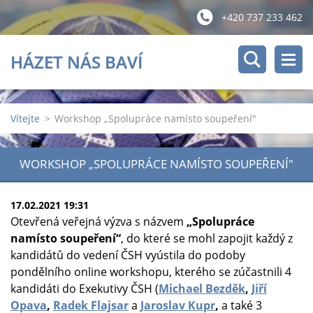
+420 737 233 462
HÁZET NÁS BAVÍ
Vítejte
>
Workshop „Spolupráce namísto soupeření"
WORKSHOP „SPOLUPRÁCE NAMÍSTO SOUPEŘENÍ"
17.02.2021 19:31
Otevřená veřejná výzva s názvem
„Spolupráce
namísto soupeření“
, do které se mohl zapojit každý z
kandidátů do vedení ČSH vyústila do podoby
pondělního online workshopu, kterého se zúčastnili 4
kandidáti do Exekutivy ČSH (
Michael Bezděk
,
Jiří
Opava
,
Radek Flajsar
a
Jaroslav Kupr
,
a také 3