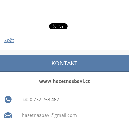
Zpět
KONTAKT
www.hazetnasbavi.cz
+420 737 233 462
hazetnas
bavi@gma
il.com