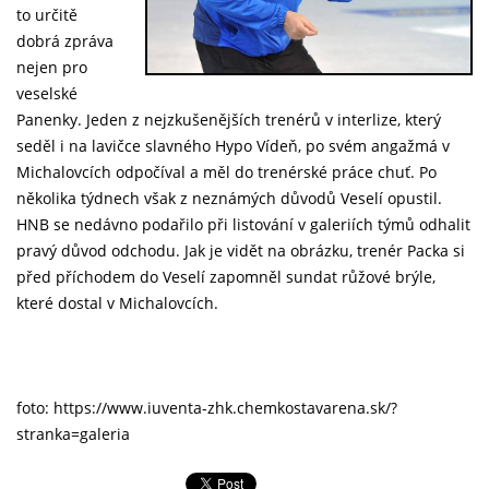
to určitě
dobrá zpráva
nejen pro
veselské
Panenky. Jeden z nejzkušenějších trenérů v interlize, který
seděl i na lavičce slavného Hypo Vídeň, po svém angažmá v
Michalovcích odpočíval a měl do trenérské práce chuť. Po
několika týdnech však z neznámých důvodů Veselí opustil.
HNB se nedávno podařilo při listování v galeriích týmů odhalit
pravý důvod odchodu. Jak je vidět na obrázku, trenér Packa si
před příchodem do Veselí zapomněl sundat růžové brýle,
které dostal v Michalovcích.
foto:
https://www.iuventa-zhk.chemkostavarena.sk/?
stranka=galeria