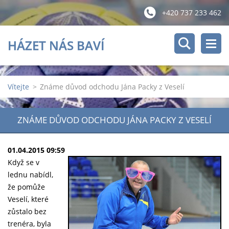
+420 737 233 462
HÁZET NÁS BAVÍ
Vítejte
>
Známe důvod odchodu Jána Packy z Veselí
ZNÁME DŮVOD ODCHODU JÁNA PACKY Z VESELÍ
01.04.2015 09:59
Když se v
lednu nabídl,
že pomůže
Veselí, které
zůstalo bez
trenéra, byla