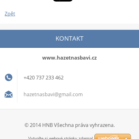
Zpět
KONTAKT
www.hazetnasbavi.cz
+420 737 233 462
hazetnas
bavi@gma
il.com
© 2014 HNB Všechna práva vyhrazena.
Vytvořte si webové stránky zdarma!