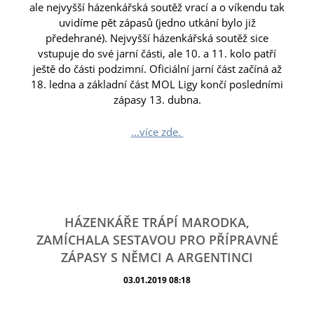
ale nejvyšší házenkářská soutěž vrací a o víkendu tak
uvidíme pět zápasů (jedno utkání bylo již
předehrané). Nejvyšší házenkářská soutěž sice
vstupuje do své jarní části, ale 10. a 11. kolo patří
ještě do části podzimní. Oficiální jarní část začíná až
18. ledna a základní část MOL Ligy končí posledními
zápasy 13. dubna.
...více zde.
HÁZENKÁŘE TRÁPÍ MARODKA,
ZAMÍCHALA SESTAVOU PRO PŘÍPRAVNÉ
ZÁPASY S NĚMCI A ARGENTINCI
03.01.2019 08:18