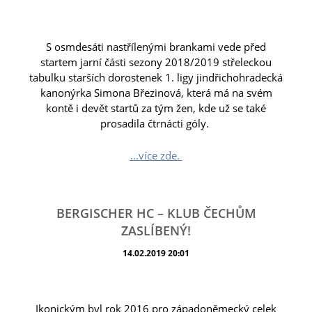
S osmdesáti nastřílenými brankami vede před
startem jarní části sezony 2018/2019 střeleckou
tabulku starších dorostenek 1. ligy jindřichohradecká
kanonýrka Simona Březinová, která má na svém
kontě i devět startů za tým žen, kde už se také
prosadila čtrnácti góly.
...více zde.
BERGISCHER HC – KLUB ČECHŮM
ZASLÍBENÝ!
14.02.2019 20:01
Ikonickým byl rok 2016 pro západoněmecký celek