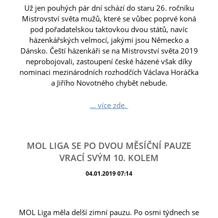
Už jen pouhých pár dní schází do staru 26. ročníku
Mistrovství světa mužů, které se vůbec poprvé koná
pod pořadatelskou taktovkou dvou států, navíc
házenkářských velmocí, jakými jsou Německo a
Dánsko. Čeští házenkáři se na Mistrovství světa 2019
neprobojovali, zastoupení české házené však díky
nominaci mezinárodních rozhodčích Václava Horáčka
a Jiřího Novotného chybět nebude.
... více zde.
MOL LIGA SE PO DVOU MĚSÍČNÍ PAUZE
VRACÍ SVÝM 10. KOLEM
04.01.2019 07:14
MOL Liga měla delší zimní pauzu. Po osmi týdnech se