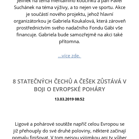
Jelínek na téma mentálního koučinku a pan Pavel
Suchánek na téma výživy, a to nejen ve sportu. Akce
je součástí nového projektu, jehož hlavní
organizátorkou je Gabriela Koukalová, která zároveň
prostřednictvím svého nadačního Fondu Gábi vše
financuje. Gabriela bude samozřejmě na akci také
přítomna.
...více zde.
8 STATEČNÝCH ČECHŮ A ČEŠEK ZŮSTÁVÁ V
BOJI O EVROPSKÉ POHÁRY
13.03.2019 08:52
Ligové a pohárové soutěže napříč celou Evropou se
již přehouply do své druhé poloviny, některé začínají
pomalu finišovat. V tom nejsou výjimkou ani ty vůbec