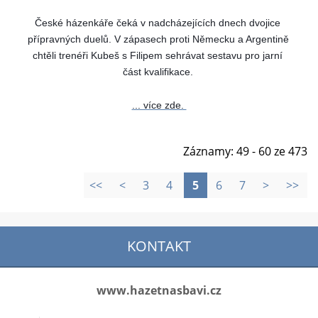
České házenkáře čeká v nadcházejících dnech dvojice 
přípravných duelů. V zápasech proti Německu a Argentině 
chtěli trenéři Kubeš s Filipem sehrávat sestavu pro jarní 
část kvalifikace. 
... více zde. 
Záznamy: 49 - 60 ze 473
<<
<
3
4
5
6
7
>
>>
KONTAKT
www.hazetnasbavi.cz