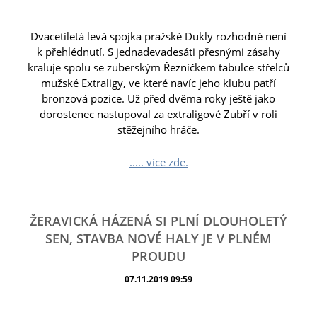
Dvacetiletá levá spojka pražské Dukly rozhodně není
k přehlédnutí. S jednadevadesáti přesnými zásahy
kraluje spolu se zuberským Řezníčkem tabulce střelců
mužské Extraligy, ve které navíc jeho klubu patří
bronzová pozice. Už před dvěma roky ještě jako
dorostenec nastupoval za extraligové Zubří v roli
stěžejního hráče.
..... více zde.
ŽERAVICKÁ HÁZENÁ SI PLNÍ DLOUHOLETÝ
SEN, STAVBA NOVÉ HALY JE V PLNÉM
PROUDU
07.11.2019 09:59