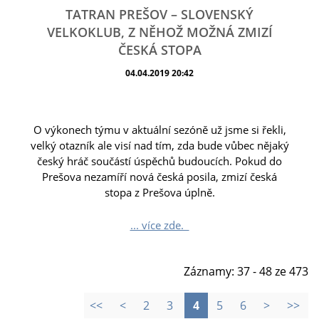
TATRAN PREŠOV – SLOVENSKÝ
VELKOKLUB, Z NĚHOŽ MOŽNÁ ZMIZÍ
ČESKÁ STOPA
04.04.2019 20:42
O výkonech týmu v aktuální sezóně už jsme si řekli,
velký otazník ale visí nad tím, zda bude vůbec nějaký
český hráč součástí úspěchů budoucích. Pokud do
Prešova nezamíří nová česká posila, zmizí česká
stopa z Prešova úplně.
... více zde.
Záznamy: 37 - 48 ze 473
<<
<
2
3
4
5
6
>
>>