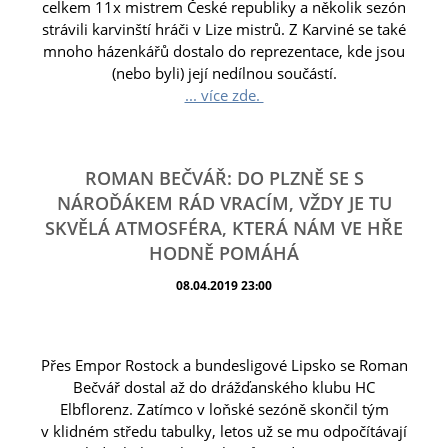
celkem 11x mistrem České republiky a několik sezón
strávili karvinští hráči v Lize mistrů. Z Karviné se také
mnoho házenkářů dostalo do reprezentace, kde jsou
(nebo byli) její nedílnou součástí.
... více zde.
ROMAN BEČVÁŘ: DO PLZNĚ SE S
NÁROĎÁKEM RÁD VRACÍM, VŽDY JE TU
SKVĚLÁ ATMOSFÉRA, KTERÁ NÁM VE HŘE
HODNĚ POMÁHÁ
08.04.2019 23:00
Přes Empor Rostock a bundesligové Lipsko se Roman
Bečvář dostal až do drážďanského klubu HC
Elbflorenz. Zatímco v loňské sezóně skončil tým
v klidném středu tabulky, letos už se mu odpočítávají