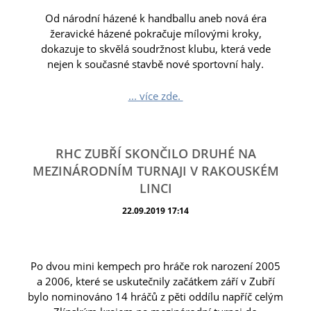
Od národní házené k handballu aneb nová éra
žeravické házené pokračuje mílovými kroky,
dokazuje to skvělá soudržnost klubu, která vede
nejen k současné stavbě nové sportovní haly.
... více zde.
RHC ZUBŘÍ SKONČILO DRUHÉ NA
MEZINÁRODNÍM TURNAJI V RAKOUSKÉM
LINCI
22.09.2019 17:14
Po dvou mini kempech pro hráče rok narození 2005
a 2006, které se uskutečnily začátkem září v Zubří
bylo nominováno 14 hráčů z pěti oddílu napříč celým