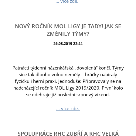
... více zde.
NOVÝ ROČNÍK MOL LIGY JE TADY! JAK SE
ZMĚNILY TÝMY?
26.08.2019 22:44
Patnácti týdenní házenkářská „dovolená“ končí. Týmy
sice tak dlouho volno neměly – hráčky nabíraly
fyzičku i herní praxi. Jednoduše: Připravovaly se na
nadcházející ročník MOL Ligy 2019/2020. První kolo
se odehraje již poslední srpnový víkend.
... více zde.
SPOLUPRÁCE RHC ZUBŘÍ A RHC VELKÁ