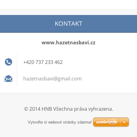
KONTAKT
www.hazetnasbavi.cz
+420 737 233 462
hazetnas
bavi@gma
il.com
© 2014 HNB Všechna práva vyhrazena.
Vytvořte si webové stránky zdarma!