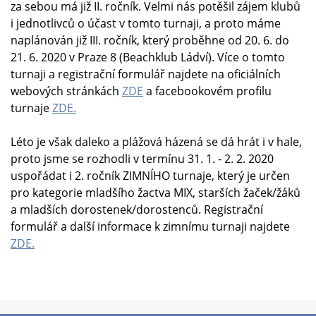
za sebou má již II. ročník. Velmi nás potěšil zájem klubů
i jednotlivců o účast v tomto turnaji, a proto máme
naplánován již III. ročník, který proběhne od 20. 6. do
21. 6. 2020 v Praze 8 (Beachklub Ládví). Více o tomto
turnaji a registrační formulář najdete na oficiálních
webových stránkách
ZDE
a facebookovém profilu
turnaje
ZDE.
Léto je však daleko a plážová házená se dá hrát i v hale,
proto jsme se rozhodli v termínu 31. 1. - 2. 2. 2020
uspořádat i 2. ročník ZIMNÍHO turnaje, který je určen
pro kategorie mladšího žactva MIX, starších žaček/žáků
a mladších dorostenek/dorostenců. Registrační
formulář a další informace k zimnímu turnaji najdete
ZDE.