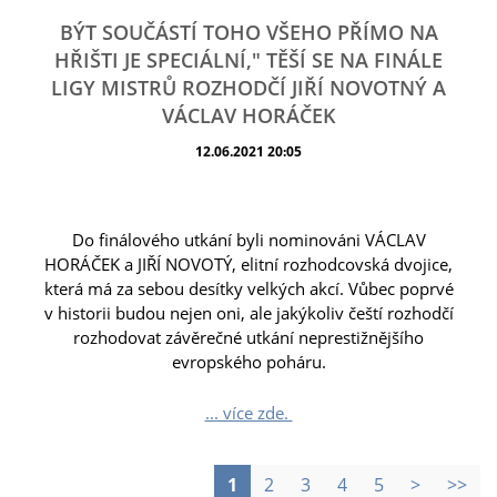
BÝT SOUČÁSTÍ TOHO VŠEHO PŘÍMO NA
HŘIŠTI JE SPECIÁLNÍ," TĚŠÍ SE NA FINÁLE
LIGY MISTRŮ ROZHODČÍ JIŘÍ NOVOTNÝ A
VÁCLAV HORÁČEK
12.06.2021 20:05
Do finálového utkání byli nominováni VÁCLAV
HORÁČEK a JIŘÍ NOVOTÝ, elitní rozhodcovská dvojice,
která má za sebou desítky velkých akcí. Vůbec poprvé
v historii budou nejen oni, ale jakýkoliv čeští rozhodčí
rozhodovat závěrečné utkání neprestižnějšího
evropského poháru.
... více zde.
1
2
3
4
5
>
>>