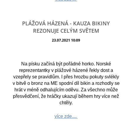
PLÁŽOVÁ HÁZENÁ - KAUZA BIKINY
REZONUJE CELÝM SVĚTEM
23.07.2021 10:09
Na písku začíná být pořádné horko. Norské
reprezentantky v plážové házené řekly dost a
vzepřely se pravidlům. I přes hrozbu pokuty svlékly
v bitvě o bronz na ME spodní díl bikin a rozhodly se
hrát v méně odhalujícím oděvu. Za všechno může
přesvědčení, že hráčky ukazují během hry více než
chtěly.
více zde....