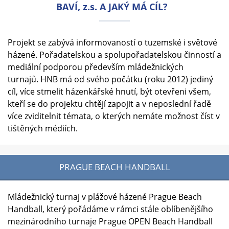
BAVÍ, z.s. A JAKÝ MÁ CÍL?
Projekt se zabývá informovaností o tuzemské i světové
házené. Pořadatelskou a spolupořadatelskou činností a
mediální podporou především mládežnických
turnajů.
HNB má od svého počátku (roku 2012) jediný
cíl, více stmelit házenkářské hnutí, být otevřeni všem,
kteří se do projektu chtějí zapojit a v neposlední řadě
více zviditelnit témata, o kterých nemáte možnost číst v
tištěných médiích.
PRAGUE BEACH HANDBALL
Mládežnický turnaj v plážové házené Prague Beach
Handball, který pořádáme v rámci stále oblíbenějšího
mezinárodního turnaje Prague OPEN Beach Handball