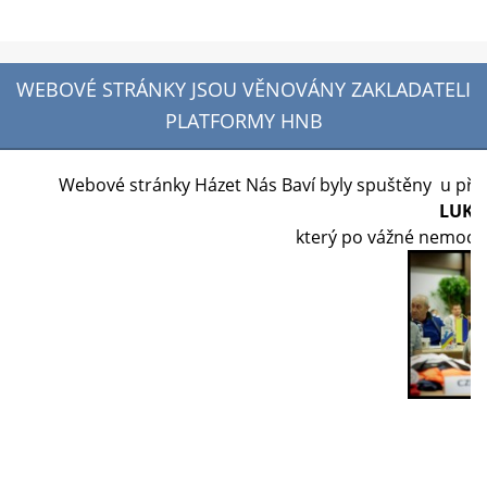
WEBOVÉ STRÁNKY JSOU VĚNOVÁNY ZAKLADATELI
PLATFORMY HNB
Webové stránky Házet Nás Baví byly spuštěny u příle
LUKÁ
který po vážné nemoci 