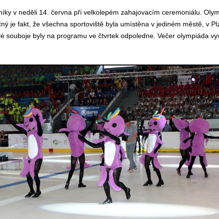
tníky v neděli 14. června při velkolepém zahajovacím ceremoniálu. Oly
mečný je fakt, že všechna sportoviště byla umístěna v jediném městě, v 
lové souboje byly na programu ve čtvrtek odpoledne. Večer olympiáda v