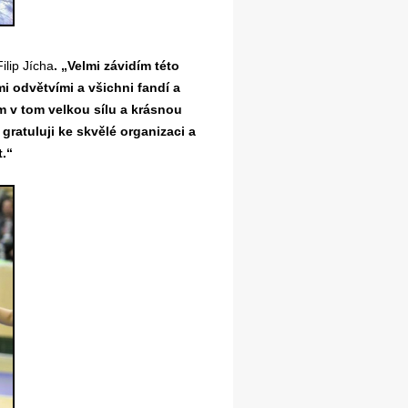
Filip Jícha
. „Velmi závidím této
i odvětvími a všichni fandí a
m v tom velkou sílu a krásnou
ratuluji ke skvělé organizaci a
t.“