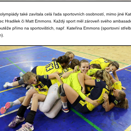
ympiády také zavítala celá řada sportovních osobností, mimo jiné Ka
ec Hradilek či Matt Emmons. Každý sport měl zároveň svého ambasad
outěže přímo na sportovištích, např. Kateřina Emmons (sportovní střelba
n).