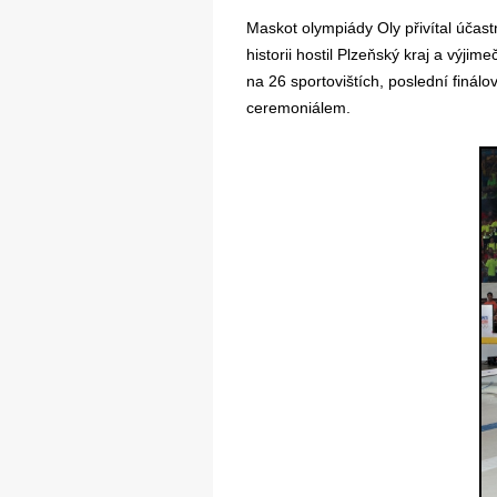
Maskot olympiády Oly přivítal účas
historii hostil Plzeňský kraj a výji
na 26 sportovištích, poslední finá
ceremoniálem.