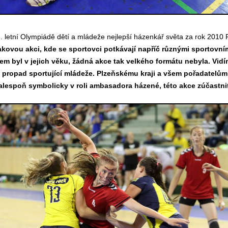
 letní Olympiádě dětí a mládeže nejlepší házenkář světa za rok 2010
akovou akci, kde se sportovci potkávají napříč různými sportovním
 byl v jejich věku, žádná akce tak velkého formátu nebyla. Vidí
 propad sportující mládeže. Plzeňskému kraji a všem pořadatelům g
 alespoň symbolicky v roli ambasadora házené, této akce zúčastni