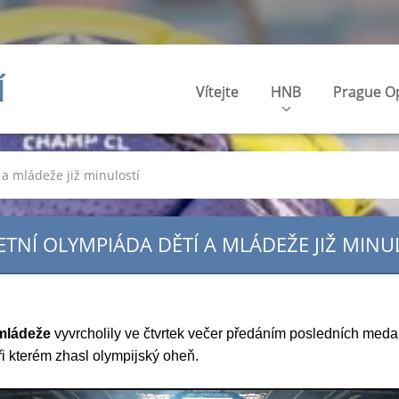
Í
Vítejte
HNB
Prague O
í a mládeže již minulostí
 LETNÍ OLYMPIÁDA DĚTÍ A MLÁDEŽE JIŽ MINU
a mládeže
vyvrcholily ve čtvrtek večer předáním posledních med
ři kterém zhasl olympijský oheň.