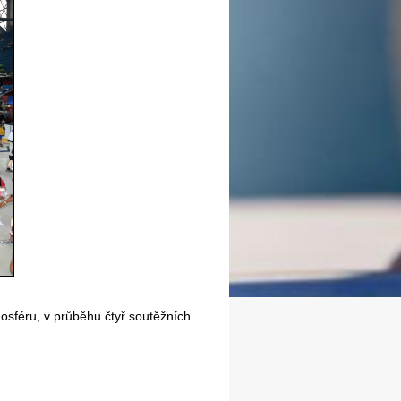
osféru, v průběhu čtyř soutěžních