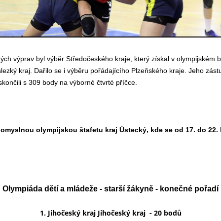
ných výprav byl výběr Středočeského kraje, který získal v olympijském
lezký kraj. Dařilo se i výběru pořádajícího Plzeňského kraje. Jeho zás
končili s 309 body na výborné čtvrté příčce.
pomyslnou olympijskou štafetu kraj Ústecký, kde se od 17. do 22. 
Olympiáda dětí a mládeže - starší žákyně - konečné pořadí
1. Jihočeský kraj Jihočeský kraj - 20 bodů