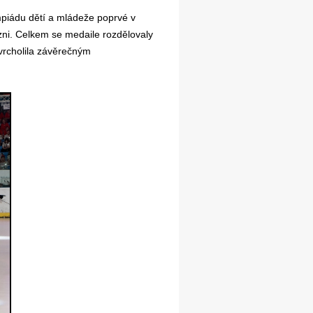
mpiádu dětí a mládeže poprvé v
Plzni. Celkem se medaile rozdělovaly
yvrcholila závěrečným