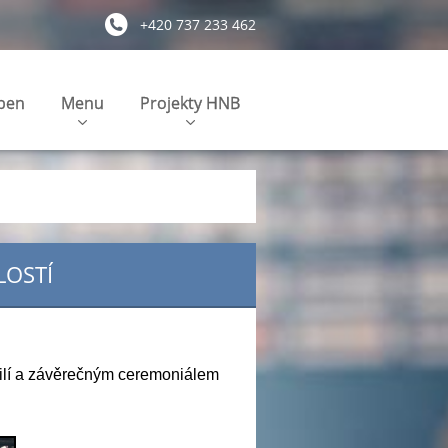
+420 737 233 462
pen
Menu
Projekty HNB
LOSTÍ
ailí a závěrečným ceremoniálem