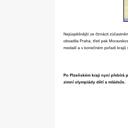
Nejúspěšnější ze čtrnácti zúčastně
obsadila Praha, třetí pak Moravskos
medailí a v konečném pořadí krajů s
Po Plzeňském kraji nyní přebírá 
zimní olympiády dětí a mládeže.